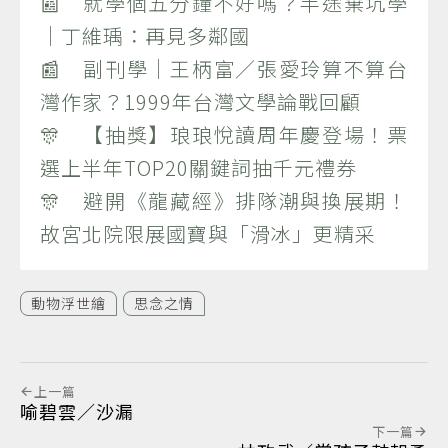
📰 就學個五分鐘不好嗎？半途棄坑學
｜丁維瑀：再見多鄰國
📰 副刊學｜王柄富／張愛玲算不算台
灣作家？1999年台灣文學論戰回顧
🎊 【抽獎】琅琅悅讀周年慶登場！票
選上半年TOP20關鍵詞抽千元禮券
🎊 避開《龍藏經》排隊潮與換展期！
故宮北院限展國寶與「滑冰」更精采
動物浮世繪
思念之情
上一篇
喻碧雲／沙漏
下一篇