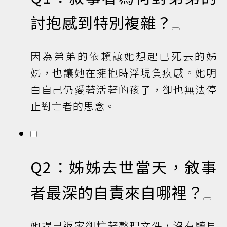
討抱感到特別複雜？
因為弟弟的依賴讓她想起已死去的姊
姊，也讓她在擁抱時浮現負疚感。她明
白自己仍愛著活著的孩子，卻也無法停
止對亡者的思念。
Q2：姊姊去世當天，敘事
者最深的自責來自哪裡？
她提早返家卻忙著整理文件，沒有聽見