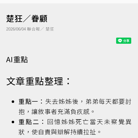
楚狂／眷顧
聯合報／ 楚狂
2026/06/04
AI重點
文章重點整理：
重點一：
失去姊姊後，弟弟每天都要討
抱，讓敘事者充滿負疚感。
重點二：
回憶姊姊死亡當天未察覺異
狀，使自責與辯解持續拉扯。