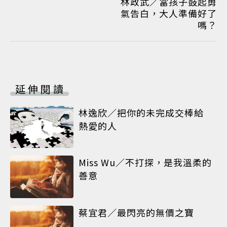
林政武／當孩子鼓起勇
氣告白，大人準備好了
嗎？
延伸閱讀
林逸欣／把你的未完成交棒給
熱愛的人
Miss Wu／不打探，是我溫柔的
善意
蔡宜君／最閃亮的無價之寶