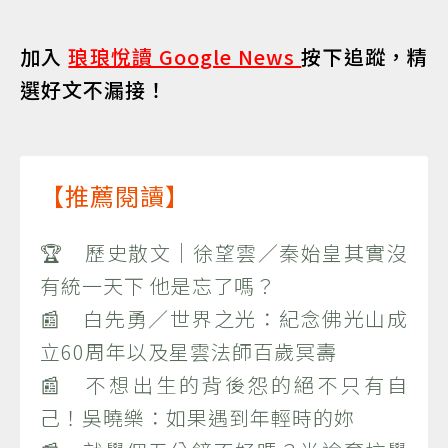
加入
琅琅悅讀 Google News
按下追蹤，精
選好文不漏接！
【推薦閱讀】
🏆 歷史散文｜徐望雲／秦始皇其實沒
有統一天下 他是忘了嗎？
📰 白先勇／世界之光：紀念佛光山成
立60周年以及星雲法師百歲冥壽
📰 不想出生的背後怨的絕不只有自
己！吳曉樂：如果遇到年輕時的妳