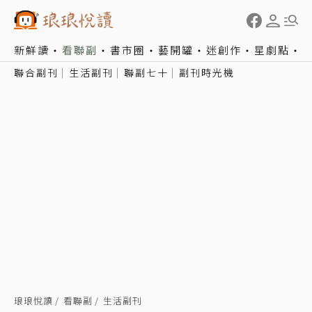
新鮮讀
看聯副
書市圈
藝開罐
迷創作
星劇點
聯合副刊
生活副刊
聯副七十
副刊時光機
琅琅悅讀
看聯副
生活副刊