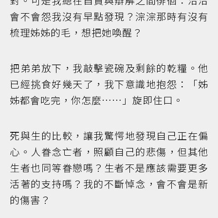
對。可是我總在自責與辯解之間徘徊：洽洽
會不會怨我沒有早點發現？淙淙那時有沒有
梳理姊姊的毛，想把她喚醒？
把弟弟放下，我敲擊瓷碗及剩餘的乾糧。他
已經挑食好幾天了，我下意識地抱怨：「姊
姊都會吃完，你怎麼……」旋即住口。
死與生的比較，讓我驚愕地發現自己正在偏
心。人眷念亡者，照顧自己的悲傷，但其他
生者也同等眷戀嗎？生者不是應該需要更多
活著的支持嗎？我的不斷悼念，會不會是新
的傷害？