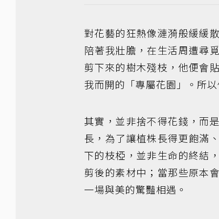
對花藝的狂熱像漣漪般緩緩
陪著我壯膽，在生活周遭尋
剪下來的樹木殘枝，他便會
我而開的「專屬花園」。所以
其實，並非捨不得花錢，而
長，為了讓植株長得更飽滿
下的枝椏，並非生命的終結
剪後的素材中；當那些原本
一場與美的驚豔相遇。