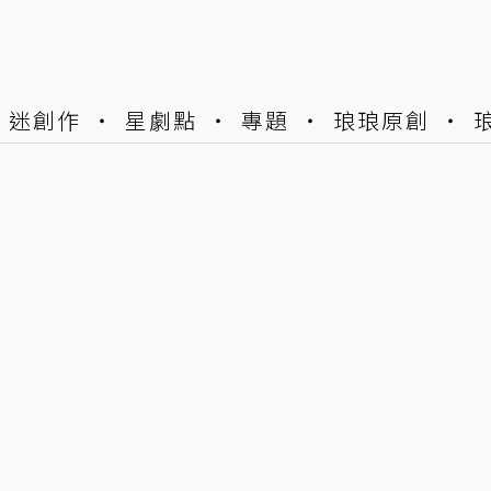
迷創作
星劇點
專題
琅琅原創