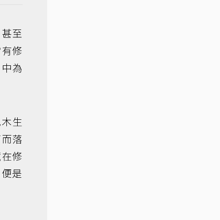
，甚至
當有修
口中為
花木生
剪而落
藏在修
，便是