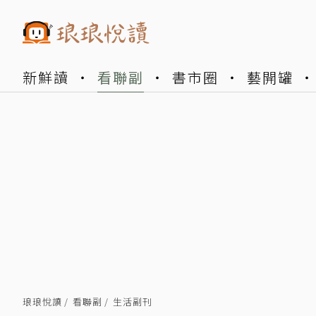
新鮮讀
看聯副
書市圈
藝開罐
琅琅悅讀
看聯副
生活副刊