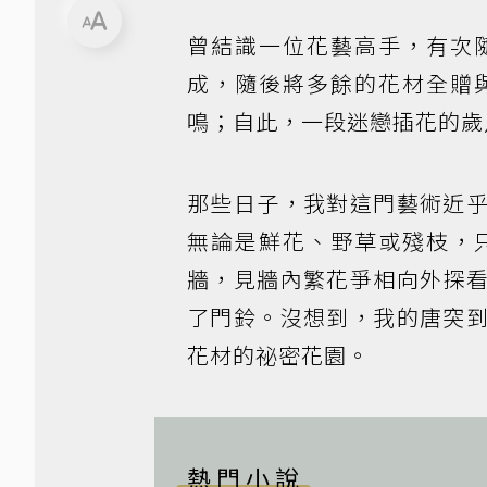
曾結識一位花藝高手，有次
成，隨後將多餘的花材全贈
鳴；自此，一段迷戀插花的歲
那些日子，我對這門藝術近
無論是鮮花、野草或殘枝，
牆，見牆內繁花爭相向外探
了門鈴。沒想到，我的唐突
花材的祕密花園。
熱門小說