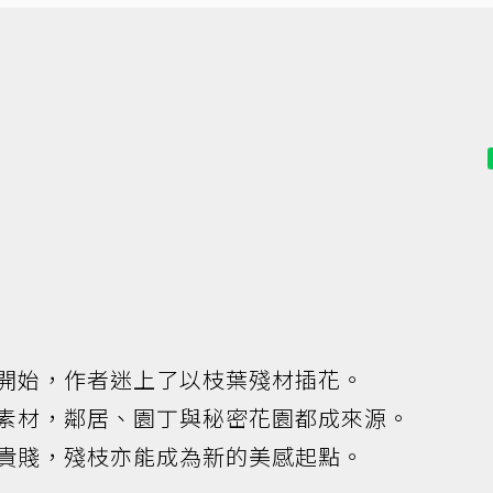
開始，作者迷上了以枝葉殘材插花。
素材，鄰居、園丁與秘密花園都成來源。
貴賤，殘枝亦能成為新的美感起點。