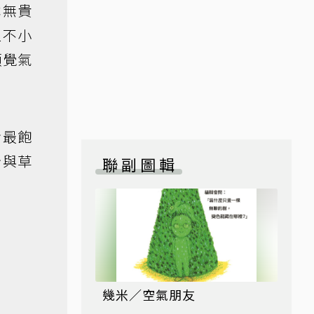
本無貴
型不小
頓覺氣
命最飽
份與草
聯副圖輯
幾米／空氣朋友