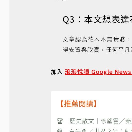
Q3：本文想表
文章認為花木本無貴賤
得安置與欣賞，任何平凡
加入
琅琅悅讀 Google New
【推薦閱讀】
🏆 歷史散文｜徐望雲／
📰 白先勇／世界之光：