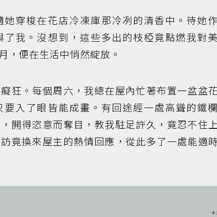
隨她穿梭在花店冷凍庫那冷冽的清香中。待她
與了我。沒想到，這些多出的枝椏竟點燃我對
月，便在生活中悄然綻放。
乎癡狂。每個周六，我總在屋內忙著布置一盆盆
只要入了眼皆能成畫。有回途經一處高聳的鐵
看，開得恣意而奪目，教我駐足許久，竟忍不住
到訪竟換來屋主的熱情回應，從此多了一處能適