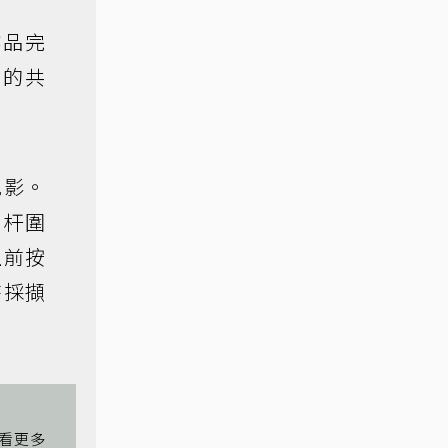
作品完
美的共
花影。
欄杆圍
上前按
時採擷