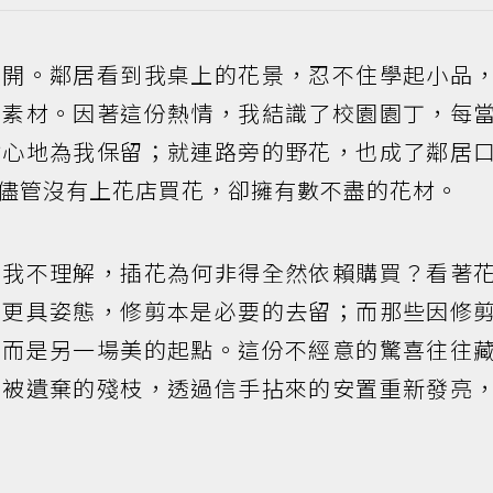
散開。鄰居看到我桌上的花景，忍不住學起小品
覓素材。因著這份熱情，我結識了校園園丁，每
貼心地為我保留；就連路旁的野花，也成了鄰居
儘管沒有上花店買花，卻擁有數不盡的花材。
是我不理解，插花為何非得全然依賴購買？看著
、更具姿態，修剪本是必要的去留；而那些因修
，而是另一場美的起點。這份不經意的驚喜往往
會被遺棄的殘枝，透過信手拈來的安置重新發亮