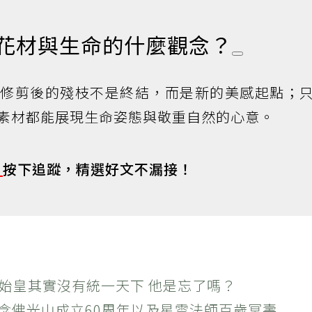
達花材與生命的什麼觀念？
，修剪後的殘枝不是終結，而是新的美感起點；
素材都能展現生命姿態與敬重自然的心意。
s
按下追蹤，精選好文不漏接！
秦始皇其實沒有統一天下 他是忘了嗎？
紀念佛光山成立60周年以及星雲法師百歲冥壽