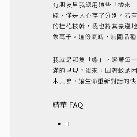
有朋友見我總用這些「撿來
賤，僅是人心存了分別。若
的桂花枝幹，我也將其豪邁
象萬千。這份氣魄，無關品種
我就是那隻「蝶」，戀著每
滿的呈現。後來，因著蚊蚋
木共鳴，讓生命重新對話的快
精華 FAQ