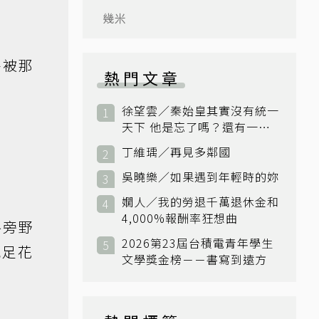
幾米
外被那
熱門文章
徐望雲／秦始皇其實沒有統一
天下 他是忘了嗎？還有一個
小國：衛國
丁維瑀／再見多鄰國
吳曉樂／如果遇到年輕時的妳
嫺人／我的勞退千萬退休金和
4,000%報酬率狂想曲
路旁野
2026第23屆台積電青年學生
充足花
文學獎金榜－－書寫到遠方