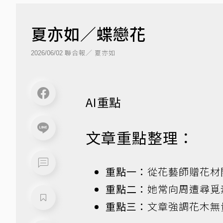
夏亦如／蝶戀花
聯合報／ 夏亦如
2026/06/02
AI重點
文章重點整理：
重點一：
從花藝師贈花材
重點二：
她常向周遭尋覓
重點三：
文章強調花木無