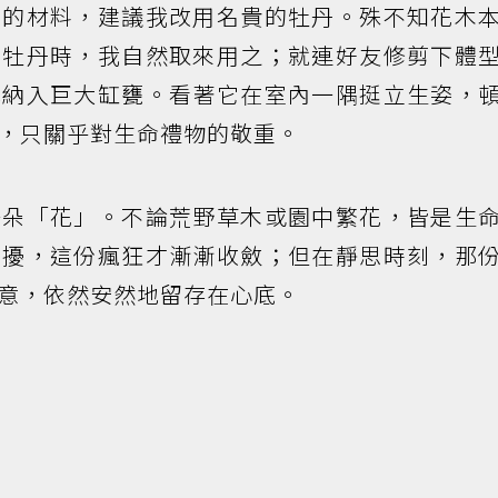
」的材料，建議我改用名貴的牡丹。殊不知花木
有牡丹時，我自然取來用之；就連好友修剪下體
地納入巨大缸甕。看著它在室內一隅挺立生姿，
，只關乎對生命禮物的敬重。
一朵「花」。不論荒野草木或園中繁花，皆是生
困擾，這份瘋狂才漸漸收斂；但在靜思時刻，那
意，依然安然地留存在心底。