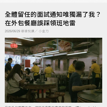
全體留任的面試通知唯獨漏了我？
在外包餐廳誤踩領班地雷
琅琅悅讀／ 小金刀
2026/06/29