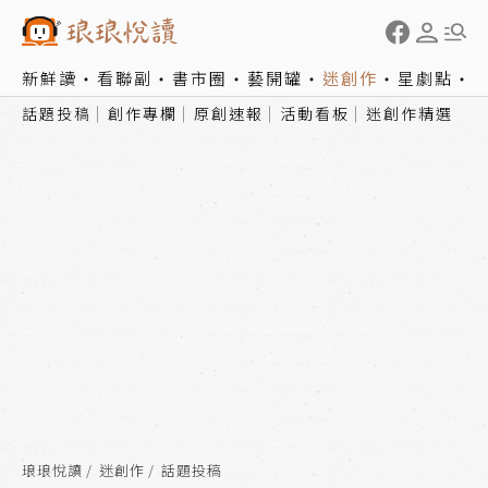
新鮮讀
看聯副
書市圈
藝開罐
迷創作
星劇點
話題投稿
創作專欄
原創速報
活動看板
迷創作精選
琅琅悅讀
迷創作
話題投稿