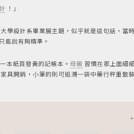
計
！」
某大學設計系畢業展主題，似乎就是這句話，當
只能說有夠精準。
著一本紙頁發黃的記帳本。
母親
習慣在那上面細
是家具開銷，小筆的則可追溯一袋中藥行秤重散