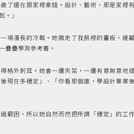
十歲了還在跟家裡拿錢。設計、藝術，那是家裡
起。」
了一場漫長的冷戰。她撤走了我房裡的畫板，連
一疊疊學測參考書。
顯得格外刺耳。她會一邊夾菜，一邊有意無意地
行後現在多穩定」、「你看那個誰，學設計畢業
歷過窮困，所以她自然而然把所謂「穩定」的工