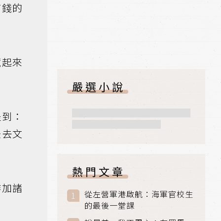
有錢的
藏起來
嚴選小說
提到：
後去文
熱門文章
作加諸
從左營軍港啟航：海軍官校生
的最後一堂課