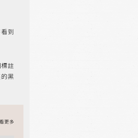
時看到
細標註
裝的黑