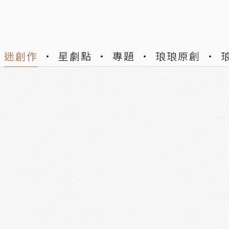
迷創作
星劇點
專題
琅琅原創