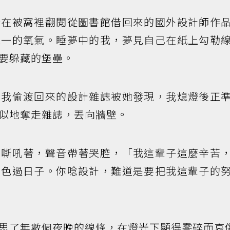
躲在被窩裡翻閱從圖書館借回來的國外設計師作
唯一的氧氣。睡夢中的我，夢見自己在紙上勾勒
要躲藏的堡壘。
晚我偷渡回來的設計雜誌被她發現，我熄燈後正
似地奪走雜誌，丟向牆壁。
她嘶吼著，聲音帶著哭腔，「我這輩子這麼辛苦
臉色過日子。你唸設計，難道是要把我這輩子的
思了無數個夜晚的線條，在燈光下顯得零碎而哀