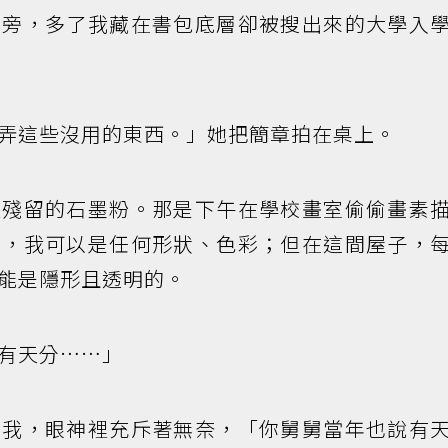
本旁，多了我藏在書包底層卻被搜出來的大學入
弄這些沒用的東西。」她把簡章拍在桌上。
裡殘留的石墨粉。那是下午在學校畫室偷偷畫素
上，我可以是任何形狀、色彩；但在這間屋子，
能是隱形且透明的。
有天分……」
斷我，眼神裡充斥著無奈，「你舅舅當年也說有