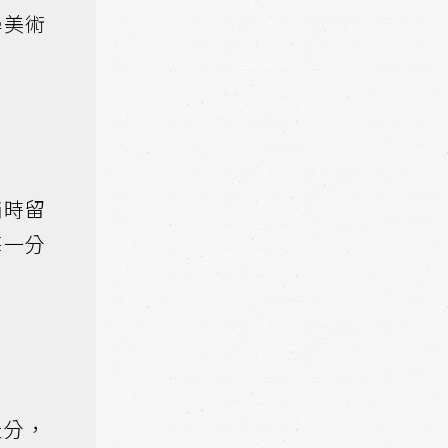
學美術
描時留
每一分
天分，