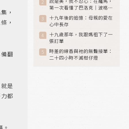
說是美，我不忍心：在羅馬，
第一次看懂了巴洛克｜波格賽
品集，
美術館 (Galleria Borghese)
十九年後的追憶：母親的愛在
｜義大利 羅馬
線條，
心中長存
十九歲那年，我跟媽祖下了一
張訂單
時差的線香與祂的無聲接單：
準備翻
二十四小時不滅柑仔燈
，就是
努力都
傷。