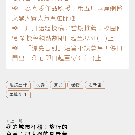
📢 為喜愛作品應援！第五屆兩岸網路
文學大賽人氣票選開跑
📢 月月話題投稿／當期推薦：校園回
憶錄 投稿領點數即日起至8/31(一)止
📢 「漂亮告別」短篇小說募集！傷口
開出一朵花 即日起至8/31(一)止
毛孩星球
收養
貓咪
寵物
創新番
單篇創作
上一篇
我的城市杯櫃！旅行的
意義：把世界的風景帶