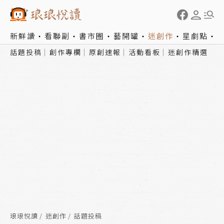
新鮮讀
看聯副
書市圈
藝開罐
迷創作
星劇點
話題投稿
創作專欄
原創速報
活動看板
迷創作精選
琅琅悅讀
迷創作
話題投稿