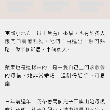
南部小地方，街上常有自來貓，也有許多人
家門口養著貓狗，牠們自由進出，熟門熟
路，像半個鄰居、半個家人。
蘋果也是這樣來的，是一隻自己上門求
收養
的母貓，她非常乖巧，溫馴得近乎不可思
議。
三年前過年，我帶著兩個兒子回旗山陪母親
吃年夜飯。孩子年紀小，精力總是用不完，