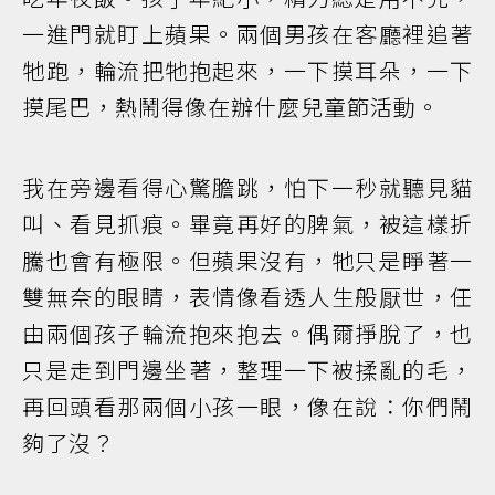
一進門就盯上蘋果。兩個男孩在客廳裡追著
牠跑，輪流把牠抱起來，一下摸耳朵，一下
摸尾巴，熱鬧得像在辦什麼兒童節活動。
我在旁邊看得心驚膽跳，怕下一秒就聽見貓
叫、看見抓痕。畢竟再好的脾氣，被這樣折
騰也會有極限。但蘋果沒有，牠只是睜著一
雙無奈的眼睛，表情像看透人生般厭世，任
由兩個孩子輪流抱來抱去。偶爾掙脫了，也
只是走到門邊坐著，整理一下被揉亂的毛，
再回頭看那兩個小孩一眼，像在說：你們鬧
夠了沒？