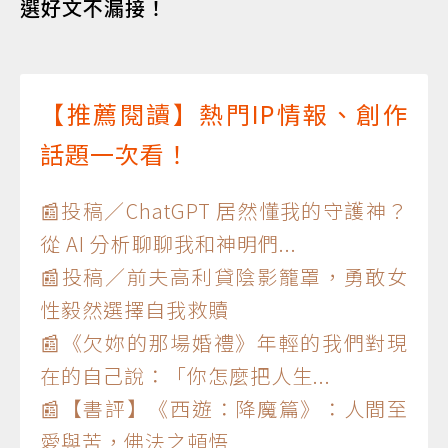
選好文不漏接！
【推薦閱讀】熱門IP情報、創作
話題一次看！
📰投稿／ChatGPT 居然懂我的守護神？
從 AI 分析聊聊我和神明們...
📰投稿／前夫高利貸陰影籠罩，勇敢女
性毅然選擇自我救贖
📰《欠妳的那場婚禮》年輕的我們對現
在的自己說：「你怎麼把人生...
📰【書評】《西遊：降魔篇》：人間至
愛與苦，佛法之頓悟