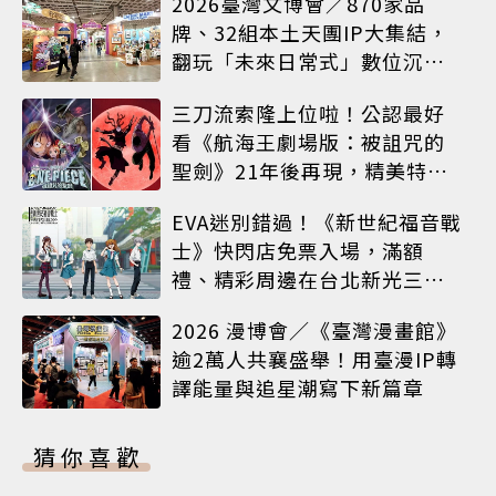
2026臺灣文博會／870家品
牌、32組本土天團IP大集結，
翻玩「未來日常式」數位沉浸
體驗
三刀流索隆上位啦！公認最好
看《航海王劇場版：被詛咒的
聖劍》21年後再現，精美特典
海報必收藏
EVA迷別錯過！《新世紀福音戰
士》快閃店免票入場，滿額
禮、精彩周邊在台北新光三越
A8限時登場
2026 漫博會／《臺灣漫畫館》
逾2萬人共襄盛舉！用臺漫IP轉
譯能量與追星潮寫下新篇章
猜你喜歡