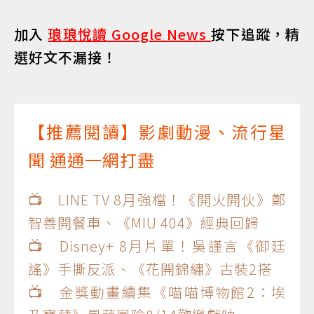
加入
琅琅悅讀 Google News
按下追蹤，精
選好文不漏接！
【推薦閱讀】影劇動漫、流行星
聞 通通一網打盡
📺 LINE TV 8月強檔！《開火開伙》鄭
智善開餐車、《MIU 404》經典回歸
📺 Disney+ 8月片單！吳謹言《御廷
謠》手撕反派、《花開錦繡》古裝2搭
📺 金獎動畫續集《喵喵博物館2：埃