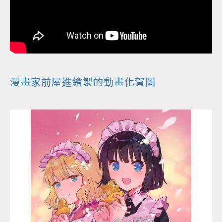
漫畫家前屋進繪製的動畫化賀圖