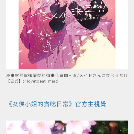
漫畫家前屋進繪製的動畫化賀圖。圖/メイドさんは食べるだけ
【公式】@lovetoeat_maid
《女僕小姐的貪吃日常》官方主視覺