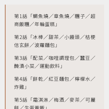
第1話「鯛魚燒／章魚燒／糰子／超
商飯糰／年輪蛋糕」
第2話「冰棒／甜茶／小饅頭／桔梗
信玄餅／波蘿麵包」
第3話「配菜／咖哩調理包／蠶豆／
醃漬小菜／運動飲料」
第4話「餅乾／紅豆麵包／檸檬水／
炸雞」
第5話「霜淇淋／梅酒／麥茶／可麗
餅／生蛋蓋飯」