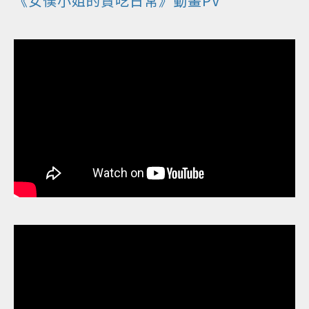
《女僕小姐的貪吃日常》動畫PV