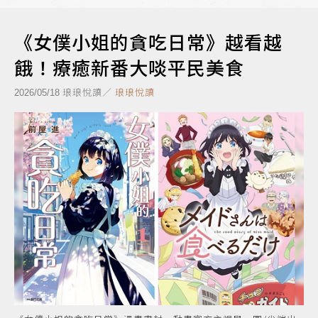
《女僕小姐的貪吃日常》越看越
餓！療癒新番大啖平民美食
琅琅悅讀／
琅琅悅讀
2026/05/18