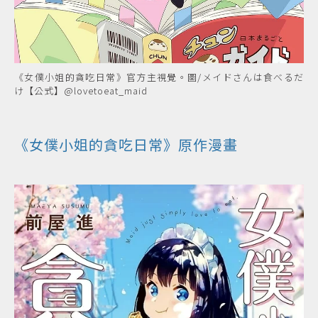
《女僕小姐的貪吃日常》官方主視覺。圖/メイドさんは食べるだ
け【公式】@lovetoeat_maid
《女僕小姐的貪吃日常》原作漫畫