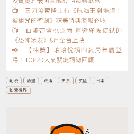
及寶藏》最萌冒險8/14歡樂獻映
📺 三刀流索隆上位《航海王劇場版：
被詛咒的聖劍》精美特典海報必收
📺 血濺杏壇桃泛雨 斧劈絳帳徒弒師
《恐怖冰友》8月全台上映
📢 【抽獎】琅琅悅讀四歲周年慶登
場！TOP20人氣關鍵詞總回顧
動漫
動畫
改編
美食
英國
日本
動漫視界