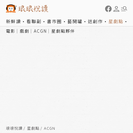
新鮮讀
看聯副
書市圈
藝開罐
迷創作
星劇點
電影
戲劇
ACGN
星劇點夥伴
琅琅悅讀
星劇點
ACGN