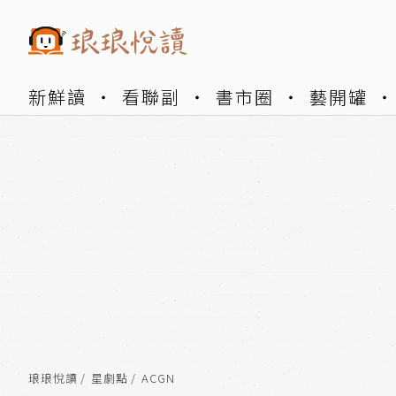
新鮮讀
看聯副
書市圈
藝開罐
琅琅悅讀
星劇點
ACGN