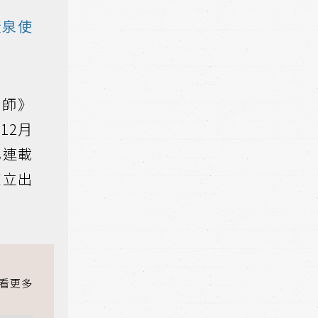
黃泉使
術師》
12月
已連載
東立出