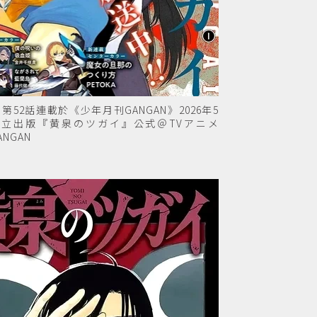
52話連載於《少年月刊GANGAN》2026年5
東立出版『黄泉のツガイ』公式＠TVアニメ
ANGAN