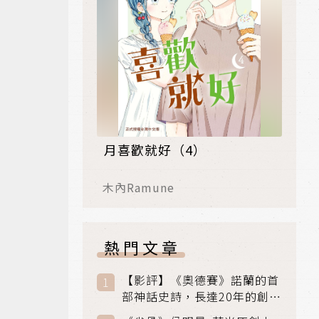
月喜歡就好（4）
木內Ramune
熱門文章
【影評】《奧德賽》諾蘭的首
部神話史詩，長達20年的創傷
與贖罪之旅