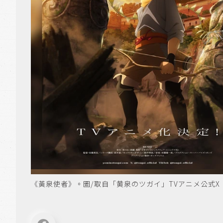
《黃泉使者》。圖/取自「黄泉のツガイ」TVアニメ公式X