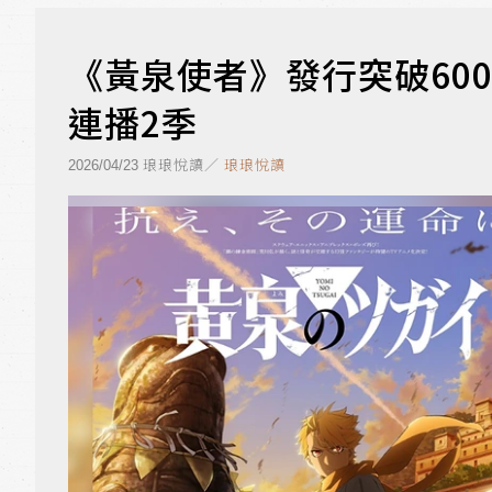
《黃泉使者》發行突破60
連播2季
琅琅悅讀／
琅琅悅讀
2026/04/23