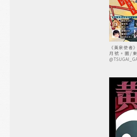
《黃泉使者》第
月號。圖/
@TSUGAI_G