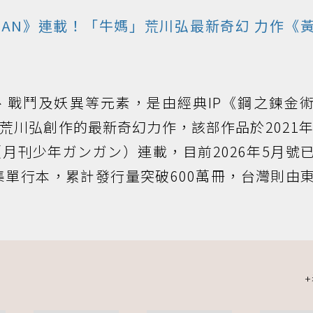
GAN》連載！「牛媽」荒川弘最新
奇幻
力作《
、戰鬥及妖異等元素，是由經典IP《鋼之鍊金
荒川弘創作的最新奇幻力作，該部作品於2021年
（月刊少年ガンガン）連載，目前2026年5月號
2集單行本，累計發行量突破600萬冊，台灣則由