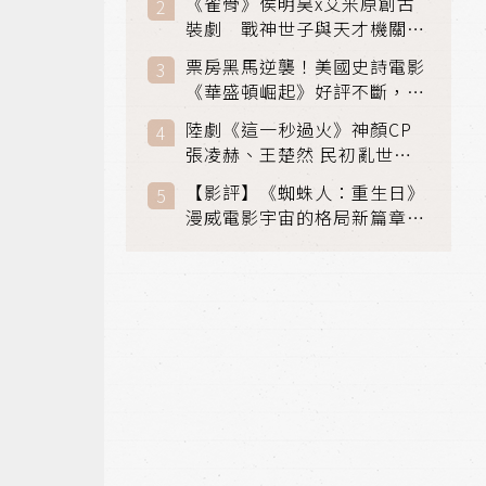
《雀骨》侯明昊x艾米原創古
裝劇 戰神世子與天才機關師
聯手攻克身世之謎
票房黑馬逆襲！美國史詩電影
《華盛頓崛起》好評不斷，輾
壓《玩具總動員5》、《超少
陸劇《這一秒過火》神顏CP
女》
張凌赫、王楚然 民初亂世、
家仇國難也要大談禁忌叔嫂戀
【影評】《蜘蛛人：重生日》
漫威電影宇宙的格局新篇章，
在面罩之下找到自我救贖的成
長