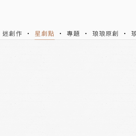
迷創作
星劇點
專題
琅琅原創