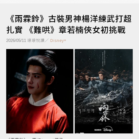
《雨霖鈴》古裝男神楊洋練武打超
扎實 《難哄》章若楠俠女初挑戰
琅琅悅讀／
Disney+
2026/05/11