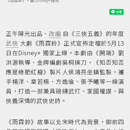
《雨霖鈴》。圖/Disney+提供
正午陽光出品、
改編
自《三俠五義》的年度
武俠
大劇《雨霖鈴》正式宣佈定檔於5月13
日在Disney+ 獨家上線。本劇由《開端》劉
洪源執導、金牌編劇吳桐操刀，《知否知否
應是綠肥紅瘦》製片人侯鴻亮坐鎮監製，攜
手楊洋、章若楠、方逸倫、張予曦等一線演
員，打造一部兼具磅礴武打、家國權謀、與
俠義深情的武俠史詩。
《雨霖鈴》故事以北宋時代為背景，御前四