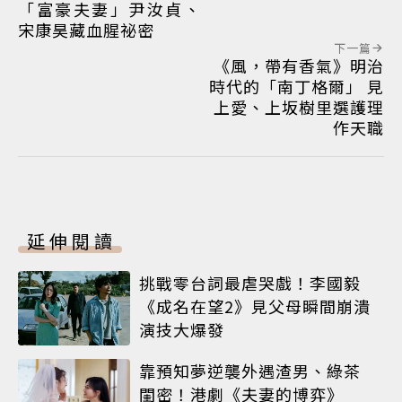
「富豪夫妻」尹汝貞、
宋康昊藏血腥祕密
下一篇
《風，帶有香氣》明治
時代的「南丁格爾」 見
上愛、上坂樹里選護理
作天職
延伸閱讀
挑戰零台詞最虐哭戲！李國毅
《成名在望2》見父母瞬間崩潰
演技大爆發
靠預知夢逆襲外遇渣男、綠茶
閨密！港劇《夫妻的博弈》