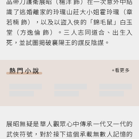
品帶刀護衛展昭（楊洋 飾）在一次意外中結
識了逃婚離家的玲瓏山莊大小姐霍玲瓏（章
若楠 飾），以及以盜入俠的「錦毛鼠」白玉
堂（方逸倫 飾）。三人志同道合、出生入
死，並試圖揭破襄陽王的謀反陰謀。
熱門小說
展昭無疑是華人觀眾心中傳承一代又一代的
武俠符號，對於接下這個承載無數人記憶的