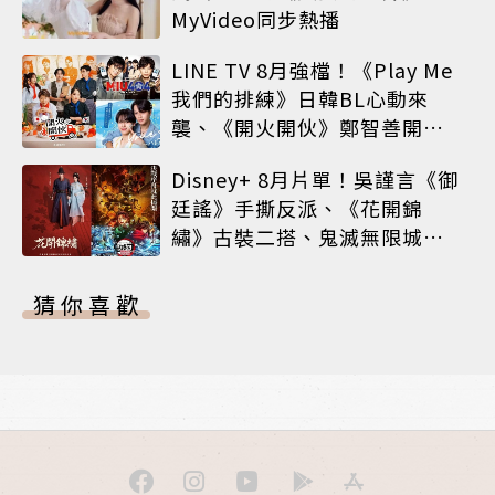
MyVideo同步熱播
LINE TV 8月強檔！《Play Me
我們的排練》日韓BL心動來
襲、《開火開伙》鄭智善開餐
車、神劇《MIU 404》經典回
Disney+ 8月片單！吳謹言《御
歸
廷謠》手撕反派、《花開錦
繡》古裝二搭、鬼滅無限城震
撼上線
猜你喜歡