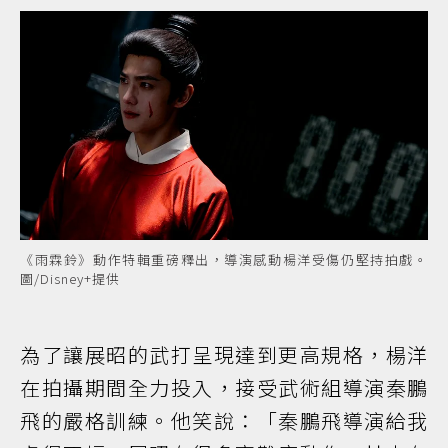
《雨霖鈴》動作特輯重磅釋出，導演感動楊洋受傷仍堅持拍戲。
圖/Disney+提供
為了讓展昭的武打呈現達到更高規格，楊洋
在拍攝期間全力投入，接受武術組導演秦鵬
飛的嚴格訓練。他笑說：「秦鵬飛導演給我