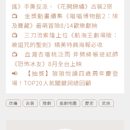
謠》手撕反派、《花開錦繡》古裝2搭
📺 金獎動畫續集《喵喵博物館2：埃
及寶藏》最萌冒險8/14歡樂獻映
📺 三刀流索隆上位《航海王劇場版：
被詛咒的聖劍》精美特典海報必收
📺 血濺杏壇桃泛雨 斧劈絳帳徒弒師
《恐怖冰友》8月全台上映
📢 【抽獎】琅琅悅讀四歲周年慶登
場！TOP20人氣關鍵詞總回顧
改編
古裝
陸劇
追劇地圖
歷史
武俠