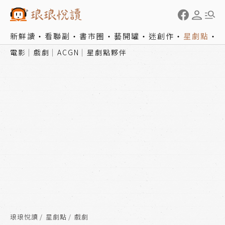
新鮮讀
看聯副
書市圈
藝開罐
迷創作
星劇點
電影
戲劇
ACGN
星劇點夥伴
琅琅悅讀
星劇點
戲劇