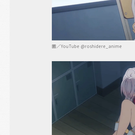
圖／YouTube @roshidere_anime