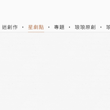
迷創作
星劇點
專題
琅琅原創