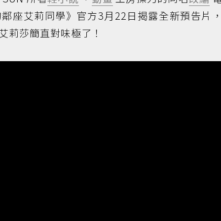
鄰座艾莉同學》官方3月22日揭露全新預告片
艾莉莎簡直對味極了！