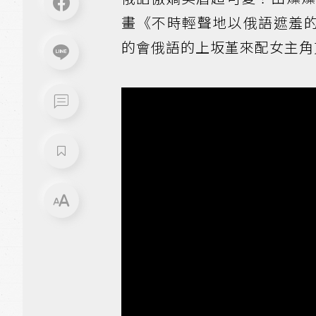
畫《不時輕聲地以俄語遮羞的
的會俄語的上坂堇來配女主角