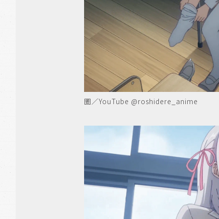
圖／YouTube @roshidere_anime