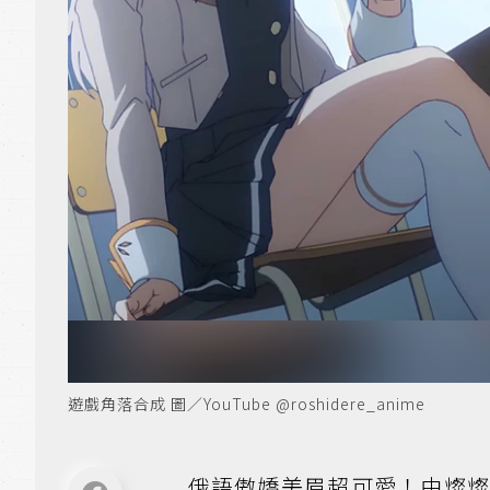
遊戲角落合成 圖／YouTube @roshidere_anime
俄語傲嬌美眉超可愛！由燦燦 