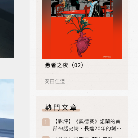
愚者之夜（02）
安田佳澄
熱門文章
【影評】《奧德賽》諾蘭的首
部神話史詩，長達20年的創傷
與贖罪之旅