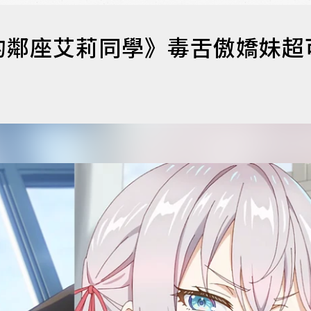
的鄰座艾莉同學》毒舌傲嬌妹超