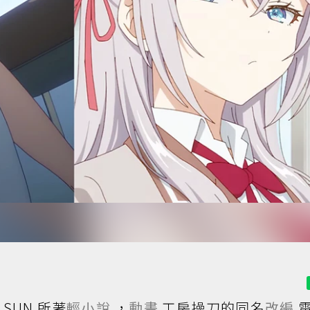
SUN 所著
輕小說
，
動畫
工房操刀的同名
改編