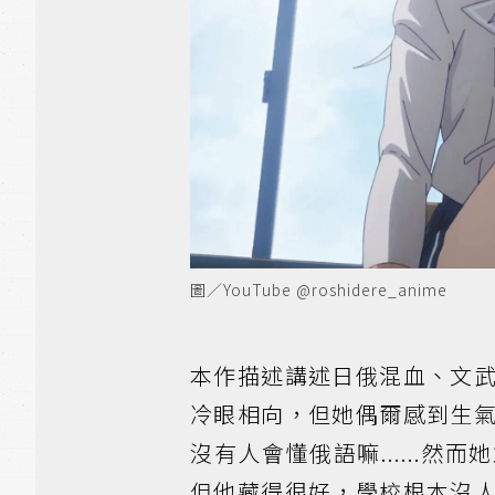
圖／YouTube @roshidere_anime
本作描述講述日俄混血、文
冷眼相向，但她偶爾感到生
沒有人會懂俄語嘛......
但他藏得很好，學校根本沒