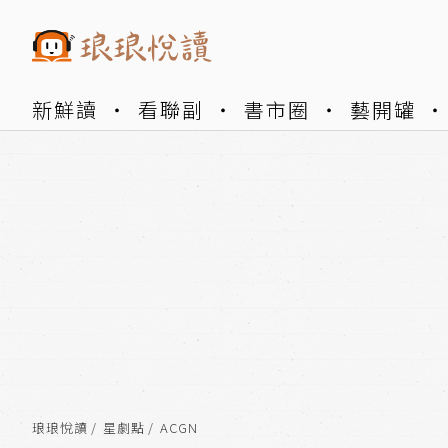
新鮮讀
看聯副
書市圈
藝開罐
琅琅悅讀
星劇點
ACGN