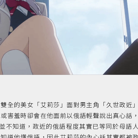
武雙全的美女「艾莉莎」面對男主角「久世政近
氣或害羞時卻會在他面前以俄語輕聲說出真心話
然而她並不知道，政近的俄語程度其實已等同於母語
人知道他懂俄語，因此艾莉莎的內心話其實都被