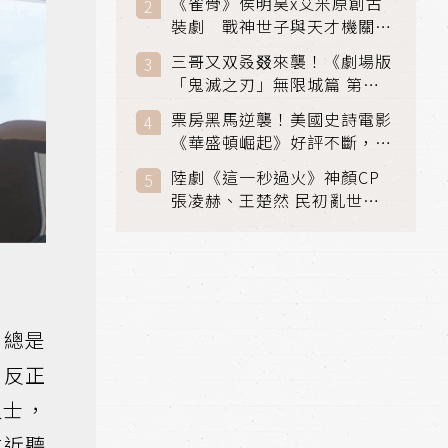
《雀骨》侯明昊x艾米原創古
裝劇 戰神世子與天才機關師
聯手攻克身世之謎
三哥又双叒叕來襲！《劇場版
「鬼滅之刃」無限城篇 第一
章》 七月首登串流平台
票房黑馬逆襲！美國史詩電影
《華盛頓崛起》好評不斷，輾
壓《玩具總動員5》、《超少
陸劇《這一秒過火》神顏CP
女》
張凌赫、王楚然 民初亂世、
家仇國難也要大談禁忌叔嫂戀
」總是
，反正
人士，
政近聽