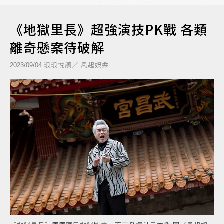
《地獄里長》超強演技PK戰 各類
離奇懸案待破解
琅琅悅讀／ 風起娛樂
2023/09/04