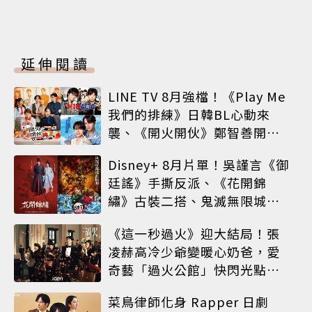
延伸閱讀
LINE TV 8月強檔！《Play Me
我們的排練》日韓BL心動來
襲、《開火開伙》鄭智善開餐
車、神劇《MIU 404》經典回
Disney+ 8月片單！吳謹言《御
歸
廷謠》手撕反派、《花開錦
繡》古裝二搭、鬼滅無限城震
撼上線
《這一秒過火》迎大結局！張
凌赫高冷少爺變暖心奶爸，愛
奇藝「過火公館」快閃光點台
北
菜鳥律師化身 Rapper 日劇