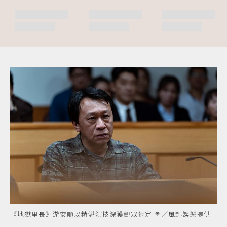
《地獄里長》游安順以精湛演技深獲觀眾肯定 圖／風起娛樂提供