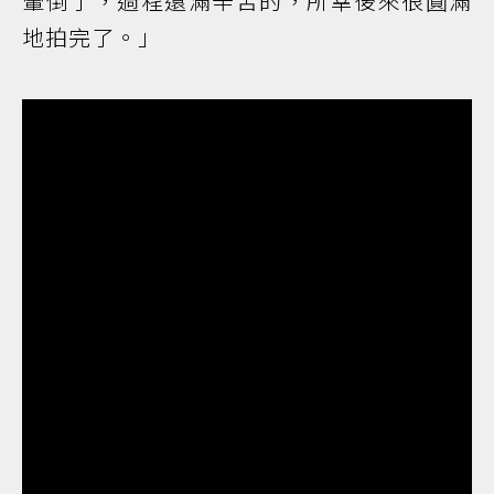
暈倒了，過程還滿辛苦的，所幸後來很圓滿
地拍完了。」