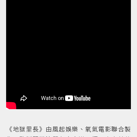
《地獄里長》由風起娛樂、氧氣電影聯合製