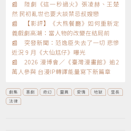
📰 陸劇《這一秒過火》張凌赫、王楚
然 民初亂世也要大談禁忌叔嫂戀
📰 【影評】《大熊餐廳》如何重新定
義戲劇高潮：當人物的改變在結局前
📰 突發新聞：范逸臣失去了一切 悲慘
近況 9 月《大仙尪仔》曝光
📰 2026 漫博會／《臺灣漫畫館》逾2
萬人參與 台漫IP轉譯能量寫下新篇章
劇集
喜劇
奇幻
靈異
愛情
地獄
里長
法律