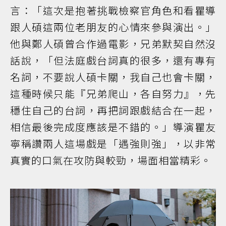
言：「這次是抱著挑戰檢察官角色和看瞿導
跟人碩這兩位老朋友的心情來參與演出。」
他與鄭人碩曾合作過電影，兄弟默契自然沒
話說，「但法庭戲台詞真的很多，還有專有
名詞，不要說人碩卡關，我自己也會卡關，
這種時候只能『兄弟爬山，各自努力』，先
穩住自己的台詞，再把詞跟戲結合在一起，
相信最後完成度應該是不錯的。」導演瞿友
寧稱讚兩人這場戲是「遇強則強」，以非常
真實的口氣在攻防與較勁，場面相當精彩。