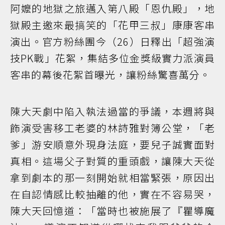
阿嬤的地獄之旅邁入第八殿「恩仇殿」，地
獄殿主邀來最搞笑的「花甲三叔」康康客串
演出。官方粉絲團今（26）日釋出「超強演
技PK戰」花絮，集結多位金獎級實力派演員
客串的幕後花絮首曝光，讓粉絲驚喜萬分。
陳大天劇中陷入執法過當的爭議，本週將與
飾演受害移工老婆的林詩雅對簿公堂，「老
爹」游安順意外現身法庭，要兒子誠實面對
真相。這場父子對質的重頭戲，讓陳大天從
拿到劇本的那一刻開始就相當緊張，原因出
在自認情感比較抽離的他，實在不容易哭，
陳大天回憶道：「當時也被施展了『瞿導魔