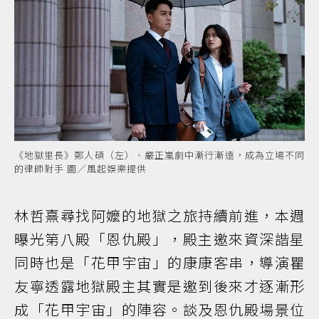
《地獄里長》鄭人碩（左）、嚴正嵐劇中漸行漸遠，成為立場不同
的律師對手 圖／風起娛樂提供
林哲熹尋找阿嬤的地獄之旅持續前進，本週
曝光第八殿「恩仇殿」，殿主邀來資深諧星
同時也是「花甲宇宙」的康康客串，導演瞿
友寧透露地獄殿主其實是邀到後來才逐漸形
成「花甲宇宙」的陣容。談及恩仇殿場景位