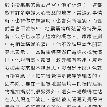
於南投集集的舊武昌宮，他解析道：「這部
戲有許多辯證人心善惡的地方，當遇到事情
時，也許你求神無助，也會有所埋怨，而舊
武昌宮因為被921地震震垮所殘留的特殊景
貌，似乎也映照了這樣的概念。」康康在劇
中有相當稱職的演出，他不改諧星本色開玩
笑地表示：「當時瞿導突然打電話來找我演
出，他說南哥、龍哥、叔元都有客串，感覺
我如果沒來很不夠意思，沒問是什麼角色就
直接答應了，拍完後覺得是被瞿導騙去的，
因為除了要在一個被地震震垮半倒榻的建築
物裡拍攝感到很緊張外，還有一場戲得在站
在大太陽底下演出，當時被太陽曬到覺得快