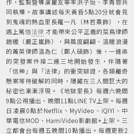
作，監製暨導演瞿友寧率洪子烜、李青蓉共
同執導。故事講述每天黃昏5點20分就會見
到鬼魂的熱血里長羅一凡（林哲熹飾），在
遇上篤信
法律
才能帶來公平正義的菜鳥律師
趙暖（嚴正嵐飾），與風度翩翩、溫暖浪漫
的菁英律師溫為仁（鄭人碩飾）後，一連串
的突發案件接二連三地開始發生，伴隨著
「信神」與「法律」的衝突辯證，各類離奇
懸案等待破解的同時，隱藏在三人間巨大的
秘密也漸漸浮現。《地獄里長》每週六晚間
9點公視播出、晚間11點LINE TV上架。每週
日凌晨0點於Netflix、MyVideo、iQIYI、中
華電信MOD、HamiVideo影劇館+上架。三
立都會台每週五晚間10點播出。每週更新2