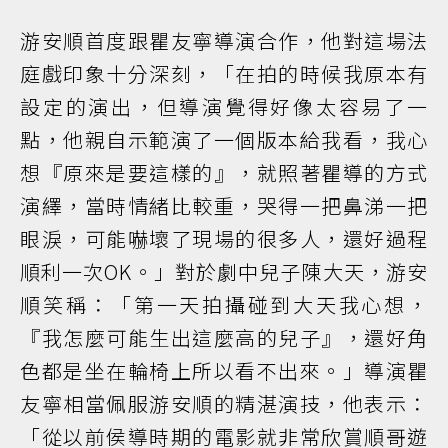
游安順首度跟瞿友寧導演合作，他對這場法
庭戲印象十分深刻，「在拍的時候我原本有
設定的演出，但導演覺得好像太容易了一
點，他親自示範演了一個版本給我看，我心
想『原來是要這樣的』，就照著瞿導的方式
演繹，當時情緒比較重，哭得一把鼻涕一把
眼淚，可能嚇壞了現場的很多人，還好過程
順利一次OK。」對於劇中兒子陳大天，游安
順笑稱：「第一天拍攝碰到大天我心想，
『我怎麼可能生出這麼高的兒子』，還好角
色都是坐在輪椅上所以看不出來。」導演瞿
友寧相當佩服游安順的精湛演技，他表示：
「從以前侯導時期的電影就非常欣賞順哥遊