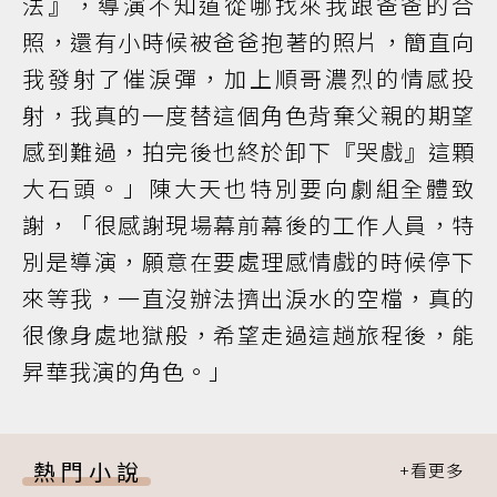
法』，導演不知道從哪找來我跟爸爸的合
照，還有小時候被爸爸抱著的照片，簡直向
我發射了催淚彈，加上順哥濃烈的情感投
射，我真的一度替這個角色背棄父親的期望
感到難過，拍完後也終於卸下『哭戲』這顆
大石頭。」陳大天也特別要向劇組全體致
謝，「很感謝現場幕前幕後的工作人員，特
別是導演，願意在要處理感情戲的時候停下
來等我，一直沒辦法擠出淚水的空檔，真的
很像身處地獄般，希望走過這趟旅程後，能
昇華我演的角色。」
熱門小說