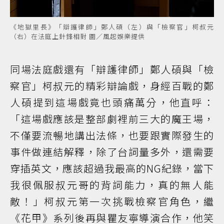
《地獄里長》「辯護律師」鄭人碩（左）與「檢察官」柯叔元
（右）在法庭上針鋒相對 圖／風起娛樂提供
同場法庭戲還有「辯護律師」鄭人碩與「檢
察官」柯叔元的精彩辯論戲，身經百戰的鄭
人碩提到這場戲竟也頭痛萬分，他直呼：
「這場戲應該是整部劇裡前三大的魔王場，
不僅要流暢地講出法條，也要跟實際發生的
事件做連結解釋，除了台詞量多外，還需要
穿插英文，應該超過我最高的NG紀錄，當下
我很佩服叔元哥的背詞能力，真的無人能
敵！」柯叔元第一次挑戰檢察官角色，繼
《花甲》系列後再與瞿友寧導演合作，他笑