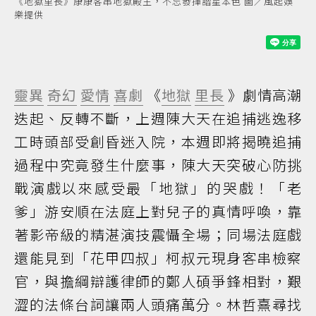
《地獄里長》康康客串地獄殿主，不忘發揮諧星本色 圖／風起娛
樂提供
靈異
奇幻
愛情
喜劇
《
地獄
里長
》劇情高潮
迭起、反轉不斷，上週陳大天在追捕逃逸移
工時頭部受創昏迷入院，本週即將揭曉追捕
過程中究竟發生什麼事，陳大天突破心防挑
戰演戲以來感受最「地獄」的哭戲！「老
爹」游安順在法庭上對兒子的真情呼喚，靠
著影帝級的精湛演技震懾全場；同場法庭戲
還能見到「花甲四叔」柯叔元現身客串檢察
官，與擔綱辯護律師的鄭人碩爭鋒相對，艱
澀的法條台詞讓兩人頭痛萬分。林哲熹尋找