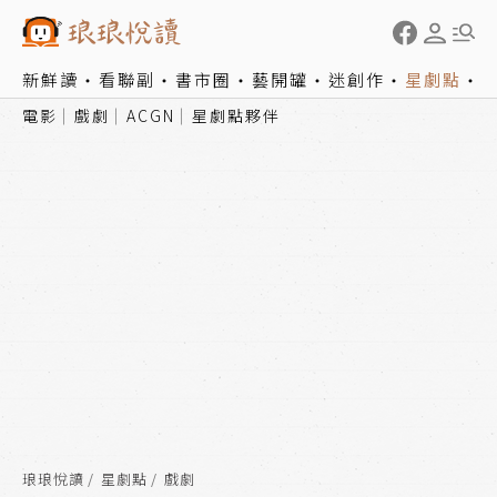
新鮮讀
看聯副
書市圈
藝開罐
迷創作
星劇點
電影
戲劇
ACGN
星劇點夥伴
琅琅悅讀
星劇點
戲劇