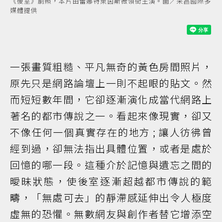
《後室》劇照，本片由蕾娜特萊茵斯薇領銜主演。圖／采昌國際多
媒體提供
一張畫質粗糙、平凡無奇的黃色房間照片，
原先只是網路論壇上一則不起眼的貼文。然
而短短數年間，它卻逐漸演化成當代網路上
著名的都市傳說之一。看起來像現實，卻又
不像任何一個真實存在的地方 ; 讓人彷彿曾
經到過，卻無法指出具體位置，或者是處於
回憶的哪一段。這種介於記憶與遺忘之間的
曖昧狀態，使後室逐漸超越都市傳說的範
疇，「無處可去」的靜滯感延伸出令人極度
虛無的恐懼。無數網友與創作者替它增添空