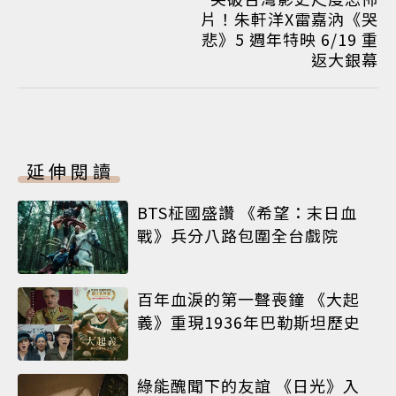
片！朱軒洋X雷嘉汭《哭
悲》5 週年特映 6/19 重
返大銀幕
延伸閱讀
BTS柾國盛讚 《希望：末日血
戰》兵分八路包圍全台戲院
百年血淚的第一聲喪鐘 《大起
義》重現1936年巴勒斯坦歷史
綠能醜聞下的友誼 《日光》入