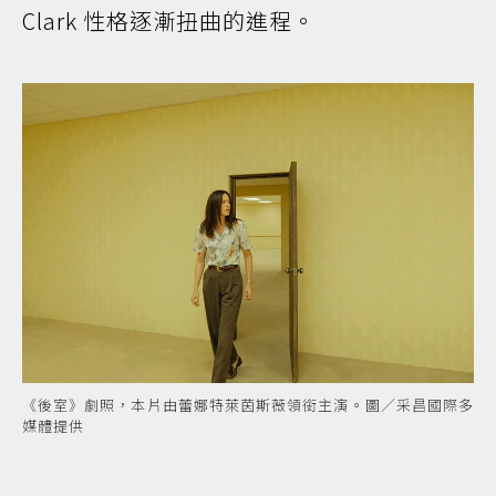
Clark 性格逐漸扭曲的進程。
《後室》劇照，本片由蕾娜特萊茵斯薇領銜主演。圖／采昌國際多
媒體提供