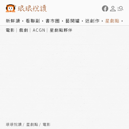
新鮮讀
看聯副
書市圈
藝開罐
迷創作
星劇點
電影
戲劇
ACGN
星劇點夥伴
琅琅悅讀
星劇點
電影