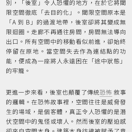
別，「後室」令人恐懼的地方，在於它將閾
限空間徹底「去目的化」。閾限空間原本是
「A 到 B」的過渡地帶，後室卻將其變成無
限迴圈。走廊不再通往房間，房間無法導向
出口。所有空間中的移動看似前進，卻始終
停留在原地。當空間失去作為連結點的功
能，便成為一座將人永遠困在「途中狀態」
的牢籠。
更進一步來看，後室也顛覆了傳統
恐怖
敘事
的邏輯。在恐怖故事裡，空間往往是威脅發
生的場域，是個客體，真正令人恐懼的是潛
伏空間中的鬼怪或壞人。然而後室的壓迫感
卻來自空間本身。建築本身彷彿被賦予了意