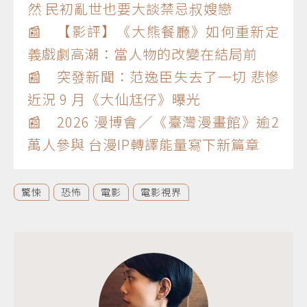
然 民初亂世也要大談禁忌叔嫂戀
📰 【影評】《大熊餐廳》如何重新定
義戲劇高潮：當人物的改變在結局前
📰 突發新聞：范逸臣失去了一切 悲慘
近況 9 月《大仙尪仔》曝光
📰 2026 漫博會／《臺灣漫畫館》逾2
萬人參與 台漫IP轉譯能量寫下新篇章
驚悚
恐怖
電影
電影視界