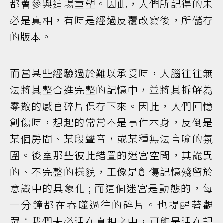
都會參與這場重塑。因此，人們所記得的未
必是真相，有時是經過反覆改寫後，所儲存
的版本。
而當某些經驗過於難以承受時，大腦往往無
法將其整合進完整的記憶中，並將其拆解為
零散的感官碎片保存下來。因此，人們回憶
創傷時，想起的常常不是事件本身，反倒是
某個房間、某段聲音，或某種無法言喻的氛
圍。後室那些彼此錯置的迷宮空間，其詭異
的、不完整的樣貌，正像是創傷記憶殘留於
意識中的具象化 ; 而這個迷宮是動態的，每
一分鐘都在吞噬過往的碎片。也提醒著觀
眾：我們未必活在真相之中，可能是活在記