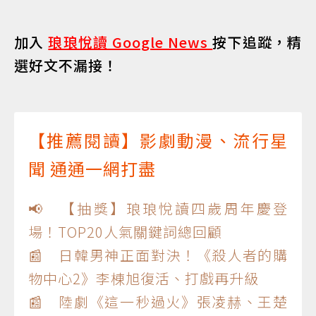
加入
琅琅悅讀 Google News
按下追蹤，精
選好文不漏接！
【推薦閱讀】影劇動漫、流行星
聞 通通一網打盡
📢 【抽獎】琅琅悅讀四歲周年慶登
場！TOP20人氣關鍵詞總回顧
📰 日韓男神正面對決！《殺人者的購
物中心2》李棟旭復活、打戲再升級
📰 陸劇《這一秒過火》張凌赫、王楚