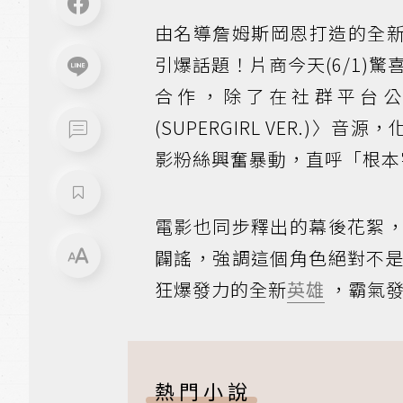
由名導詹姆斯岡恩打造的全
引爆話題！片商今天(6/1)
合作，除了在社群平台公開
(SUPERGIRL VER.)〉
影粉絲興奮暴動，直呼「根本
電影也同步釋出的幕後花絮
闢謠，強調這個角色絕對不
狂爆發力的全新
英雄
，霸氣發
熱門小說