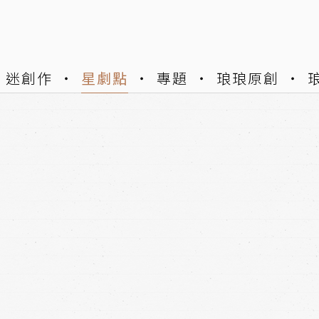
迷創作
星劇點
專題
琅琅原創