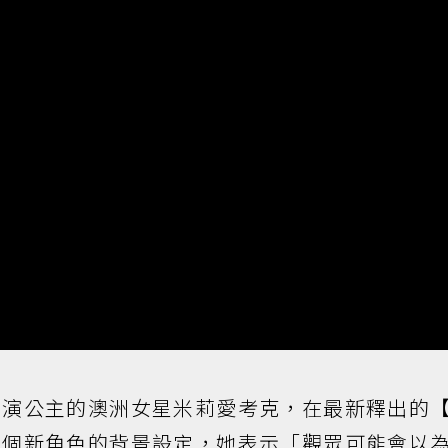
飾演公主的澳洲女星米莉愛考克，在最新釋出的
這個新角色的背景設定，她表示「觀眾可能會以