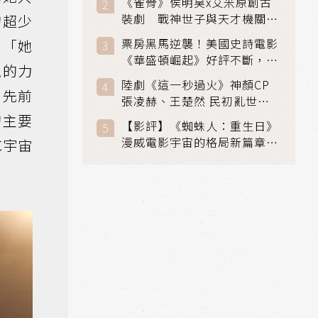
《雀骨》侯明昊x艾米原創古
裝劇 戰神世子與天才機關師
的超少
聯手攻克身世之謎
票房黑馬逆襲！美國史詩電影
，「她
《華盛頓崛起》好評不斷，輾
覷的力
壓《玩具總動員5》、《超少
陸劇《這一秒過火》神顏CP
女》
。先前
張凌赫、王楚然 民初亂世、
家仇國難也要大談禁忌叔嫂戀
的主要
【影評】《蜘蛛人：重生日》
漫威電影宇宙的格局新篇章，
C宇宙
在面罩之下找到自我救贖的成
長