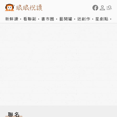
新鮮讀
看聯副
書市圈
藝開罐
迷創作
星劇點
聯名