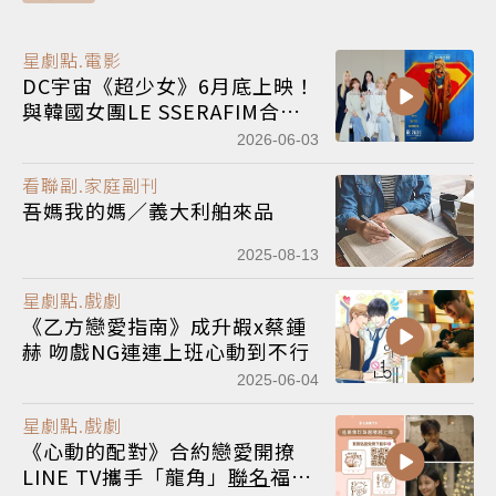
星劇點.電影
DC宇宙《超少女》6月底上映！
與韓國女團LE SSERAFIM合作
主題曲引爆話題
2026-06-03
看聯副.家庭副刊
吾媽我的媽／義大利舶來品
2025-08-13
星劇點.戲劇
《乙方戀愛指南》成升嘏x蔡鍾
赫 吻戲NG連連上班心動到不行
2025-06-04
星劇點.戲劇
《心動的配對》合約戀愛開撩
LINE TV攜手「龍角」
聯名
福利