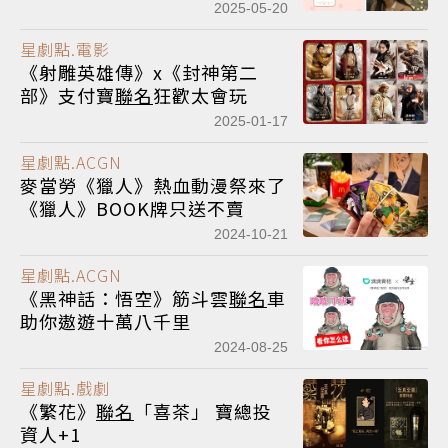
開跑
2025-05-20
星劇點.電影
《射雕英雄傳》x《封神第二
部》支付寶
聯名
狂歡太會玩
2025-01-17
星劇點.ACGN
麥當勞《獵人》熱血動漫祭來了
《獵人》BOOK牌只送不賣
2024-10-21
星劇點.ACGN
《黑神話：悟空》筋斗雲
聯名
車
助你遨遊十萬八千里
2024-08-25
星劇點.戲劇
《繁花》
聯名
「喜茶」 寶總投
資人+1