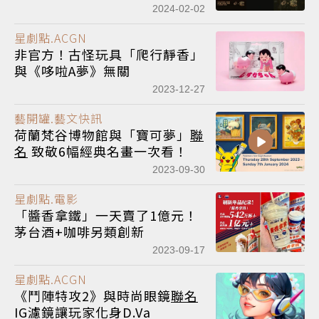
2024-02-02
星劇點.ACGN
非官方！古怪玩具「爬行靜香」
與《哆啦A夢》無關
2023-12-27
藝開罐.藝文快訊
荷蘭梵谷博物館與「寶可夢」
聯
名
致敬6幅經典名畫一次看！
2023-09-30
星劇點.電影
「醬香拿鐵」一天賣了1億元！
茅台酒+咖啡另類創新
2023-09-17
星劇點.ACGN
《鬥陣特攻2》與時尚眼鏡
聯名
IG濾鏡讓玩家化身D.Va