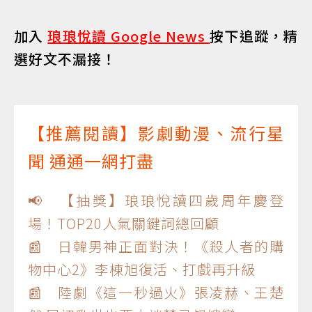
加入
琅琅悅讀 Google News
按下追蹤，精
選好文不漏接！
【推薦閱讀】影劇動漫、流行星
聞 通通一網打盡
📢 【抽獎】琅琅悅讀四歲周年慶登
場！TOP20人氣關鍵詞總回顧
📰 日韓男神正面對決！《殺人者的購
物中心2》李棟旭復活、打戲再升級
📰 陸劇《這一秒過火》張凌赫、王楚