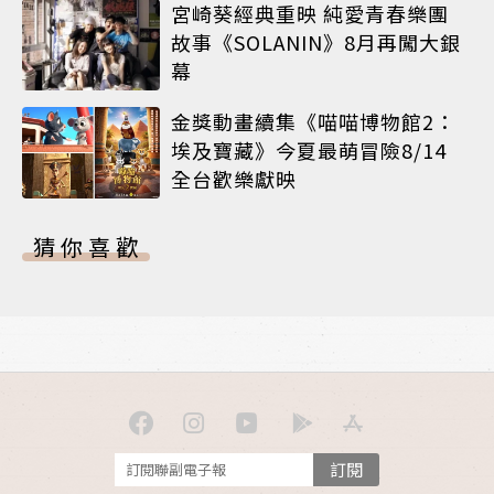
宮崎葵經典重映 純愛青春樂團
故事《SOLANIN》8月再闖大銀
幕
金獎動畫續集《喵喵博物館2：
埃及寶藏》今夏最萌冒險8/14
全台歡樂獻映
猜你喜歡
訂閱