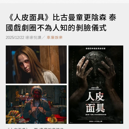
《人皮面具》比古曼童更陰森 泰
國戲劇圈不為人知的剝臉儀式
琅琅悅讀／
車庫娛樂
2025/12/22