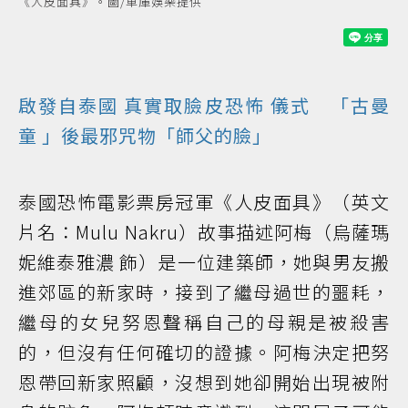
《人皮面具》。圖/車庫娛樂提供
啟發自
泰國
真實取臉皮
恐怖
儀式 「
古曼
童
」後最邪咒物「師父的臉」
泰國恐怖電影票房冠軍《人皮面具》（英文
片名：Mulu Nakru）故事描述阿梅（烏薩瑪
妮維泰雅濃 飾）是一位建築師，她與男友搬
進郊區的新家時，接到了繼母過世的噩耗，
繼母的女兒努恩聲稱自己的母親是被殺害
的，但沒有任何確切的證據。阿梅決定把努
恩帶回新家照顧，沒想到她卻開始出現被附