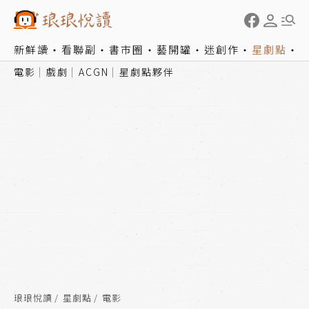
新鮮讀
看聯副
書市圈
藝開罐
迷創作
星劇點
電影
戲劇
ACGN
星劇點夥伴
琅琅悅讀
星劇點
電影