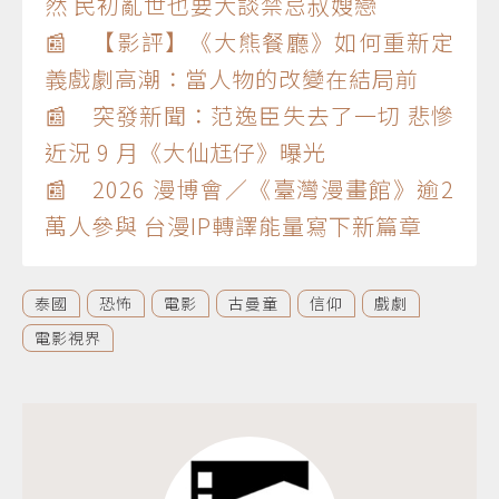
然 民初亂世也要大談禁忌叔嫂戀
📰 【影評】《大熊餐廳》如何重新定
義戲劇高潮：當人物的改變在結局前
📰 突發新聞：范逸臣失去了一切 悲慘
近況 9 月《大仙尪仔》曝光
📰 2026 漫博會／《臺灣漫畫館》逾2
萬人參與 台漫IP轉譯能量寫下新篇章
泰國
恐怖
電影
古曼童
信仰
戲劇
電影視界