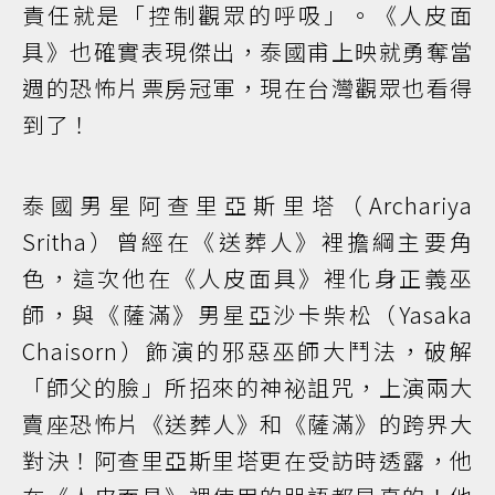
責任就是「控制觀眾的呼吸」。《人皮面
具》也確實表現傑出，泰國甫上映就勇奪當
週的恐怖片票房冠軍，現在台灣觀眾也看得
到了！
泰國男星阿查里亞斯里塔（Archariya
Sritha）曾經在《送葬人》裡擔綱主要角
色，這次他在《人皮面具》裡化身正義巫
師，與《薩滿》男星亞沙卡柴松（Yasaka
Chaisorn）飾演的邪惡巫師大鬥法，破解
「師父的臉」所招來的神祕詛咒，上演兩大
賣座恐怖片《送葬人》和《薩滿》的跨界大
對決！阿查里亞斯里塔更在受訪時透露，他