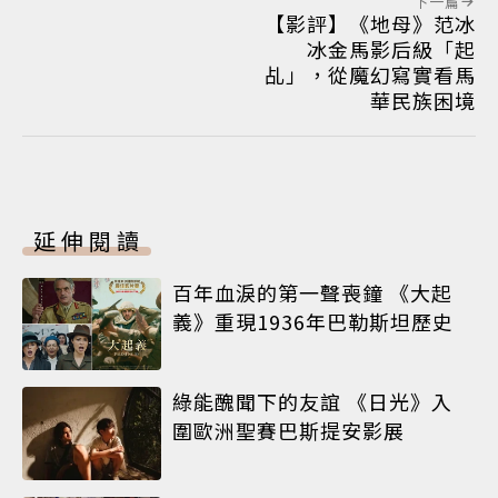
下一篇
【影評】《地母》范冰
冰金馬影后級「起
乩」，從魔幻寫實看馬
華民族困境
延伸閱讀
百年血淚的第一聲喪鐘 《大起
義》重現1936年巴勒斯坦歷史
綠能醜聞下的友誼 《日光》入
圍歐洲聖賽巴斯提安影展