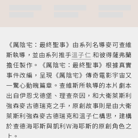
《厲陰宅：最終聖事》由系列名導麥可查維
斯執導，並由系列推手
溫子仁
和彼得薩弗蘭
擔任製作。《厲陰宅：最終聖事》根據真實
事件改編，呈現《厲陰宅》傳奇電影宇宙又
一驚心動魄篇章。查維斯所執導的本片劇本
出自伊恩戈德堡、理查奈因，和大衛萊斯利
強森麥古德瑞克之手，原創故事則是由大衛
萊斯利強森麥古德瑞克和溫子仁構思，建構
於查德海耶斯與凱利W海耶斯的原創角色之
上。