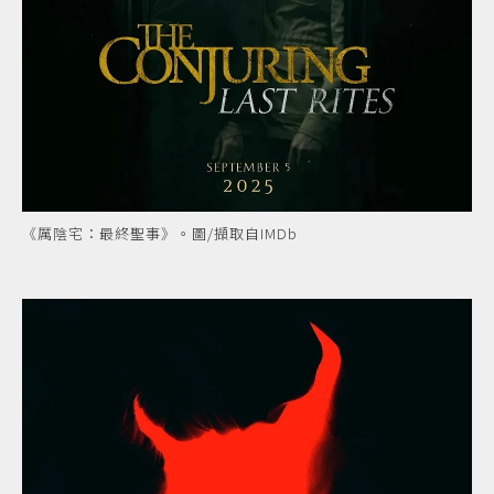
《厲陰宅：最終聖事》。圖/擷取自IMDb