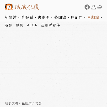
新鮮讀
看聯副
書市圈
藝開罐
迷創作
星劇點
電影
戲劇
ACGN
星劇點夥伴
琅琅悅讀
星劇點
電影