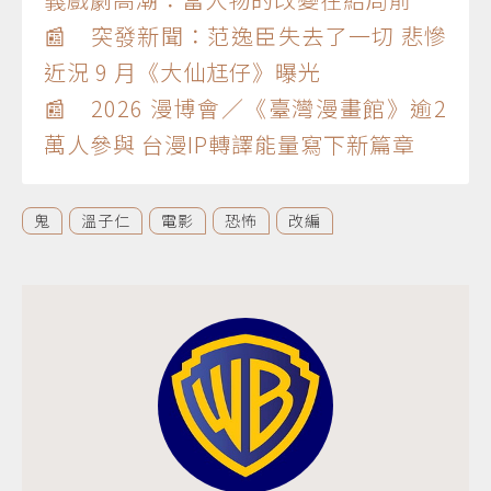
📰 突發新聞：范逸臣失去了一切 悲慘
近況 9 月《大仙尪仔》曝光
📰 2026 漫博會／《臺灣漫畫館》逾2
萬人參與 台漫IP轉譯能量寫下新篇章
鬼
溫子仁
電影
恐怖
改編