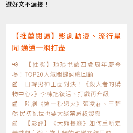
選好文不漏接！
【推薦閱讀】影劇動漫、流行星
聞 通通一網打盡
📢 【抽獎】琅琅悅讀四歲周年慶登
場！TOP20人氣關鍵詞總回顧
📰 日韓男神正面對決！《殺人者的購
物中心2》李棟旭復活、打戲再升級
📰 陸劇《這一秒過火》張凌赫、王楚
然 民初亂世也要大談禁忌叔嫂戀
📰 【影評】《大熊餐廳》如何重新定
義戲劇高潮：當人物的改變在結局前