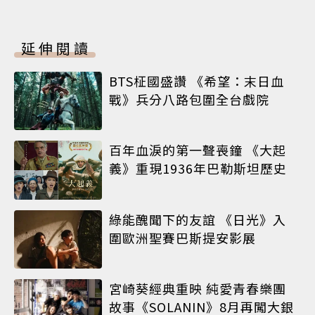
延伸閱讀
BTS柾國盛讚 《希望：末日血
戰》兵分八路包圍全台戲院
百年血淚的第一聲喪鐘 《大起
義》重現1936年巴勒斯坦歷史
綠能醜聞下的友誼 《日光》入
圍歐洲聖賽巴斯提安影展
宮崎葵經典重映 純愛青春樂團
故事《SOLANIN》8月再闖大銀