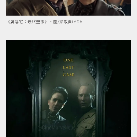
《厲陰宅：最終聖事》。圖/擷取自IMDb