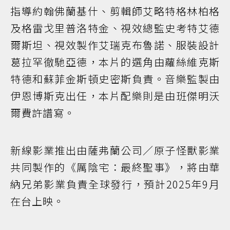
指導約翰佛蘭基什、剪輯師艾略特格林柏格
及格雷戈里普洛特金、視效總監史考特艾德
爾斯坦、視效製作艾瑞克布魯諾、服裝設計
葛拉罕徹馳亞德，本片的選角由蘿絲維克斯
特德和蘇菲金斯頓史密斯負責。音樂監製由
伊恩博斯克出任，本片配樂則是由班傑明沃
爾費許譜寫。
新線影業推出由薩弗蘭公司／原子怪獸影業
共同製作的《厲陰宅：最終聖事》，將由華
納兄弟影業負責全球發行，預計2025年9月
在台上映。