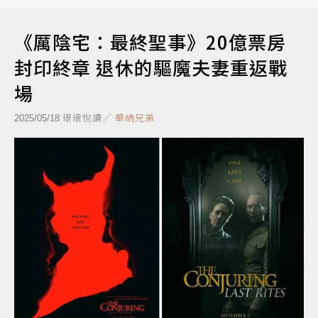
《厲陰宅：最終聖事》20億票房
封印終章 退休的驅魔夫妻重返戰
場
琅琅悅讀／
華納兄弟
2025/05/18