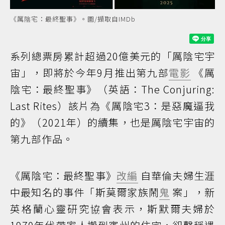
《厲陰宅：最終聖事》。圖/擷取自IMDb
系列總票房累計超過20億美元的「厲陰宅宇
宙」，即將於今年9月推出第九部
電影
《厲
陰宅：最終聖事》（英語：The Conjuring:
Last Rites）該片為《厲陰宅3：是惡魔逼我
的》（2021年）的續集，也是厲陰宅宇宙的
第九部作品。
《厲陰宅：最終聖事》
改編
自華倫夫婦生涯
中最知名的事件「斯莫爾家族鬧
鬼
案」，新
英格蘭心靈研究協會表示，斯默爾夫婦於