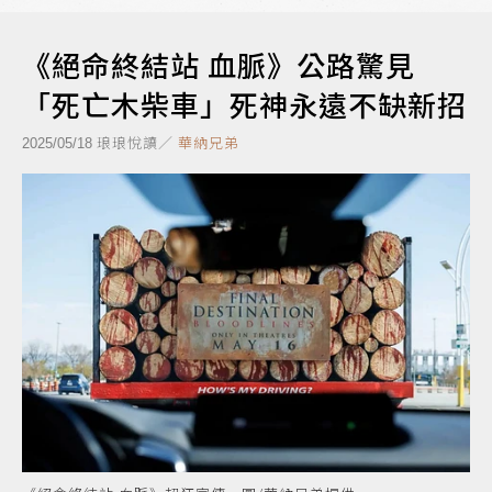
《絕命終結站 血脈》公路驚見
「死亡木柴車」死神永遠不缺新招
琅琅悅讀／
華納兄弟
2025/05/18