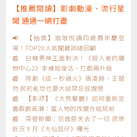
【推薦閱讀】影劇動漫、流行星
聞 通通一網打盡
📢 【抽獎】琅琅悅讀四歲周年慶登
場！TOP20人氣關鍵詞總回顧
📰 日韓男神正面對決！《殺人者的購
物中心2》李棟旭復活、打戲再升級
📰 陸劇《這一秒過火》張凌赫、王楚
然 民初亂世也要大談禁忌叔嫂戀
📰 【影評】《大熊餐廳》如何重新定
義戲劇高潮：當人物的改變在結局前
📰 突發新聞：范逸臣失去了一切 悲慘
近況 9 月《大仙尪仔》曝光