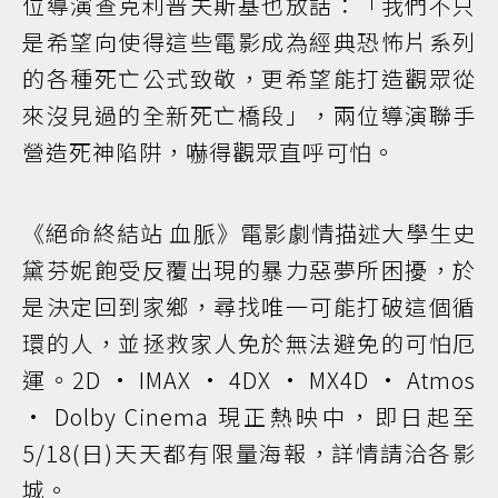
位導演查克利普夫斯基也放話：「我們不只
是希望向使得這些電影成為經典恐怖片系列
的各種死亡公式致敬，更希望能打造觀眾從
來沒見過的全新死亡橋段」，兩位導演聯手
營造死神陷阱，嚇得觀眾直呼可怕。
《絕命終結站 血脈》電影劇情描述大學生史
黛芬妮飽受反覆出現的暴力惡夢所困擾，於
是決定回到家鄉，尋找唯一可能打破這個循
環的人，並拯救家人免於無法避免的可怕厄
運。2D · IMAX · 4DX · MX4D · Atmos
· Dolby Cinema 現正熱映中，即日起至
5/18(日)天天都有限量海報，詳情請洽各影
城。