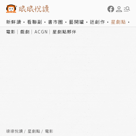
新鮮讀
看聯副
書市圈
藝開罐
迷創作
星劇點
電影
戲劇
ACGN
星劇點夥伴
琅琅悅讀
星劇點
電影