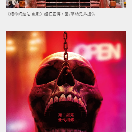
《絕命終結站 血脈》超狂宣傳。圖/華納兄弟提供