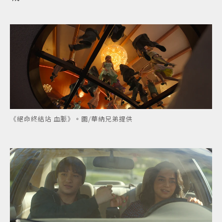
《絕命終結站 血脈》。圖/華納兄弟提供