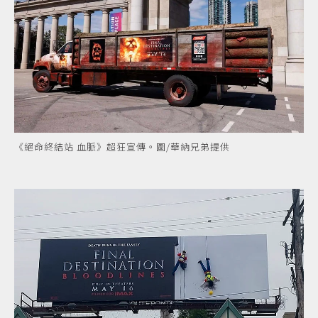
《絕命終結站 血脈》超狂宣傳。圖/華納兄弟提供