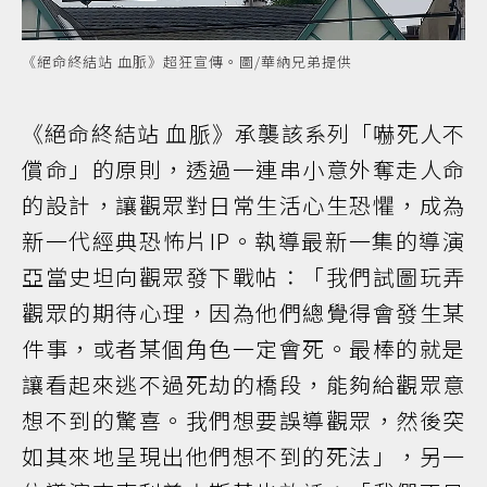
《絕命終結站 血脈》超狂宣傳。圖/華納兄弟提供
《絕命終結站 血脈》承襲該系列「嚇死人不
償命」的原則，透過一連串小意外奪走人命
的設計，讓觀眾對日常生活心生恐懼，成為
新一代經典恐怖片IP。執導最新一集的導演
亞當史坦向觀眾發下戰帖：「我們試圖玩弄
觀眾的期待心理，因為他們總覺得會發生某
件事，或者某個角色一定會死。最棒的就是
讓看起來逃不過死劫的橋段，能夠給觀眾意
想不到的驚喜。我們想要誤導觀眾，然後突
如其來地呈現出他們想不到的死法」，另一