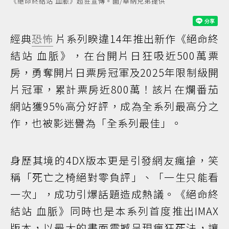
《絕命終結站 血脈》超狂宣傳。圖/華納兄弟提供
經典
恐怖
片系列睽違14年推出新作《絕命終
結站 血脈》，在台開片日狂吸近500萬票
房，勇奪開片日票房冠軍及2025年限制級開
片冠軍，累計票房近800萬！該片在爛番茄
網站獲95%高分好評，成為全系列最高分之
作，也被影迷譽為「全系列最佳」。
身歷其境的4DX版本更是引發網友瘋搶，笑
稱「死亡之椅絕對零負評」、「一生只能看
一次」，成功引爆話題造成熱議。《絕命終
結站 血脈》同時也是本系列首度推出IMAX
版本，以最大的畫面震撼呈現瘋狂死法，讓