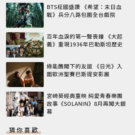
BTS柾國盛讚 《希望：末日血
戰》兵分八路包圍全台戲院
百年血淚的第一聲喪鐘 《大起
義》重現1936年巴勒斯坦歷史
綠能醜聞下的友誼 《日光》入
圍歐洲聖賽巴斯提安影展
宮崎葵經典重映 純愛青春樂團
故事《SOLANIN》8月再闖大銀
幕
猜你喜歡