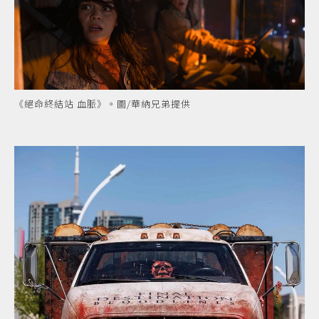
《絕命終結站 血脈》。圖/華納兄弟提供