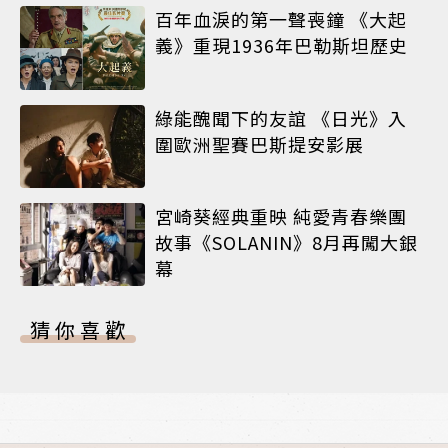
百年血淚的第一聲喪鐘 《大起
義》重現1936年巴勒斯坦歷史
綠能醜聞下的友誼 《日光》入
圍歐洲聖賽巴斯提安影展
宮崎葵經典重映 純愛青春樂團
故事《SOLANIN》8月再闖大銀
幕
猜你喜歡