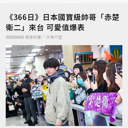
《366日》日本國寶級帥哥「赤楚
衛二」來台 可愛值爆表
琅琅悅讀／ 天馬行空
2025/04/02