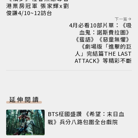
港票房冠軍 張家輝x劉
俊謙4/10~12訪台
下一篇
4月必看10部片單：《吸
血鬼：諾斯費拉圖》
《蜚語》《惡童無懼》
《劇場版「進擊的巨
人」完結篇THE LAST
ATTACK》等精彩不斷
延伸閱讀
BTS柾國盛讚 《希望：末日血
戰》兵分八路包圍全台戲院