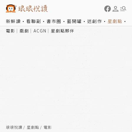
新鮮讀
看聯副
書市圈
藝開罐
迷創作
星劇點
電影
戲劇
ACGN
星劇點夥伴
琅琅悅讀
星劇點
電影