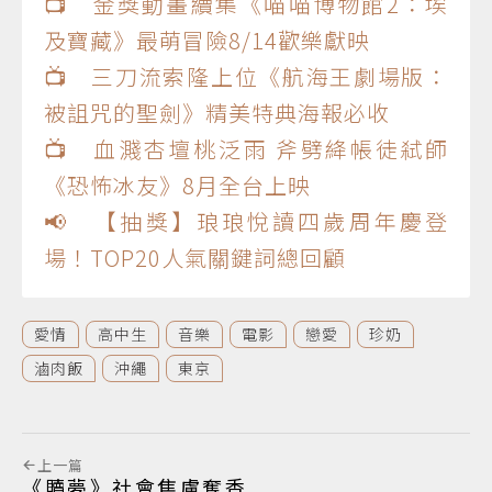
📺 金獎動畫續集《喵喵博物館2：埃
及寶藏》最萌冒險8/14歡樂獻映
📺 三刀流索隆上位《航海王劇場版：
被詛咒的聖劍》精美特典海報必收
📺 血濺杏壇桃泛雨 斧劈絳帳徒弒師
《恐怖冰友》8月全台上映
📢 【抽獎】琅琅悅讀四歲周年慶登
場！TOP20人氣關鍵詞總回顧
愛情
高中生
音樂
電影
戀愛
珍奶
滷肉飯
沖繩
東京
上一篇
《贖夢》社會焦慮奪香