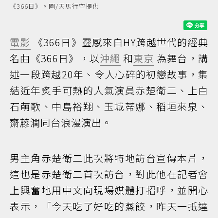
《366日》。圖/天馬行空提供
電影
《366日》靈感來自HY跨越世代的經典
名曲《366日》，以
沖繩
和
東京
為舞台，講
述一段跨越20年、令人心碎的初戀故事，集
結近年炙手可熱的人氣演員赤楚衛二、上白
石萌歌、中島裕翔、玉城蒂娜、稻垣來泉、
齋藤潤同台浪漫演出。
男主角赤楚衛二此次將特地訪台宣傳本片，
這也是赤楚衛二首次訪台，對此他在記者會
上興奮地用中文向現場媒體打招呼，並開心
表示，「今天吃了好吃的蒸餃，昨天一抵達