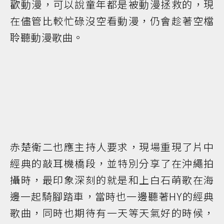
歡動漫，可以說童年都是被動漫拯救的，現
在儘管比較忙碌沒空看動漫，仍會趁著空檔
聆聽動漫歌曲。
赤楚衛二也應主持人要求，現場重現了片中
經典的敲耳機橋段，並特別分享了在沖繩拍
攝時，最印象深刻的就是和上白石萌歌在海
邊一起騎腳踏車，當時也一邊聽著HY的經典
歌曲，同時也期待有一天等天氣好的時候，