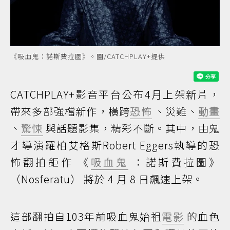
《吸血鬼：諾斯費拉圖》。圖/CATCHPLAY+提供
CATCHPLAY+影音平台公布4月上架新片，
帶來多部強檔新作，橫跨
恐怖
、災難、
動畫
、
驚悚
與話題影集，精彩不斷。其中，由鬼
才導演羅柏艾格斯Robert Eggers執導的恐
怖翻拍鉅作 《
吸血鬼
：諾斯費拉圖》
（Nosferatu） 將於 4 月 8 日飆速上架。
這部翻拍自103年前吸血鬼始祖
電影
的血色