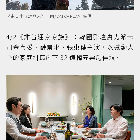
《末日小隊請登入》。圖/CATCHPLAY+提供
4/2《非普通家家族》：韓國影壇實力派卡
司金喜愛、薛景求、張東健主演，以撼動人
心的家庭糾葛創下 32 億韓元票房佳績。