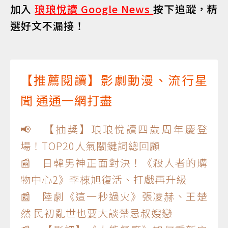
加入
琅琅悅讀 Google News
按下追蹤，精
選好文不漏接！
【推薦閱讀】影劇動漫、流行星
聞 通通一網打盡
📢 【抽獎】琅琅悅讀四歲周年慶登
場！TOP20人氣關鍵詞總回顧
📰 日韓男神正面對決！《殺人者的購
物中心2》李棟旭復活、打戲再升級
📰 陸劇《這一秒過火》張凌赫、王楚
然 民初亂世也要大談禁忌叔嫂戀