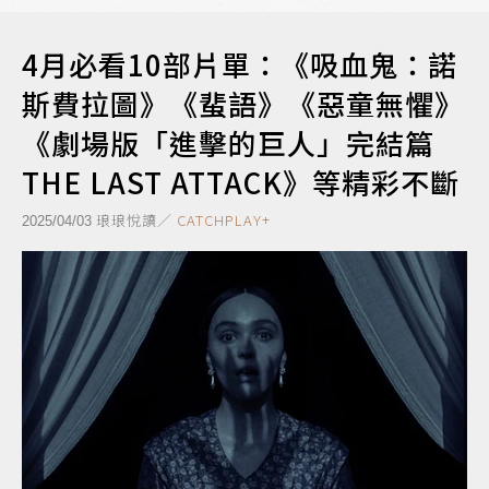
4月必看10部片單：《吸血鬼：諾
斯費拉圖》《蜚語》《惡童無懼》
《劇場版「進擊的巨人」完結篇
THE LAST ATTACK》等精彩不斷
琅琅悅讀／
CATCHPLAY+
2025/04/03