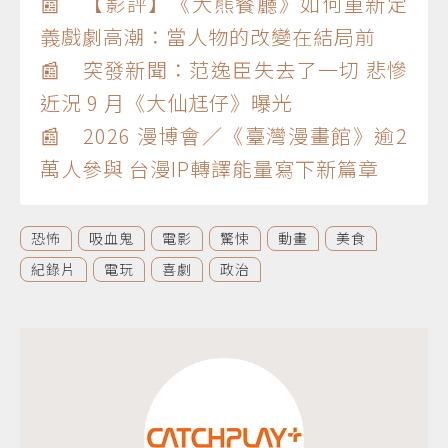
📰 【影評】《大熊餐廳》如何重新定
義戲劇高潮：當人物的改變在結局前
📰 突發新聞：范逸臣失去了一切 悲慘
近況 9 月《大仙尪仔》曝光
📰 2026 漫博會／《臺灣漫畫館》逾2
萬人參與 台漫IP轉譯能量寫下新篇章
恐怖
吸血鬼
電影
驚悚
動畫
美食
紀錄片
電玩
喜劇
政治