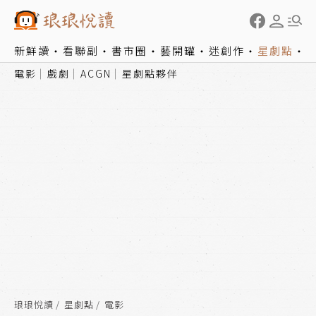
新鮮讀
看聯副
書市圈
藝開罐
迷創作
星劇點
電影
戲劇
ACGN
星劇點夥伴
琅琅悅讀
星劇點
電影