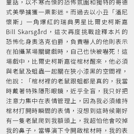
童話，以不寒而慄的恐怖氛圍和獨特的哥德
式美學擄獲一票影迷。而過去以小丑「潘尼
懷斯」一角爆紅的瑞典男星比爾史柯斯嘉
Bill Skarsgård，這次再度挑戰詮釋本片的
恐怖化身奧洛克伯爵，負責嚇人的他則表示
在拍攝某場關鍵戲時，自己也快被嚇死！這
場戲中，比爾史柯斯嘉從棺材醒來，他必須
與老鼠及蛆蟲一起關在狹小漆黑的空間裡，
他說：「棺材裡的老鼠跟蛆都是真的，我當
時戴著特殊隱形眼鏡，近乎全盲，我只好把
注意力集中在表情管理上，因為我必須維持
棺材打開時瞬間的表情，沒想到這時候剛好
有一隻老鼠爬到我額頭上，我超怕他會咬掉
我的鼻子，當導演下令開啟棺材時，我的表