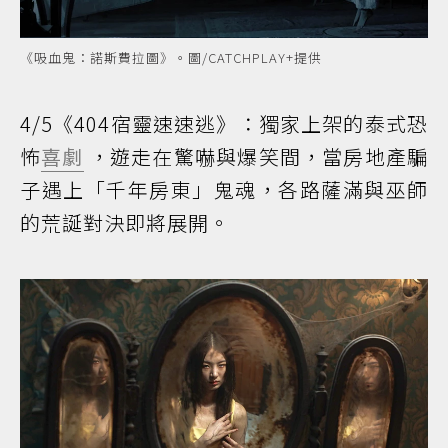
《吸血鬼：諾斯費拉圖》。圖/CATCHPLAY+提供
4/5《404宿靈速速逃》：獨家上架的泰式恐
怖
喜劇
，遊走在驚嚇與爆笑間，當房地產騙
子遇上「千年房東」鬼魂，各路薩滿與巫師
的荒誕對決即將展開。