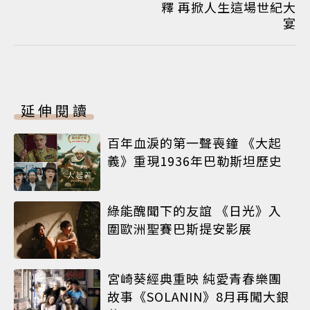
釋 再掀人生這場世紀大
宴
延伸閱讀
百年血淚的第一聲喪鐘 《大起
義》重現1936年巴勒斯坦歷史
綠能醜聞下的友誼 《日光》入
圍歐洲聖賽巴斯提安影展
宮崎葵經典重映 純愛青春樂團
故事《SOLANIN》8月再闖大銀