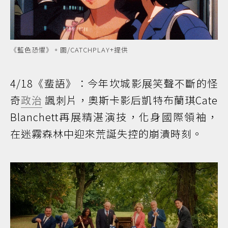
《藍色恐懼》。圖/CATCHPLAY+提供
4/18《蜚語》：今年坎城影展笑聲不斷的怪
奇
政治
諷刺片，奧斯卡影后凱特布蘭琪Cate
Blanchett再展精湛演技，化身國際領袖，
在迷霧森林中迎來荒誕失控的崩潰時刻。