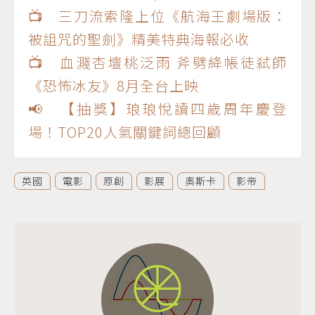
📺 三刀流索隆上位《航海王劇場版：
被詛咒的聖劍》精美特典海報必收
📺 血濺杏壇桃泛雨 斧劈絳帳徒弒師
《恐怖冰友》8月全台上映
📢 【抽獎】琅琅悅讀四歲周年慶登
場！TOP20人氣關鍵詞總回顧
英國
電影
原創
影展
奧斯卡
影帝