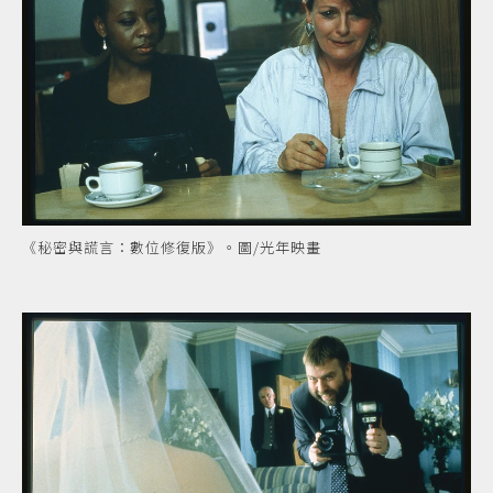
《秘密與謊言：數位修復版》。圖/光年映畫