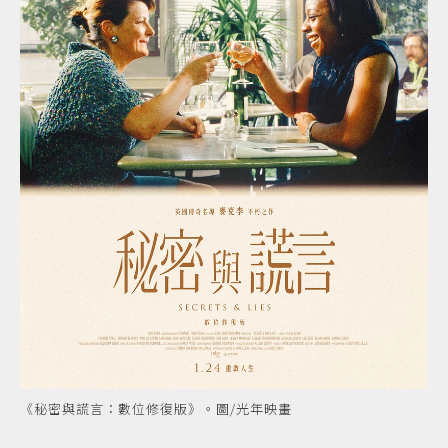
《秘密與謊言：數位修復版》。圖/光年映畫