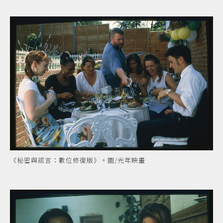
《秘密與謊言：數位修復版》。圖/光年映畫