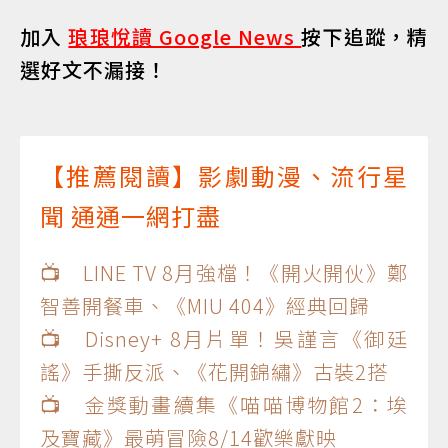
加入
琅琅悅讀 Google News
按下追蹤，精
選好文不漏接！
【推薦閱讀】影劇動漫、流行星
聞 通通一網打盡
📺 LINE TV 8月強檔！《開火開伙》鄭
智善開餐車、《MIU 404》經典回歸
📺 Disney+ 8月片單！吳謹言《御廷
謠》手撕反派、《花開錦繡》古裝2搭
📺 金獎動畫續集《喵喵博物館2：埃
及寶藏》最萌冒險8/14歡樂獻映