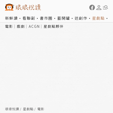
新鮮讀
看聯副
書市圈
藝開罐
迷創作
星劇點
電影
戲劇
ACGN
星劇點夥伴
琅琅悅讀
星劇點
電影