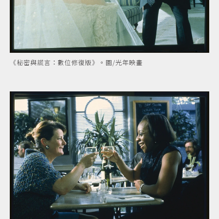
《秘密與謊言：數位修復版》。圖/光年映畫