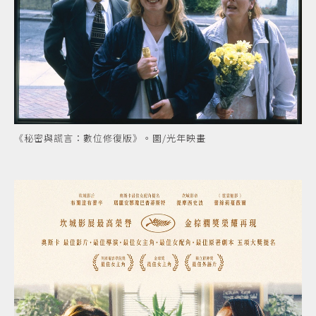
《秘密與謊言：數位修復版》。圖/光年映畫