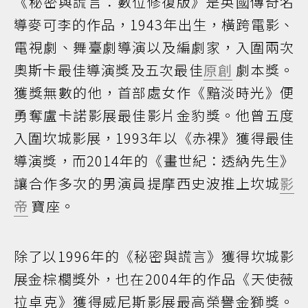
《秘密與謊言：數位修復版》是英國傳奇名
導麥可李的作品，1943年出生，橫跨電影、
電視劇、舞臺劇導演以及編劇家，入圍兩次
奧斯卡最佳導演獎及五次最佳
原創
劇本獎。
獲獎無數的他，首部處女作《黯淡時光》便
勇奪盧卡諾影展最佳影片金豹獎。他曾五度
入圍坎城影展，1993年以《赤裸》獲得最佳
導演獎，而2014年的《畫世紀：透納先生》
讓合作多次的男演員提摩西史波推上坎城
影
帝
寶座。
除了以1996年的《秘密與謊言》獲得坎城影
展金棕櫚獎外，也在2004年的作品《天使薇
拉卓克》獲得威尼斯影展最高榮譽金獅獎。