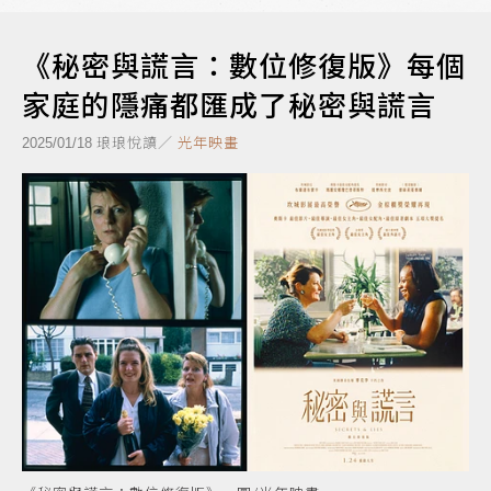
《秘密與謊言：數位修復版》每個
家庭的隱痛都匯成了秘密與謊言
琅琅悅讀／
光年映畫
2025/01/18