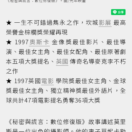
《秘密與謊言：數位修復版》。圖/光年映畫
★ 一生不可錯過雋永之作，坎城
影展
最高
榮譽金棕櫚獎榮耀再現
★ 1997
奧斯卡
金像獎最佳影片、最佳導
演、最佳女主角、最佳女配角、最佳原著劇
本五項大獎提名、
英國
傳奇名導麥克李不朽
之作
★ 1997英國
電影
學院獎最佳女主角、金球
獎最佳女主角、獨立精神獎最佳外語片，全
球共計47項電影提名勇奪36項大獎
《秘密與謊言：數位修復版》故事講述莫里
斯是一位出色的攝影師。他的妻子莫妮卡勸