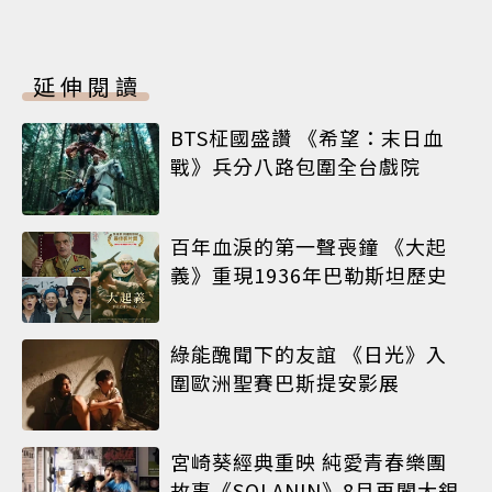
延伸閱讀
BTS柾國盛讚 《希望：末日血
戰》兵分八路包圍全台戲院
百年血淚的第一聲喪鐘 《大起
義》重現1936年巴勒斯坦歷史
綠能醜聞下的友誼 《日光》入
圍歐洲聖賽巴斯提安影展
宮崎葵經典重映 純愛青春樂團
故事《SOLANIN》8月再闖大銀