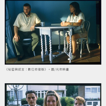
《秘密與謊言：數位修復版》。圖/光年映畫