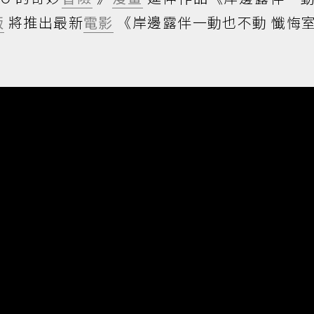
版
將推出最新
電影
《岸邊露伴一動也不動 懺悔