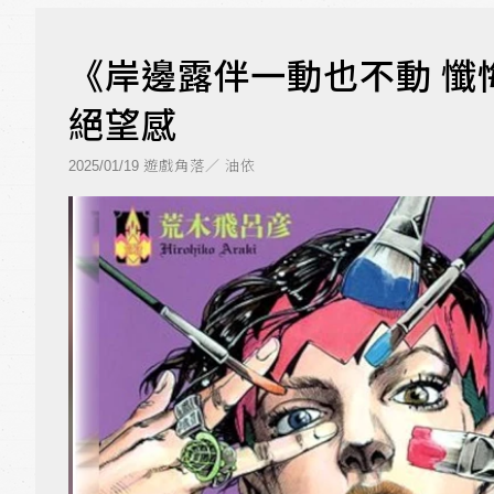
《岸邊露伴一動也不動 懺
絕望感
遊戲角落／ 油依
2025/01/19