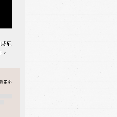
利威尼
件。