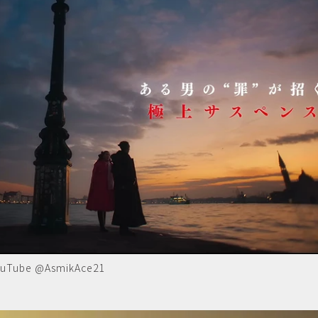
e @AsmikAce21