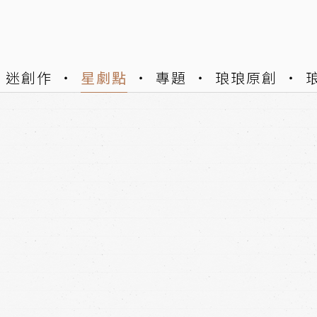
迷創作
星劇點
專題
琅琅原創