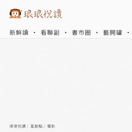
新鮮讀
看聯副
書市圈
藝開罐
琅琅悅讀
星劇點
電影