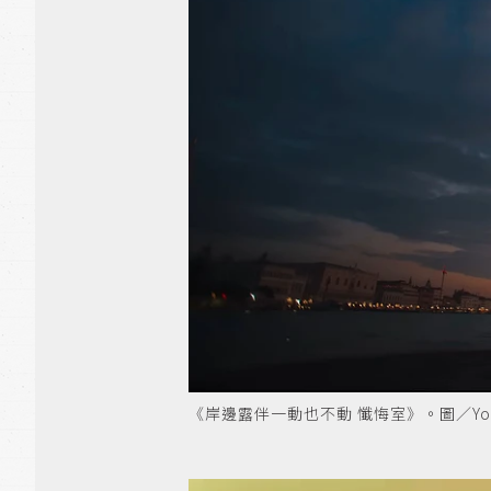
《岸邊露伴一動也不動 懺悔室》。圖／YouTub