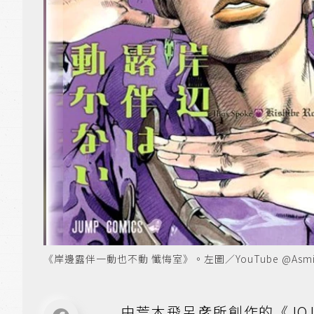
《岸邊露伴一動也不動 懺悔室》。左圖／YouTube @AsmikA
由荒木飛呂彦所創作的《JOJ