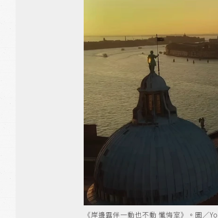
《岸邊露伴一動也不動 懺悔室》。圖／YouTub