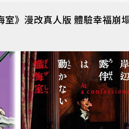
悔室》漫改真人版 體驗幸福崩