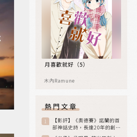
月喜歡就好（5）
木內Ramune
熱門文章
【影評】《奧德賽》諾蘭的首
部神話史詩，長達20年的創傷
與贖罪之旅