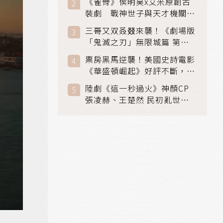
《雀骨》侯明昊x艾米原創古
裝劇 戰神世子與天才機關師
聯手攻克身世之謎
三哥又双叒叕來襲！《劇場版
「鬼滅之刃」無限城篇 第一
章》 七月首登串流平台
票房黑馬逆襲！美國史詩電影
《華盛頓崛起》好評不斷，輾
壓《玩具總動員5》、《超少
陸劇《這一秒過火》神顏CP
女》
張凌赫、王楚然 民初亂世、
家仇國難也要大談禁忌叔嫂戀