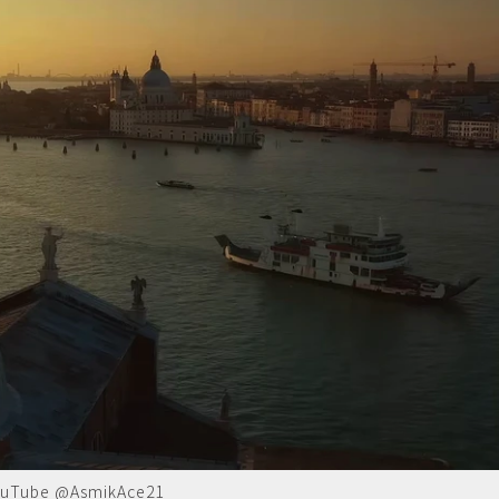
e @AsmikAce21