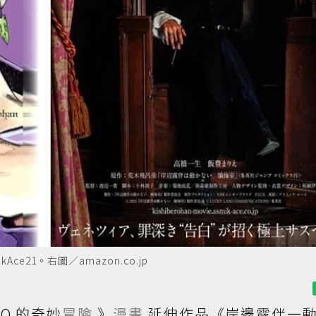
ce21。右圖／amazon.co.jp
O 的奇妙
冒險
》
漫畫
延伸作品《岸邊露伴一