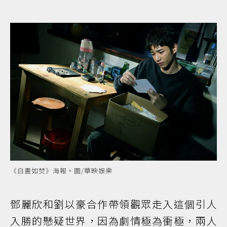
《白晝如焚》海報。圖/華映娛樂
鄧麗欣和劉以豪合作帶領觀眾走入這個引人
入勝的懸疑世界，因為劇情極為衝極，兩人