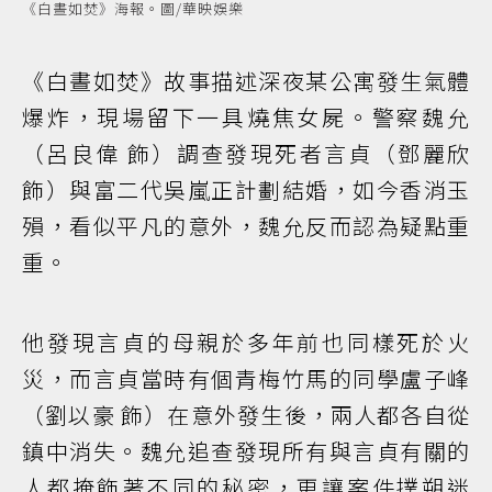
《白晝如焚》海報。圖/華映娛樂
《白晝如焚》故事描述深夜某公寓發生氣體
爆炸，現場留下一具燒焦女屍。警察魏允
（呂良偉 飾）調查發現死者言貞（鄧麗欣
飾）與富二代吳嵐正計劃結婚，如今香消玉
殞，看似平凡的意外，魏允反而認為疑點重
重。
他發現言貞的母親於多年前也同樣死於火
災，而言貞當時有個青梅竹馬的同學盧子峰
（劉以豪 飾）在意外發生後，兩人都各自從
鎮中消失。魏允追查發現所有與言貞有關的
人都掩飾著不同的秘密，更讓案件撲朔迷