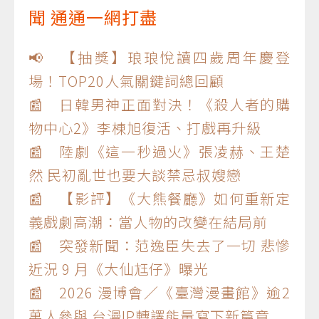
聞 通通一網打盡
📢 【抽獎】琅琅悅讀四歲周年慶登
場！TOP20人氣關鍵詞總回顧
📰 日韓男神正面對決！《殺人者的購
物中心2》李棟旭復活、打戲再升級
📰 陸劇《這一秒過火》張凌赫、王楚
然 民初亂世也要大談禁忌叔嫂戀
📰 【影評】《大熊餐廳》如何重新定
義戲劇高潮：當人物的改變在結局前
📰 突發新聞：范逸臣失去了一切 悲慘
近況 9 月《大仙尪仔》曝光
📰 2026 漫博會／《臺灣漫畫館》逾2
萬人參與 台漫IP轉譯能量寫下新篇章