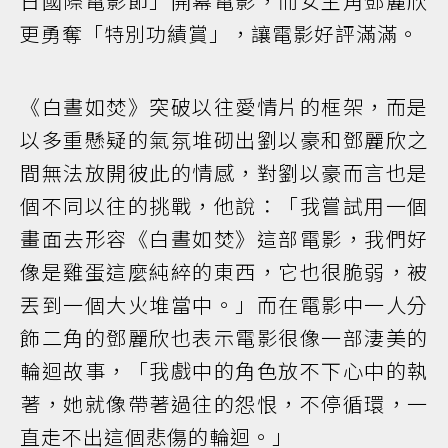
日國際電影節」開幕電影，而女主角鄧麗欣
更勇奪「特別功績賞」，讓電影好評滿滿。
《白晝如焚》突破以往愛情片的框架，而是
以多重懸疑的氣氛堆砌出劉以豪和鄧麗欣之
間無法放開彼此的情感，對劉以豪而言也是
個不同以往的挑戰，他說：「我嘗試用一個
畫面去形容《白晝如焚》這部電影，我們好
像是雞蛋這麼純綷的東西，它也很脆弱，被
丟到一個大火堆當中。」而在電影中一人分
飾二角的鄧麗欣也表示電影很像一部淒美的
輪迴故事，「我戲中的角色放不下心中的執
著，她就像帶著過往的怨恨，不停循環，一
直走不出這個悲傷的輪迴。」