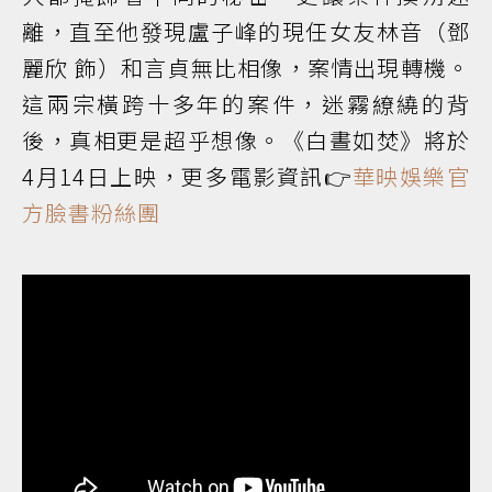
離，直至他發現盧子峰的現任女友林音（鄧
麗欣 飾）和言貞無比相像，案情出現轉機。
這兩宗橫跨十多年的案件，迷霧繚繞的背
後，真相更是超乎想像。《白晝如焚》將於
4月14日上映，更多電影資訊👉
華映娛樂官
方臉書粉絲團