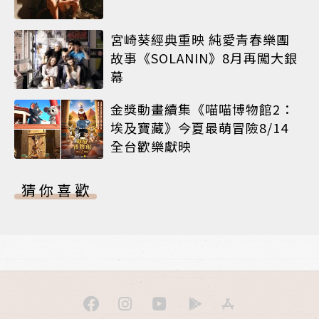
宮崎葵經典重映 純愛青春樂團
故事《SOLANIN》8月再闖大銀
幕
金獎動畫續集《喵喵博物館2：
埃及寶藏》今夏最萌冒險8/14
全台歡樂獻映
猜你喜歡