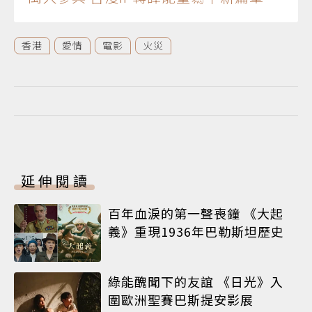
香港
愛情
電影
火災
延伸閱讀
百年血淚的第一聲喪鐘 《大起
義》重現1936年巴勒斯坦歷史
綠能醜聞下的友誼 《日光》入
圍歐洲聖賽巴斯提安影展