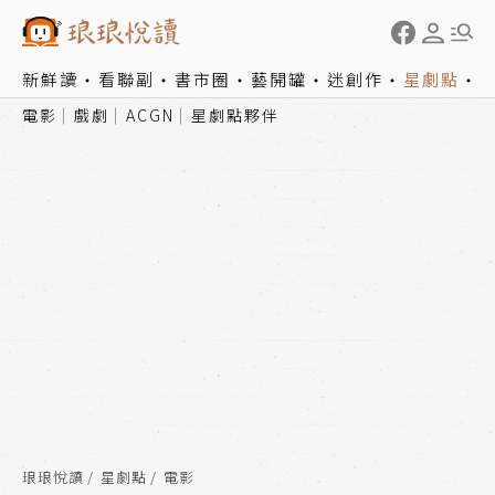
新鮮讀
看聯副
書市圈
藝開罐
迷創作
星劇點
電影
戲劇
ACGN
星劇點夥伴
琅琅悅讀
星劇點
電影