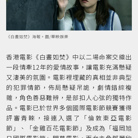
《白晝如焚》海報。圖/華映娛樂
香港電影《白晝如焚》中以二場命案交織出
一段情牽12年的愛情故事，讓電影充滿懸疑
又淒美的氛圍。電影裡埋藏的真相並非典型
的犯罪情節，佈局懸疑吊詭，劇情錯綜複
雜，角色善惡難辨，是部扣人心弦的獨特作
品。電影已於世界多個國際電影節競賽獲得
評審青睞，接連入選了「倫敦東亞電影
節」、「金雞百花電影節」及成為「福岡旭