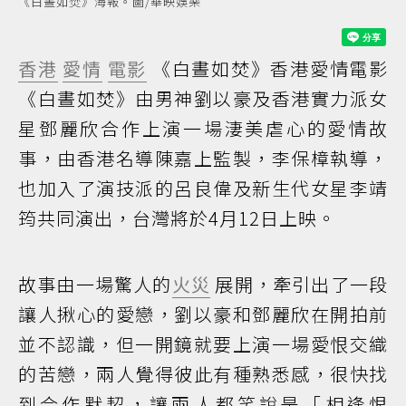
《白晝如焚》海報。圖/華映娛樂
香港
愛情
電影
《白晝如焚》香港愛情電影
《白晝如焚》由男神劉以豪及香港實力派女
星鄧麗欣合作上演一場淒美虐心的愛情故
事，由香港名導陳嘉上監製，李保樟執導，
也加入了演技派的呂良偉及新生代女星李靖
筠共同演出，台灣將於4月12日上映。
故事由一場驚人的
火災
展開，牽引出了一段
讓人揪心的愛戀，劉以豪和鄧麗欣在開拍前
並不認識，但一開鏡就要上演一場愛恨交織
的苦戀，兩人覺得彼此有種熟悉感，很快找
到合作默契，讓兩人都笑說是「相逢恨