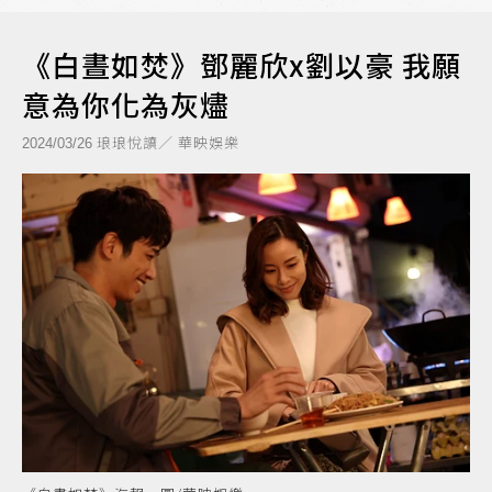
《白晝如焚》鄧麗欣x劉以豪 我願
意為你化為灰燼
琅琅悅讀／ 華映娛樂
2024/03/26