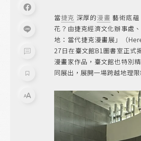
當
捷克
深厚的
漫畫
藝術底蘊
花？由捷克經濟文化辦事處
地：當代捷克漫畫展」（Here and
27日在臺文館B1圖書室正
漫畫家作品，臺文館也特別
同展出，展開一場跨越地理限