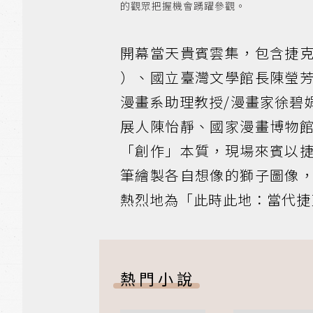
的觀眾把握機會踴躍參觀。
開幕當天貴賓雲集，包含捷克中心臺北
）、國立臺灣文學館長陳瑩
漫畫系助理教授/漫畫家徐碧
展人陳怡靜、國家漫畫博物
「創作」本質，現場來賓以
筆繪製各自想像的獅子圖像
熱烈地為「此時此地：當代捷
熱門小說