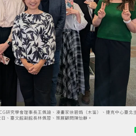
CG研究學會理事長王佩廸、漫畫家徐碧娟（木笛）、捷克中心臺北
收日、臺文館副館長林佩蓉、策展顧問陳怡靜。