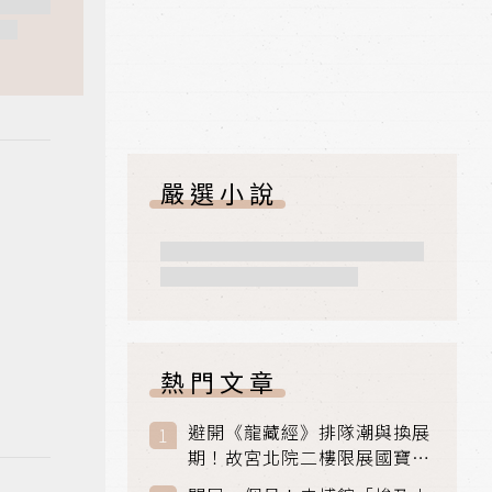
嚴選小說
熱門文章
避開《龍藏經》排隊潮與換展
期！故宮北院二樓限展國寶
〈元世祖出獵圖〉、乾隆最愛