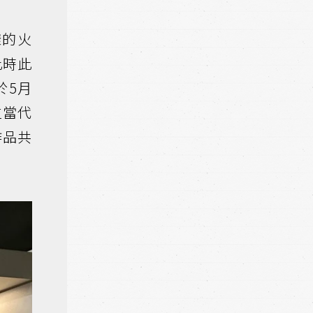
樣的火
此時此
，於5月
位當代
作品共