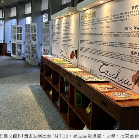
於臺文館B1圖書室展出至7月31日，歡迎喜愛漫畫、文學、捷克藝