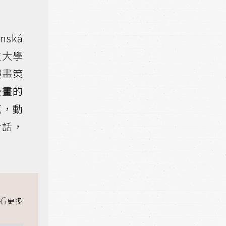
ská
技大學
漫畫策
漫畫的
感，動
對話，