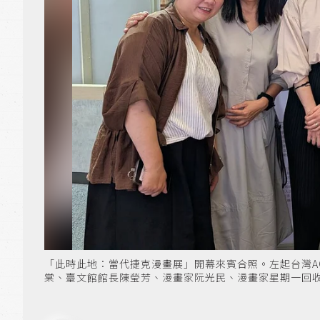
「此時此地：當代捷克漫畫展」開幕來賓合照。左起台灣A
棠、臺文館館長陳瑩芳、漫畫家阮光民、漫畫家星期一回