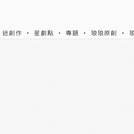
迷創作
星劇點
專題
琅琅原創