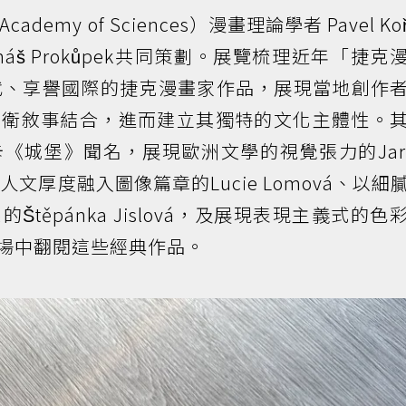
emy of Sciences）漫畫理論學者 Pavel Koř
š Prokůpek共同策劃。展覽梳理近年「捷克
代、享譽國際的捷克漫畫家作品，展現當地創作
前衛敘事結合，進而建立其獨特的文化主體性。
《城堡》聞名，展現歐洲文學的視覺張力的Jaro
文厚度融入圖像篇章的Lucie Lomová、以細
těpánka Jislová，及展現表現主義式的色
可於展場中翻閱這些經典作品。