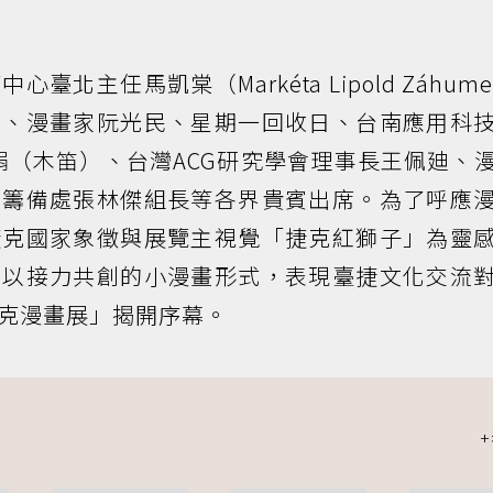
主任馬凱棠（Markéta Lipold Záhumen
芳、漫畫家阮光民、星期一回收日、台南應用科
娟（木笛）、台灣ACG研究學會理事長王佩廸、
館籌備處張林傑組長等各界貴賓出席。為了呼應
捷克國家象徵與展覽主視覺「捷克紅獅子」為靈
，以接力共創的小漫畫形式，表現臺捷文化交流
克漫畫展」揭開序幕。