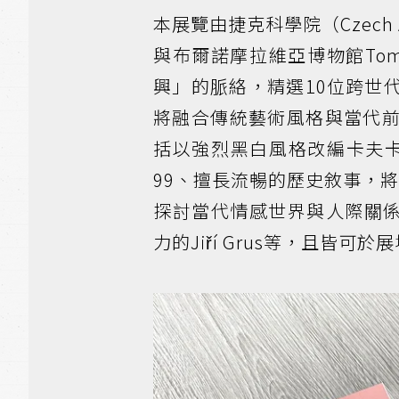
本展覽由捷克科學院（Czech Acad
與布爾諾摩拉維亞博物館Tomá
興」的脈絡，精選10位跨世
將融合傳統藝術風格與當代
括以強烈黑白風格改編卡夫卡
99、擅長流暢的歷史敘事，將人
探討當代情感世界與人際關係的Š
力的Jiří Grus等，且皆