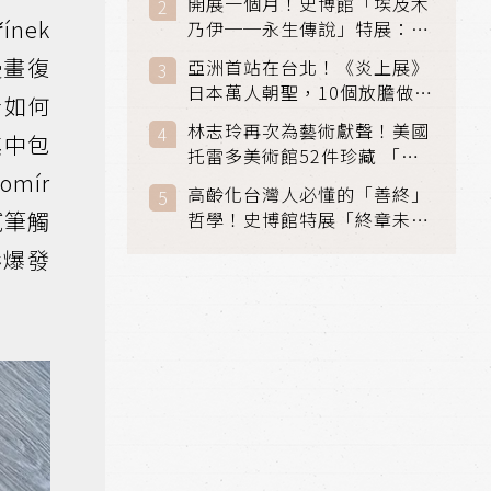
開展一個月！史博館「埃及木
「滑冰賽」更精采
ínek
乃伊──永生傳說」特展：看
見物件構築的永生風景
漫畫復
亞洲首站在台北！《炎上展》
日本萬人朝聖，10個放膽做自
者如何
己場景與台灣獨家展品同步亮
林志玲再次為藝術獻聲！美國
其中包
相
托雷多美術館52件珍藏 「古
mír
典光影大師：林布蘭到哥雅」
高齡化台灣人必懂的「善終」
在富邦美術館隆重開展
膩筆觸
哲學！史博館特展「終章未
完」超越生死的文化觀想
彩爆發