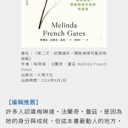
書名：《第二天：放開過去，開啟無限可能的新
起點》
作者：梅琳達．法蘭奇．蓋茲 Melinda French
Gates
出版社：大塊文化
出版時間：2026年5月1日
【編輯推薦】
許多人認識梅琳達・法蘭奇・蓋茲，是因為
她的身分與成就，但這本書最動人的地方，