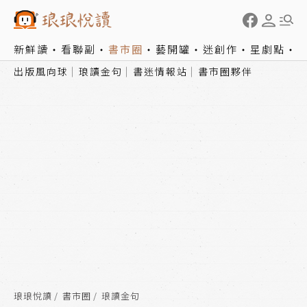
新鮮讀
看聯副
書市圈
藝開罐
迷創作
星劇點
出版風向球
琅讀金句
書迷情報站
書市圈夥伴
琅琅悅讀
書市圈
琅讀金句