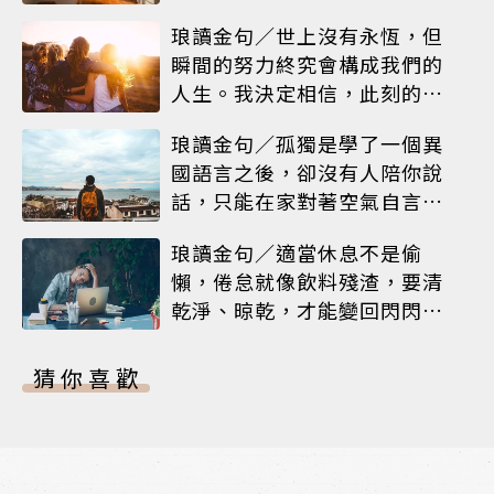
琅讀金句／世上沒有永恆，但
瞬間的努力終究會構成我們的
人生。我決定相信，此刻的閃
耀就是人生
琅讀金句／孤獨是學了一個異
國語言之後，卻沒有人陪你說
話，只能在家對著空氣自言自
語
琅讀金句／適當休息不是偷
懶，倦怠就像飲料殘渣，要清
乾淨、晾乾，才能變回閃閃發
亮的杯子
猜你喜歡