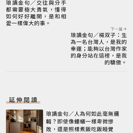
琅讀金句／交往與分手
都需要極大勇氣，懂得
如何好好離開，是和相
愛一樣偉大的事。
下一篇
琅讀金句／楊双子：生
為一名台灣人，是我的
幸運；能夠以台灣作家
的身分站在這裡，是我
的驕傲。
延伸閱讀
琅讀金句／人為何如此毫無邏
輯？即使像螻蟻一樣卑微慘
敗，還是照樣煮飯吃飯睡覺