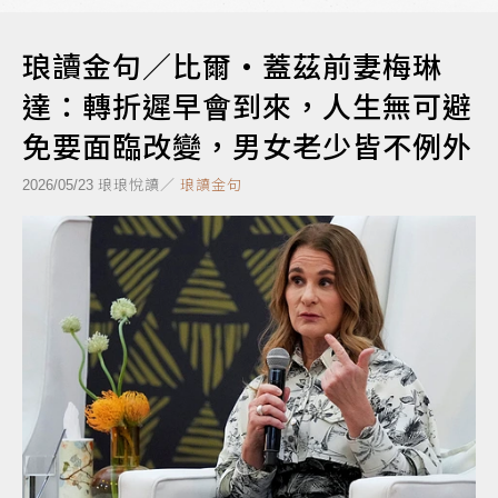
琅讀金句／比爾‧蓋茲前妻梅琳
達：轉折遲早會到來，人生無可避
免要面臨改變，男女老少皆不例外
琅琅悅讀／
琅讀金句
2026/05/23