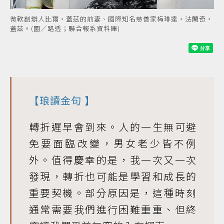
微軟創辦人比爾‧蓋茲的前妻、國際知名慈善家梅琳達‧法蘭奇‧
蓋茲。(圖／路透；聯合報系資料庫)
【
琅讀金句
】
轉折遲早會到來。人的一生無可避
免要面臨改變，男女老少皆不例
外。值得慶幸的是，我一次又一次
發現，轉折也可能是學習和成長的
重要契機。部分原因是，這種時刻
通常需要我們進行困難重重、但終