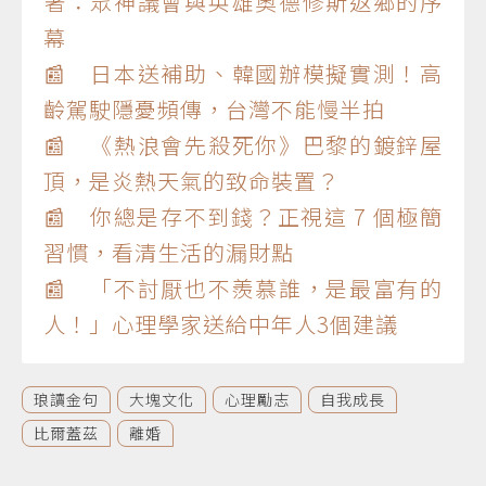
著：眾神議會與英雄奧德修斯返鄉的序
幕
📰 日本送補助、韓國辦模擬實測！高
齡駕駛隱憂頻傳，台灣不能慢半拍
📰 《熱浪會先殺死你》巴黎的鍍鋅屋
頂，是炎熱天氣的致命裝置？
📰 你總是存不到錢？正視這 7 個極簡
習慣，看清生活的漏財點
📰 「不討厭也不羨慕誰，是最富有的
人！」心理學家送給中年人3個建議
琅讀金句
大塊文化
心理勵志
自我成長
比爾蓋茲
離婚