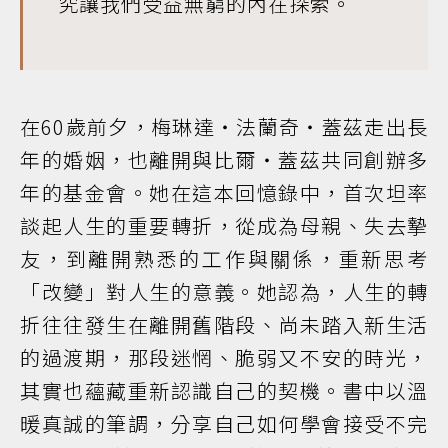
究讓我們受益無窮的內在探索。
在60歲前夕，梅琳達・法蘭奇・蓋茲走出長
年的婚姻，也離開與比爾・蓋茲共同創辦多
年的基金會。她在這本回憶錄中，首次坦率
談起人生的重要轉折，從成為母親、失去摯
友，到離開熟悉的工作與關係，重新思考
「改變」對人生的意義。她認為，人生的轉
折往往發生在離開舊階段、尚未踏入新生活
的過渡期，那段迷惘、脆弱又不安的時光，
其實也蘊藏重新認識自己的契機。書中以溫
暖真誠的筆調，分享自己如何學會接受不完