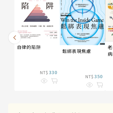
自律的陷阱
老
鬆綁表現焦慮
病
330
NT$
350
NT$