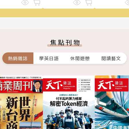
焦點刊物
熱銷雜誌
學英日語
休閒遊憩
閱讀藝文