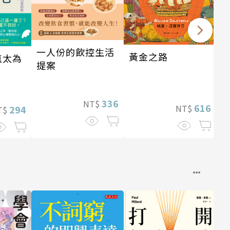
一人份的飲控生活
黃金之路
直太為
提案
336
NT$
616
NT$
294
T$
銷