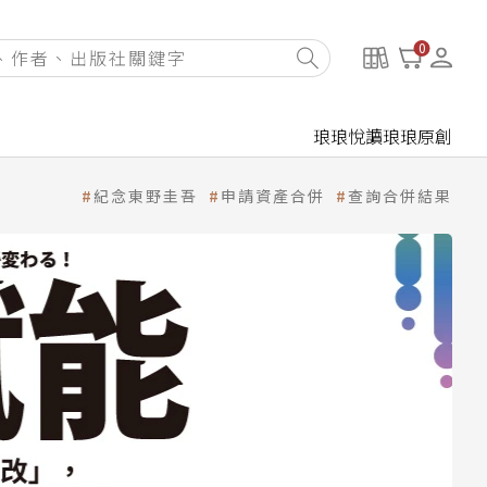
0
琅琅悅讀
琅琅原創
紀念東野圭吾
申請資產合併
查詢合併結果