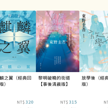
麟之翼（經典回
黎明破曉的街道
放學後（經
版）
【事後清晨版】
版）
320
315
NT$
NT$
N