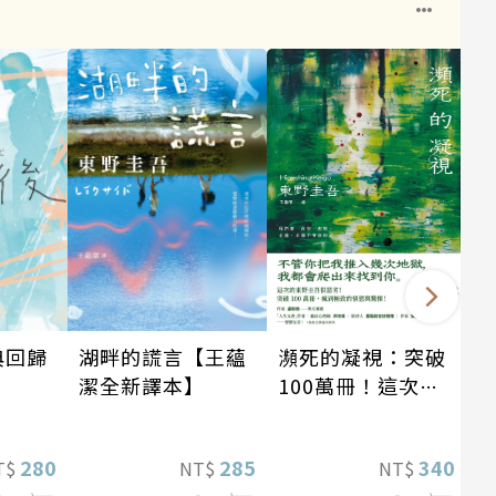
瀕死的凝視：突破
湖畔的謊言【王蘊
典回歸
100萬冊！這次的
潔全新譯本】
東野圭吾很惡劣！
瘋到極致的情慾與
340
285
280
NT$
NT$
T$
驚悚！