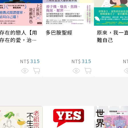
存在的戀人【用
多巴胺聖經
原來，我一
存在的愛，治癒
難自己
在的孤獨】
315
315
NT$
NT$
N