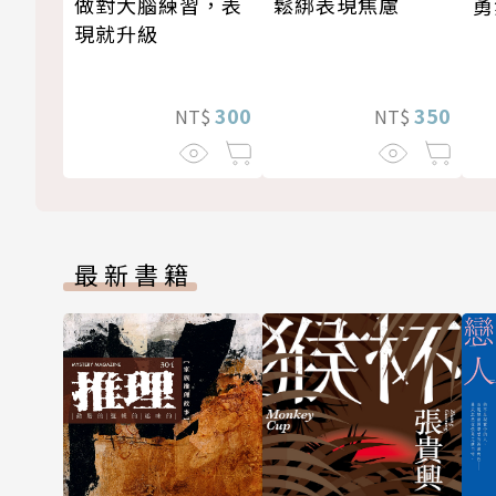
做對大腦練習，表
鬆綁表現焦慮
勇
現就升級
300
350
NT$
NT$
最新書籍