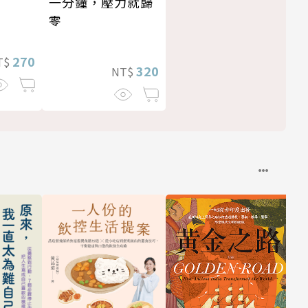
一分鐘，壓力就歸
零
270
T$
320
NT$