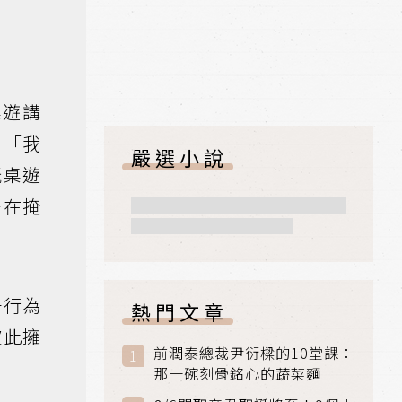
庭桌遊講
：「我
嚴選小說
玩桌遊
是在掩
子行為
熱門文章
彼此擁
前潤泰總裁尹衍樑的10堂課：
那一碗刻骨銘心的蔬菜麵