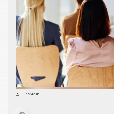
圖／unsplash