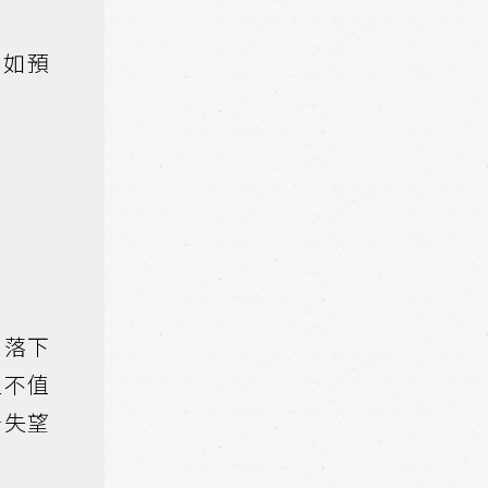
不如預
」落下
值不值
母失望