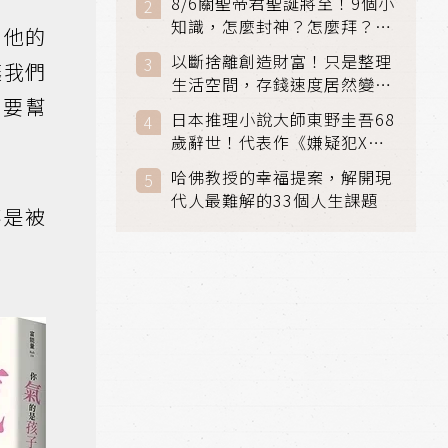
8/6關聖帝君聖誕將至！9個小
知識，怎麼封神？怎麼拜？該
」他的
拜哪個關帝？
以斷捨離創造財富！只是整理
讓我們
生活空間，存錢速度居然變快
需要幫
了
日本推理小說大師東野圭吾68
歲辭世！代表作《嫌疑犯X的
獻身》《解憂雜貨店》獲獎無
哈佛教授的幸福提案，解開現
數
代人最難解的33個人生課題
不是被