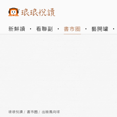
新鮮讀
看聯副
書市圈
藝開罐
琅琅悅讀
書市圈
出版風向球