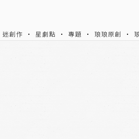
迷創作
星劇點
專題
琅琅原創