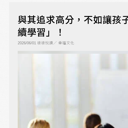
與其追求高分，不如讓孩
續學習」！
琅琅悅讀／ 幸福文化
2026/06/01