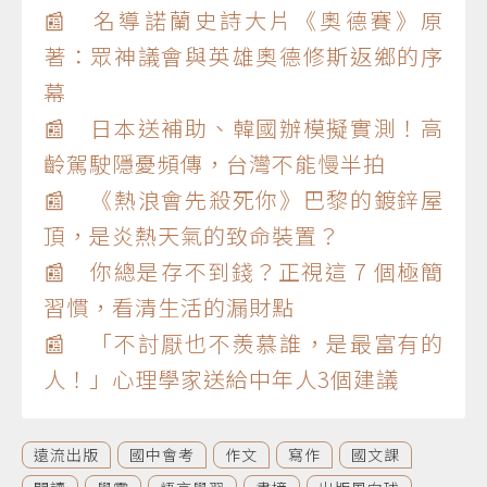
📰 名導諾蘭史詩大片《奧德賽》原
著：眾神議會與英雄奧德修斯返鄉的序
幕
📰 日本送補助、韓國辦模擬實測！高
齡駕駛隱憂頻傳，台灣不能慢半拍
📰 《熱浪會先殺死你》巴黎的鍍鋅屋
頂，是炎熱天氣的致命裝置？
📰 你總是存不到錢？正視這 7 個極簡
習慣，看清生活的漏財點
📰 「不討厭也不羨慕誰，是最富有的
人！」心理學家送給中年人3個建議
遠流出版
國中會考
作文
寫作
國文課