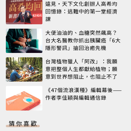
遠見‧天下文化創辦人高希均
回憶錄：逃難中的第一堂經濟
課
大便油油的、血糖突然飆高？
台大名醫教你抓出胰臟癌「6大
隱形警訊」搶回治癒先機
台灣植物獵人「阿改」：我願
意把整個人生都獻給植物；願
意到世界想阻止，也阻止不了
《47個流浪漢種》編輯幕後——
作者李佳穎與編輯通信錄
猜你喜歡