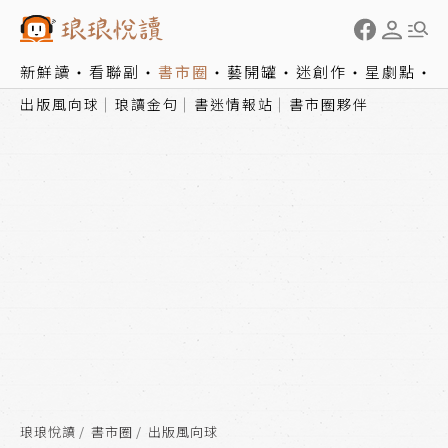
新鮮讀
看聯副
書市圈
藝開罐
迷創作
星劇點
出版風向球
琅讀金句
書迷情報站
書市圈夥伴
琅琅悅讀
書市圈
出版風向球