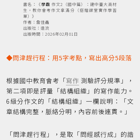
書名：《
學霸
作文2（國中篇）：建中臺大高材
生，教你會考作文拿滿分（搭贈課堂實作學習
單）》
作者：詹佳鑫
出版社：遠流
出版時間：2026年02月01日
◆問津趕行程：用5字考點，寫出高分5段落
根據國中教育會考「
寫作
測驗評分規準」，
第二項即是評量「結構組織」的寫作能力。
6級分作文的「結構組織」一欄說明：「文
章結構完整，脈絡分明，內容前後連貫。」
「問津趕行程」，是取「問經感行成」的諧