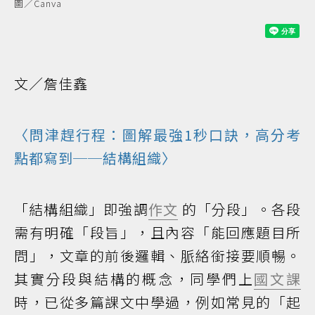
圖／Canva
文／詹佳鑫
〈問津趕行程：圖解最強1秒口訣，高分考
點都寫到──結構組織〉
「結構組織」即強調
作文
的「分段」。各段
需有明確「段旨」，且內容「能回應題目所
問」，文章的前後邏輯、脈絡銜接要順暢。
其實分段與結構的概念，同學們上
國文課
時，已從多篇課文中學過，例如常見的「起