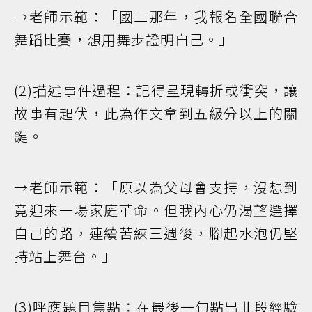
→老師示範：「國二那年，我報名全國聯合
舞蹈比賽，想用舞步證明自己。」
(2)描述事件過程：記得呈現轉折或衝突，讓
故事有起伏，此為作文拿到五級分以上的關
鍵。
→老師示範：「原以為父母會支持，沒想到
竟迎來一場家庭革命。但我內心仍渴望選擇
自己的路，連續苦練三週後，腳起水泡仍堅
持站上舞台。」
(3)呼應題目焦點：在最後一句點出此段經驗