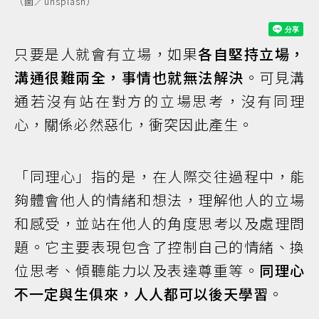
（圖／unsplash）
只要是人就會有立場，如果
各自堅持立場，
溝通很難兩全，事情也就無法解決
。可見溝
通若沒有站在對方的立場思考，沒有同理
心，關係必然惡化，衝突因此產生。
「同理心」指的是，在人際交往過程中，能
夠體會他人的情緒和想法，理解他人的立場
和感受，並站在他人的角度思考以及處理問
題。它主要表現包含了控制自己的情緒、換
位思考、傾聽能力以及表達尊重等。
同理心
不一定與生俱來，人人都可以後天學習
。