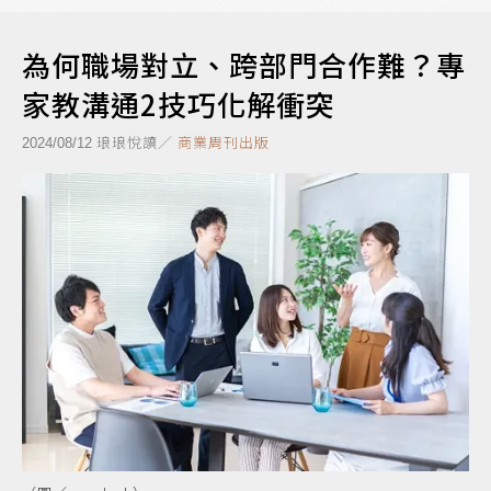
為何職場對立、跨部門合作難？專
家教溝通2技巧化解衝突
琅琅悅讀／
商業周刊出版
2024/08/12