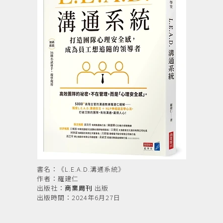
書名：《L.E.A.D.溝通系統》
作者：羅建仁
出版社：
商業周刊
出版
出版時間：2024年6月27日