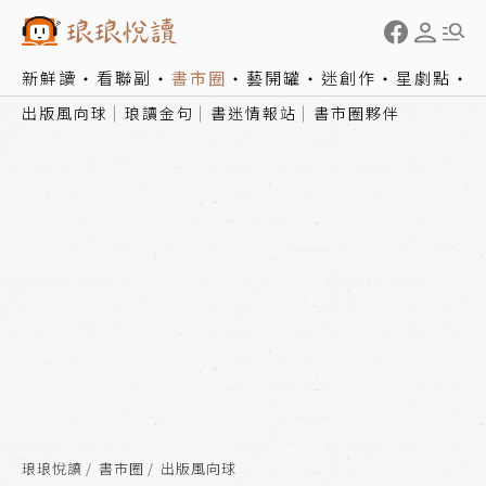
新鮮讀
看聯副
書市圈
藝開罐
迷創作
星劇點
出版風向球
琅讀金句
書迷情報站
書市圈夥伴
琅琅悅讀
書市圈
出版風向球