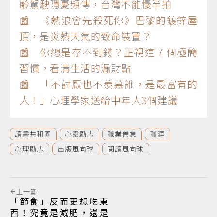
齡駕駛隱憂頻傳，台灣不能慢半拍
📰 《熱浪會先殺死你》巴黎的鍍鋅屋
頂，是炎熱天氣的致命裝置？
📰 你總是存不到錢？正視這 7 個極簡
習慣，看清生活的漏財點
📰 「不討厭也不羨慕誰，是最富有的
人！」心理學家送給中年人3個建議
讀書共和國
心靈勵志
職業倦怠
職涯
心理勵志
出版風向球
閱讀風向球
上一篇
「節食」反而更想吃東
西！究竟是減肥，還是