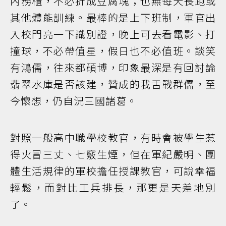
內務櫃，不必折成豆腐塊；也無每天長跑或
其他體能訓練。最棒的是上下班制，軍官出
入校門亮一下識別證，晚上可去看電影、打
撞球，不必帶值星，假日也不必值班。談笑
有鴻儒，往來都碩博，印象最深是有回討論
翡翠水庫是否該建，贊成的我舌戰群儒，至
今懷想，仍自況三國諸葛。
對照一般高中職學校教官，有時會被學生惹
得火冒三丈、七竅生煙，但在軍紀嚴明、團
體生活規律的軍校擔任授課教官，可說幸福
輕鬆，而對比工兵排長，那更是天差地別
了。