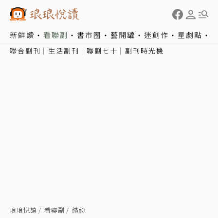
新鮮讀
看聯副
書市圈
藝開罐
迷創作
星劇點
聯合副刊
生活副刊
聯副七十
副刊時光機
琅琅悅讀
看聯副
繽紛