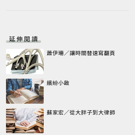
延伸閱讀
蕭伊珊／讓時間替速寫翻頁
繽紛小啟
蘇家宏／從大胖子到大律師