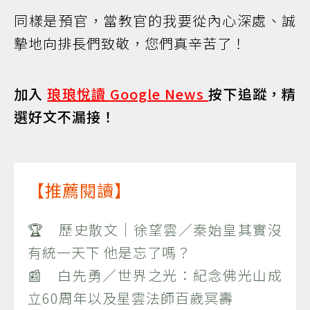
同樣是預官，當教官的我要從內心深處、誠
摯地向排長們致敬，您們真辛苦了！
加入
琅琅悅讀 Google News
按下追蹤，精
選好文不漏接！
【推薦閱讀】
🏆 歷史散文｜徐望雲／秦始皇其實沒
有統一天下 他是忘了嗎？
📰 白先勇／世界之光：紀念佛光山成
立60周年以及星雲法師百歲冥壽