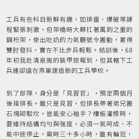
工兵有些科目新鮮有趣，如排雷、爆破等課
程緊張刺激，但架橋時大夥扛著萬鈞之重的
鋼桁架，使出吃奶的力氣聽號令搬動，累得
雙肘發抖，實在不比步兵輕鬆。結訓後，68
年初我赴清泉崗的裝甲旅報到，但其轄下工
兵連卻遠在燕巢建造新的工兵學校。
到了部隊，身分是「見習官」，預定兩個月
後接排長。雖只是見習，但排長帶著弟兄搬
石塊砌駁坎，豈能安心袖手？樓板灌漿時，
要維持結構均勻與強度，必須一氣呵成、不
能中途停止，需時三十多小時，雖有輪班，