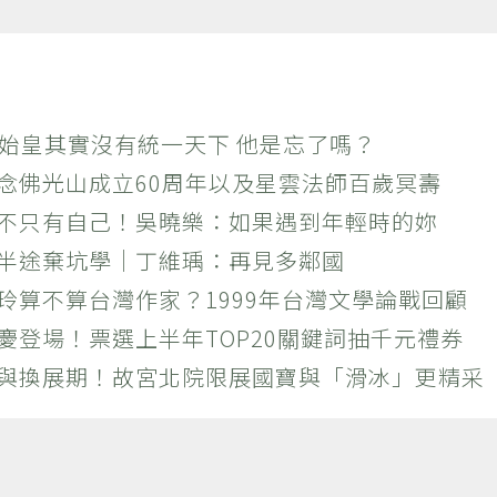
秦始皇其實沒有統一天下 他是忘了嗎？
紀念佛光山成立60周年以及星雲法師百歲冥壽
絕不只有自己！吳曉樂：如果遇到年輕時的妳
？半途棄坑學｜丁維瑀：再見多鄰國
玲算不算台灣作家？1999年台灣文學論戰回顧
慶登場！票選上半年TOP20關鍵詞抽千元禮券
潮與換展期！故宮北院限展國寶與「滑冰」更精采