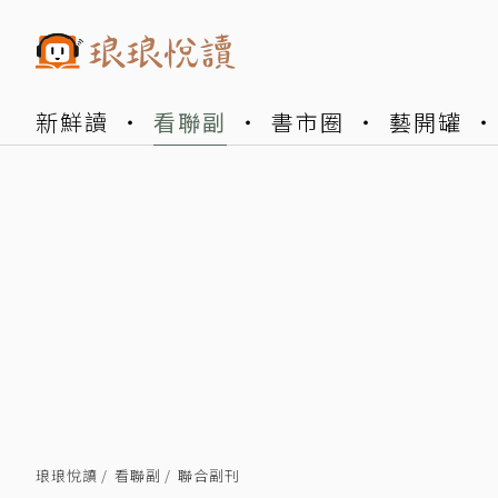
新鮮讀
看聯副
書市圈
藝開罐
琅琅悅讀
看聯副
聯合副刊