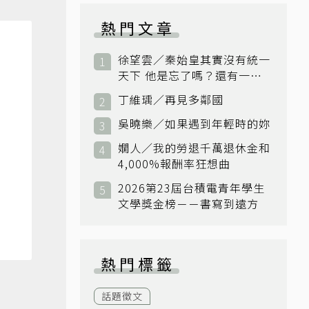
熱門文章
徐望雲／秦始皇其實沒有統一
天下 他是忘了嗎？還有一個
小國：衛國
丁維瑀／再見多鄰國
吳曉樂／如果遇到年輕時的妳
嫺人／我的勞退千萬退休金和
4,000%報酬率狂想曲
2026第23屆台積電青年學生
文學獎金榜－－書寫到遠方
熱門標籤
話題徵文