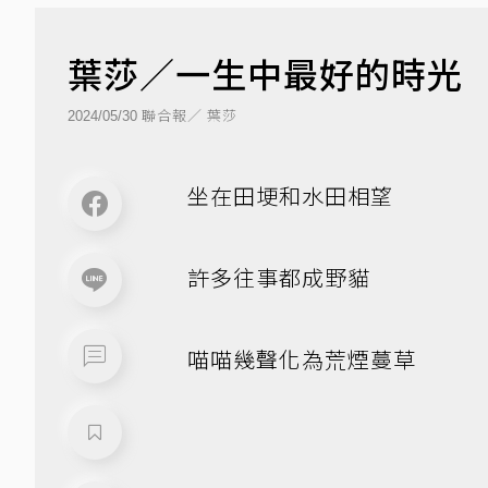
葉莎／一生中最好的時光
聯合報／ 葉莎
2024/05/30
坐在田埂和水田相望
許多往事都成野貓
喵喵幾聲化為荒煙蔓草