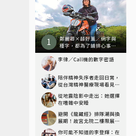
鄭麗卿×薛好薰／網字與
種字，都為了鋪排心事
（上）
李律／Call機的數字密語
陪伴精神失序者走回日常，
從台灣精神醫療現場看見復
元可能
從地震陰影中走出：她選擇
在嘈雜中安睡
避開《龍藏經》排隊潮與換
展期！故宮北院二樓限展國
寶〈元世祖出獵圖〉、乾隆
你可能不知道的李登輝：在
最愛「滑冰賽」更精采