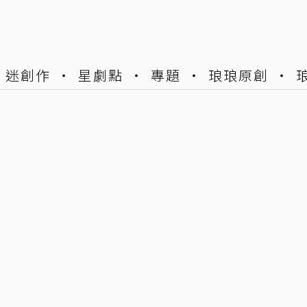
迷創作
星劇點
專題
琅琅原創