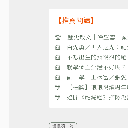
【推薦閱讀】
🏆 歷史散文｜徐望雲／
📰 白先勇／世界之光：
📰 不想出生的背後怨的
📰 就學個五分鐘不好嗎
📰 副刊學｜王柄富／張愛
🎊 【抽獎】琅琅悅讀周年
🎊 避開《龍藏經》排隊
慢慢讀，詩