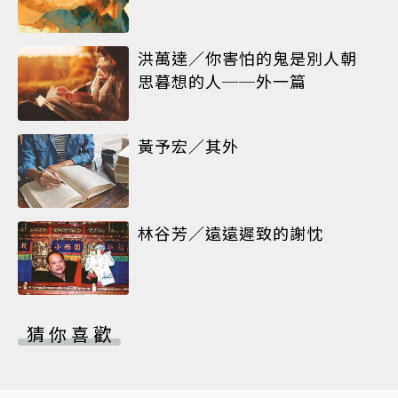
洪萬達／你害怕的鬼是別人朝
思暮想的人──外一篇
黃予宏／其外
林谷芳／遠遠遲致的謝忱
猜你喜歡