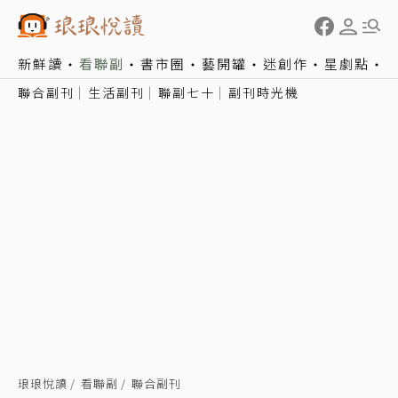
新鮮讀
看聯副
書市圈
藝開罐
迷創作
星劇點
聯合副刊
生活副刊
聯副七十
副刊時光機
琅琅悅讀
看聯副
聯合副刊