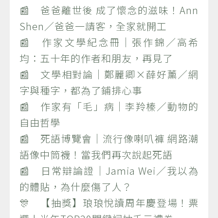
📰 爸爸離世後 成了懷念的滋味！Ann
Shen／爸爸一請客，全家就開工
📰 作家文學紀念冊｜張作錦／高希
均：五十年的作者和朋友，再見了
📰 文學相對論｜鄭麗卿×薛好薰／網
字與種字，都為了鋪排心事
📰 作家有「毛」病｜李羚榛／動物的
自由哲學
📰 死語博覽會｜流行像喇叭褲 網路潮
語像中筒襪！當我們再次說起死語
📰 日常辯論證｜Jamia Wei／我以為
的體貼，為什麼傷了人？
🎊 【抽獎】琅琅悅讀周年慶登場！票