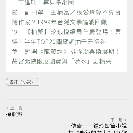
｜丁維瑀：再見多鄰國
📰 副刊學｜王柄富／張愛玲算不算台
灣作家？1999年台灣文學論戰回顧
🎊 【抽獎】琅琅悅讀周年慶登場！票
選上半年TOP20關鍵詞抽千元禮券
🎊 避開《龍藏經》排隊潮與換展期！
故宮北院限展國寶與「滑冰」更精采
書評〈小說〉
上一篇
探照燈
下一篇
傳奇——鍾玲短篇小說
集《修行的女人》(九歌