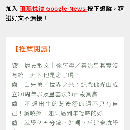
加入
琅琅悅讀 Google News
按下追蹤，精
選好文不漏接！
【推薦閱讀】
🏆 歷史散文｜徐望雲／秦始皇其實沒
有統一天下 他是忘了嗎？
📰 白先勇／世界之光：紀念佛光山成
立60周年以及星雲法師百歲冥壽
📰 不想出生的背後怨的絕不只有自
己！吳曉樂：如果遇到年輕時的妳
📰 就學個五分鐘不好嗎？半途棄坑學