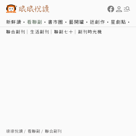
新鮮讀
看聯副
書市圈
藝開罐
迷創作
星劇點
聯合副刊
生活副刊
聯副七十
副刊時光機
琅琅悅讀
看聯副
聯合副刊