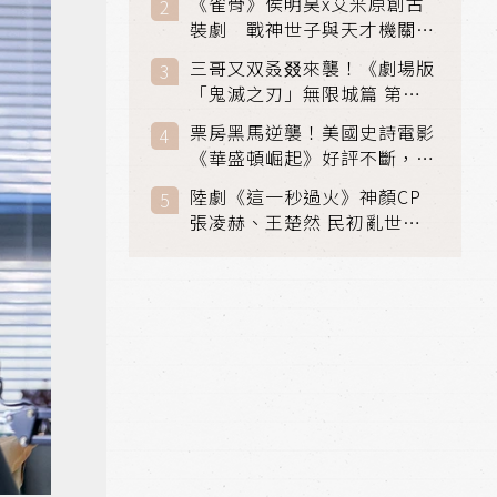
《雀骨》侯明昊x艾米原創古
裝劇 戰神世子與天才機關師
聯手攻克身世之謎
三哥又双叒叕來襲！《劇場版
「鬼滅之刃」無限城篇 第一
章》 七月首登串流平台
票房黑馬逆襲！美國史詩電影
《華盛頓崛起》好評不斷，輾
壓《玩具總動員5》、《超少
陸劇《這一秒過火》神顏CP
女》
張凌赫、王楚然 民初亂世、
家仇國難也要大談禁忌叔嫂戀