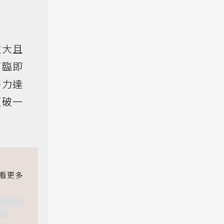
重大且
面臨即
努力達
偵破一