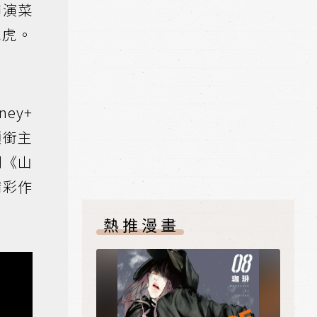
飾演菜
氣虎。
ey+
領銜主
劇《山
精彩作
。
熱推漫畫