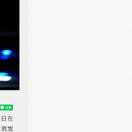
5日在
拯救岌