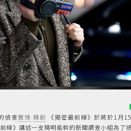
的偵查
驚悚
韓劇
《揭密最前線》於將於1月1
揭密最前線》講述一支精明能幹的新聞調查小組為了