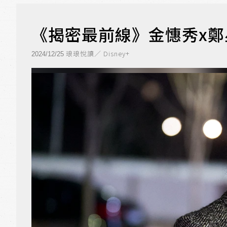
《揭密最前線》金憓秀x鄭
琅琅悅讀／ Disney+
2024/12/25