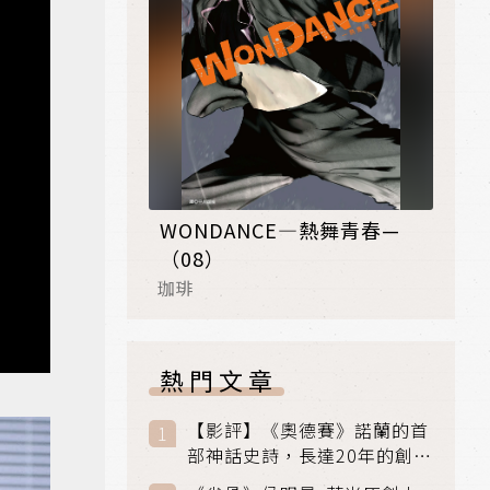
WONDANCE—熱舞青春—
（08）
珈琲
熱門文章
【影評】《奧德賽》諾蘭的首
部神話史詩，長達20年的創傷
與贖罪之旅