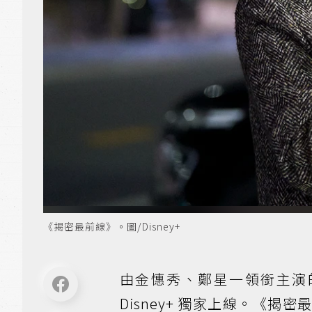
《揭密最前線》。圖/Disney+
由金憓秀、鄭星一領銜主演
Disney+ 獨家上線。《