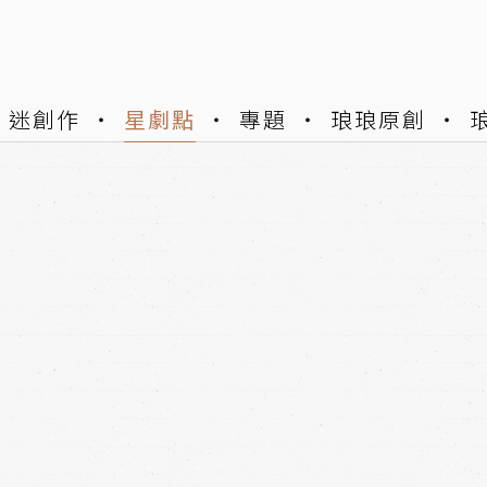
迷創作
星劇點
專題
琅琅原創