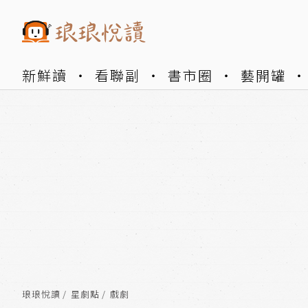
新鮮讀
看聯副
書市圈
藝開罐
琅琅悅讀
星劇點
戲劇