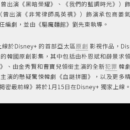
（曾出演《黑暗榮耀》、《我們的藍調時光》）
（曾出演《非常律師禹英禑》）飾演承包商姜
任編劇，並由《驅魔麵館》劉先東執導。
線於Disney+ 的首部亞太區
原創
影視作品，Disn
過的韓國原創影集，其中包括由朴恩斌和薛景求
徒》、由金秀賢和曹寶兒領銜主演的全新
犯罪
韓
久主演的懸疑驚悚韓劇《血謎拼圖》，以及更多
最前線》將於1月15日在Disney+ 獨家上線