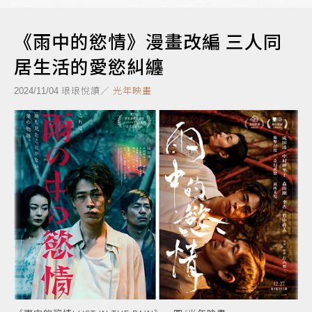
《雨中的慾情》漫畫改編 三人同
居生活的愛慾糾纏
琅琅悅讀／
光年映畫
2024/11/04