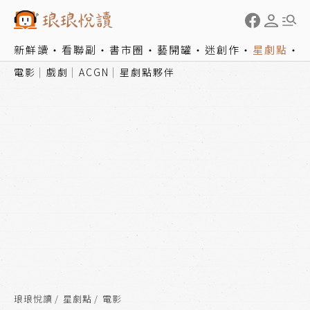
新鮮讀
看聯副
書市圈
藝開罐
迷創作
星劇點
電影
戲劇
ACGN
星劇點夥伴
琅琅悅讀
星劇點
電影