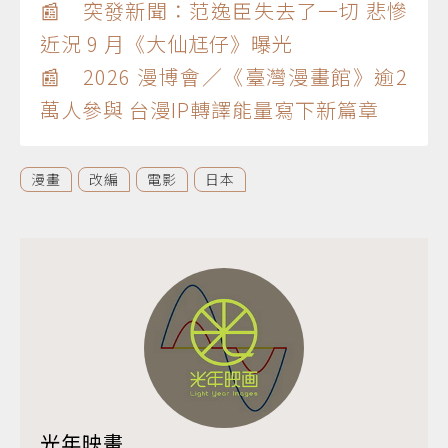
📰 突發新聞：范逸臣失去了一切 悲慘
近況 9 月《大仙尪仔》曝光
📰 2026 漫博會／《臺灣漫畫館》逾2
萬人參與 台漫IP轉譯能量寫下新篇章
漫畫
改編
電影
日本
光年映畫