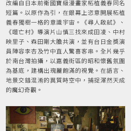
改編自日本前衛國寶級漫畫家柘植義春同名
短篇。以原作為引，在銀幕上恣意開展柘植
義春獨樹一格的意識宇宙。《尋人啟弒》、
《噬亡村》導演片山慎三找來成田凌、中村
映里子、森田剛大膽共演，並有台日金獎演
員陣容李杏及竹中直人驚喜客串。全片幾乎
於南台灣拍攝，以嘉義街區的昭和懷舊氛圍
為基底，建構出瑰麗飽滿的視覺。在語言、
地景交錯混淆的異質時空中，捕捉渾然天成
的魔幻奇觀。