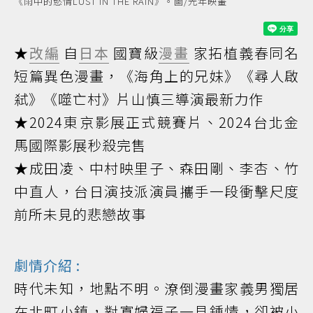
《雨中的慾情LUST IN THE RAIN》。圖/光年映畫
★
改編
自
日本
國寶級
漫畫
家拓植義春同名
短篇異色漫畫，《海角上的兄妹》《尋人啟
弒》《噬亡村》片山慎三導演最新力作
★2024東京影展正式競賽片、2024台北金
馬國際影展秒殺完售
★成田凌、中村映里子、森田剛、李杏、竹
中直人，台日演技派演員攜手一段衝擊尺度
前所未見的悲戀故事
劇情介紹 :
時代未知，地點不明。潦倒漫畫家義男獨居
在北町小鎮，對寡婦福子一見鍾情，卻被小