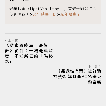
光年映畫（Light Year Images）喜歡電影就把它
做到極致。➤
光年映畫 FB
➤
光年映畫 YT
上一篇
《猛毒最終章：最後一
舞》影評：一場毫無深
度，不知所云的「偽終
點」
下一篇
《靠近維梅爾》社群助
推藝術 導覽員PO名畫吸
粉百萬