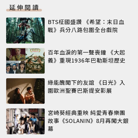
延伸閱讀
BTS柾國盛讚 《希望：末日血
戰》兵分八路包圍全台戲院
百年血淚的第一聲喪鐘 《大起
義》重現1936年巴勒斯坦歷史
綠能醜聞下的友誼 《日光》入
圍歐洲聖賽巴斯提安影展
宮崎葵經典重映 純愛青春樂團
故事《SOLANIN》8月再闖大銀
幕