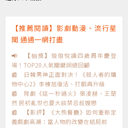
【推薦閱讀】影劇動漫、流行星
聞 通通一網打盡
📢 【抽獎】琅琅悅讀四歲周年慶登
場！TOP20人氣關鍵詞總回顧
📰 日韓男神正面對決！《殺人者的購
物中心2》李棟旭復活、打戲再升級
📰 陸劇《這一秒過火》張凌赫、王楚
然 民初亂世也要大談禁忌叔嫂戀
📰 【影評】《大熊餐廳》如何重新定
義戲劇高潮：當人物的改變在結局前