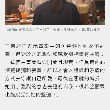
《老師的善意謊言》三吉彩花、奈緒、風間俊介 。圖/華映娛樂
三吉彩花表示電影中的角色個性雖然不討
喜，但對於她的想法和感受卻相當有共鳴：
「這個白富美看似開朗且現實，但其實內心
深藏孤獨和寂寞，所以才會以錯誤和矛盾的
方式去守護自己所愛，最後在關鍵的轉折，
她用了強烈的意志去證明自我，很希望觀眾
也能感受到她的堅強。」