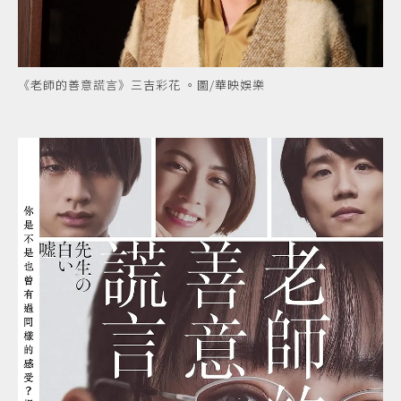
《老師的善意謊言》三吉彩花 。圖/華映娛樂