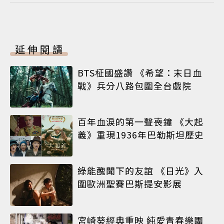
延伸閱讀
BTS柾國盛讚 《希望：末日血
戰》兵分八路包圍全台戲院
百年血淚的第一聲喪鐘 《大起
義》重現1936年巴勒斯坦歷史
綠能醜聞下的友誼 《日光》入
圍歐洲聖賽巴斯提安影展
宮崎葵經典重映 純愛青春樂團