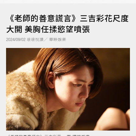
《老師的善意謊言》三吉彩花尺度
大開 美胸任揉慾望噴張
琅琅悅讀／ 華映娛樂
2024/09/02