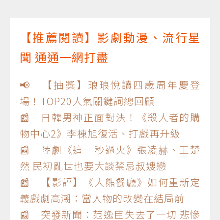
【推薦閱讀】影劇動漫、流行星
聞 通通一網打盡
📢 【抽獎】琅琅悅讀四歲周年慶登
場！TOP20人氣關鍵詞總回顧
📰 日韓男神正面對決！《殺人者的購
物中心2》李棟旭復活、打戲再升級
📰 陸劇《這一秒過火》張凌赫、王楚
然 民初亂世也要大談禁忌叔嫂戀
📰 【影評】《大熊餐廳》如何重新定
義戲劇高潮：當人物的改變在結局前
📰 突發新聞：范逸臣失去了一切 悲慘