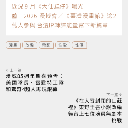
近況 9 月《大仙尪仔》曝光
📰 2026 漫博會／《臺灣漫畫館》逾2
萬人參與 台漫IP轉譯能量寫下新篇章
漫畫
改編
電影
性愛
性侵
上一篇
漫威85週年驚喜預告：
美國隊長、雷霆特工隊
和驚奇4超人再現銀幕
下一篇
《在大雪封閉的山莊
裡》東野圭吾小說改編
舞台上七位演員無劇本
挑戰