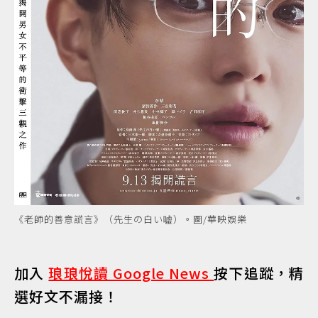
《老師的善意謊言》（先生の白い嘘）。圖/華映娛樂
加入
琅琅悅讀 Google News
按下追蹤，精
選好文不漏接！