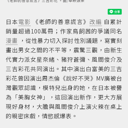
《老師的善意謊言》三吉彩花 。圖/華映娛樂
日本
電影
《老師的善意謊言》
改編
自累計
銷量超過100萬冊；作家鳥飼茜的爭議同名
漫畫
，從性暴力切入探討性別議題，寫實刻
畫出男女之間的不平等，震驚三觀，由新生
代實力派女星奈緒、豬狩蒼彌、風間俊介及
三吉彩花共同演出。其中演出白富美的三吉
彩花曾因演出周杰倫《說好不哭》MV廣被台
灣觀眾認識，模特兒出身的她，在日本被譽
為「美胸女神」，這回演出新作，更大方展
現好身材，大膽與風間俊介上演火辣在桌上
的親密床戲，情慾感爆表。