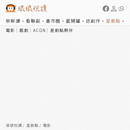
新鮮讀
看聯副
書市圈
藝開罐
迷創作
星劇點
電影
戲劇
ACGN
星劇點夥伴
琅琅悅讀
星劇點
電影