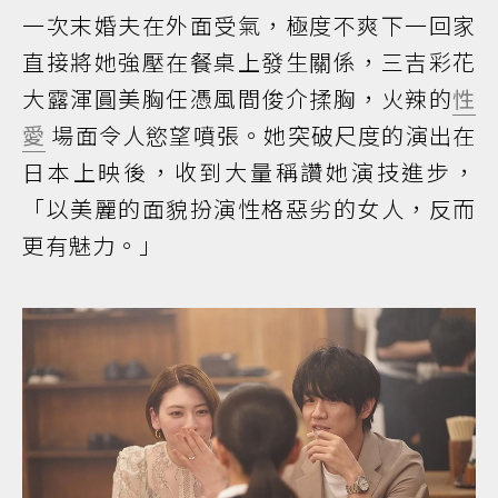
一次末婚夫在外面受氣，極度不爽下一回家
直接將她強壓在餐桌上發生關係，三吉彩花
大露渾圓美胸任憑風間俊介揉胸，火辣的
性
愛
場面令人慾望噴張。她突破尺度的演出在
日本上映後，收到大量稱讚她演技進步，
「以美麗的面貌扮演性格惡劣的女人，反而
更有魅力。」