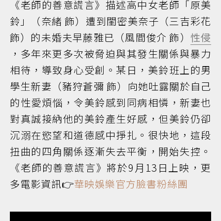
《老師的善意謊言》描述高中女老師「原美
鈴」（奈緒 飾）遭到閨密美奈子（三吉彩花
飾）的未婚夫早藤雅已（風間俊介 飾）
性侵
，多年來更多次被脅迫與其發生關係與暴力
相待，導致身心受創。某日，美鈴班上的男
學生新妻（豬狩蒼彌 飾）向她吐露關於自己
的性愛煩惱，令美鈴感到同病相憐，新妻也
對真誠接納他的美鈴產生好感，但美鈴仍卻
沉溺在慾望和道德感中掙扎。很快地，這段
扭曲的四角關係逐漸失去平衡，開始失控。
《老師的善意謊言》將於9月13日上映，更
多電影資訊👉
華映娛樂官方臉書粉絲團