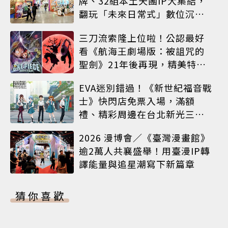
牌、32組本土天團IP大集結，
翻玩「未來日常式」數位沉浸
體驗
三刀流索隆上位啦！公認最好
看《航海王劇場版：被詛咒的
聖劍》21年後再現，精美特典
海報必收藏
EVA迷別錯過！《新世紀福音戰
士》快閃店免票入場，滿額
禮、精彩周邊在台北新光三越
A8限時登場
2026 漫博會／《臺灣漫畫館》
逾2萬人共襄盛舉！用臺漫IP轉
譯能量與追星潮寫下新篇章
猜你喜歡