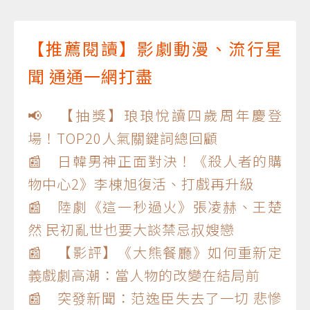
【推薦閱讀】影劇動漫、流行星
聞 通通一網打盡
📢 【抽獎】琅琅悅讀四歲周年慶登
場！TOP20人氣關鍵詞總回顧
📰 日韓男神正面對決！《殺人者的購
物中心2》李棟旭復活、打戲再升級
📰 陸劇《這一秒過火》張凌赫、王楚
然 民初亂世也要大談禁忌叔嫂戀
📰 【影評】《大熊餐廳》如何重新定
義戲劇高潮：當人物的改變在結局前
📰 突發新聞：范逸臣失去了一切 悲慘