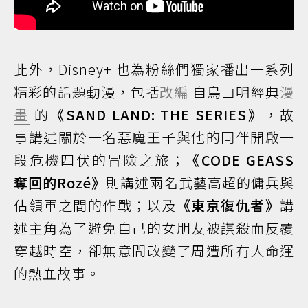
此外，Disney+ 也為粉絲們獨家播出一系列
精彩的話題動漫，包括
改編
自鳥山明經典
漫
畫
的
《SAND LAND: THE SERIES》
，故
事講述關於一名惡魔王子與他的同伴開啟一
段危機四伏的冒險之旅；
《CODE GEASS
奪回的Rozé》
則講述兩名武藝高超的傭兵與
佔領軍之間的作戰；以及
《東京復仇者》
講
述主角為了避免自己的女朋友被謀殺而反覆
穿越時空，卻無意間改變了周遭所有人命運
的熱血故事。