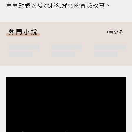
重重對戰以祓除邪惡咒靈的冒險故事。
熱門小說