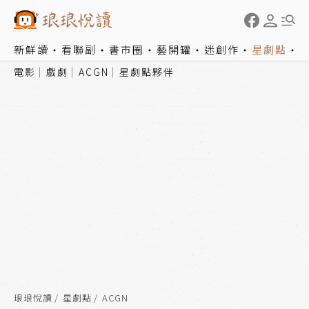
新鮮讀
看聯副
書市圈
藝開罐
迷創作
星劇點
電影
戲劇
ACGN
星劇點夥伴
琅琅悅讀
星劇點
ACGN