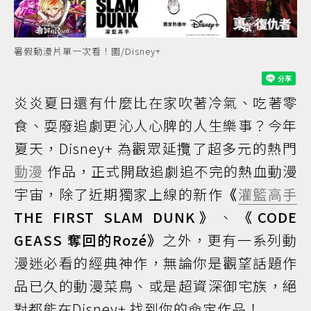
暑假動漫片單一次看！圖/Disney+
炎炎夏日還有什麼比在家吹著冷氣、吃著零
食、耍廢追劇更沁人心脾的人生樂事？今年
夏天，Disney+ 為觀眾延攬了超多元的熱門
動漫
作品，正式開啟追劇追不完的熱血動漫
宇宙，除了近期獨家上線的新作
《
灌籃高手
THE FIRST SLAM DUNK》
、
《CODE
GEASS 奪回的Rozé》
之外，更有一系列動
漫迷必看的經典神作，無論你是觀望話題作
品已久的動漫菜鳥、或是超資深御宅族，絕
對都能在Disney+ 找到你的命定作品！