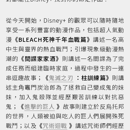
從今天開始，Disney+ 的觀眾可以隨時隨地
享受一系列豐富的動漫作品，包括超人氣動
漫
《BLEACH死神千年血戰篇》
講述一名高
中生與靈界的熱血戰鬥；引爆現象級動漫熱
潮的
《間諜家家酒》
則講述一名間諜為了完
成任務而組建臨時家庭，過程中發生的一連
串逗趣故事；
《
鬼滅之刃
：柱訓練篇》
則講
述主角竈門炭治郎為了拯救自己變成鬼的妹
妹，加入鬼殺隊並經歷艱苦訓練以對抗惡
鬼；
《
進擊的巨人
》
故事則建立於反烏托邦
的世界，人類被迫與吃人的巨人們展開殊死
戰鬥；以及
《
咒術迴戰
》
講述咒術師們經歷