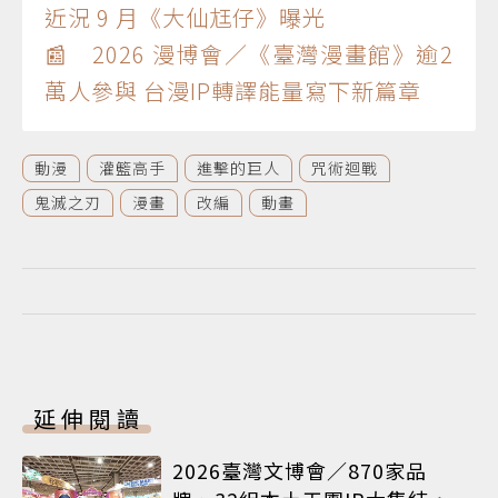
近況 9 月《大仙尪仔》曝光
📰 2026 漫博會／《臺灣漫畫館》逾2
萬人參與 台漫IP轉譯能量寫下新篇章
動漫
灌籃高手
進擊的巨人
咒術迴戰
鬼滅之刃
漫畫
改編
動畫
延伸閱讀
2026臺灣文博會／870家品