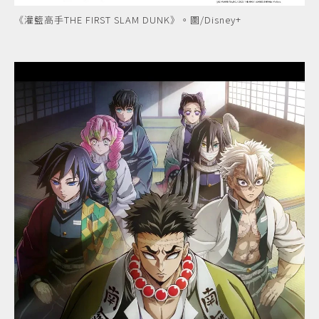
《灌籃高手THE FIRST SLAM DUNK》。圖/Disney+