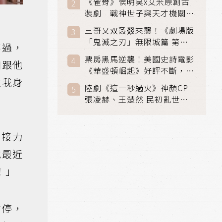
《雀骨》侯明昊x艾米原創古
裝劇 戰神世子與天才機關師
聯手攻克身世之謎
三哥又双叒叕來襲！《劇場版
「鬼滅之刃」無限城篇 第一
不過，
章》 七月首登串流平台
票房黑馬逆襲！美國史詩電影
如跟他
《華盛頓崛起》好評不斷，輾
在我身
壓《玩具總動員5》、《超少
陸劇《這一秒過火》神顏CP
女》
張凌赫、王楚然 民初亂世、
家仇國難也要大談禁忌叔嫂戀
是接力
他最近
！」
暫停，