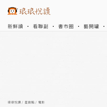
新鮮讀
看聯副
書市圈
藝開罐
琅琅悅讀
星劇點
電影