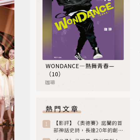
WONDANCE—熱舞青春—
（10）
珈琲
熱門文章
【影評】《奧德賽》諾蘭的首
部神話史詩，長達20年的創傷
與贖罪之旅