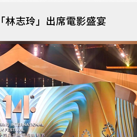
「林志玲」出席電影盛宴