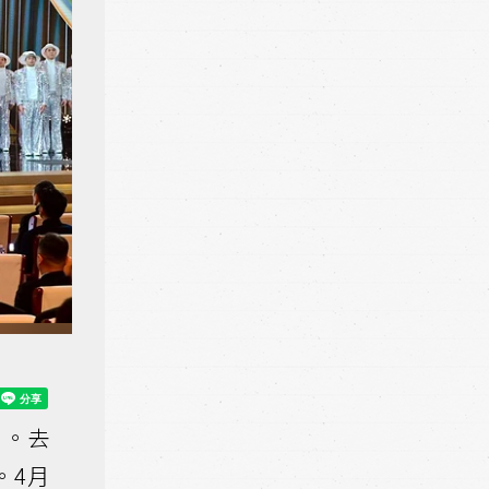
。去
。4月