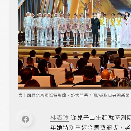
第十四屆北京國際電影節，盛大開幕。圖/擷取自央視新聞
林志玲
從兒子出生起就時刻
年她特別重返金馬獎頒獎，老