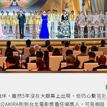
陪伴，雖然5年沒在大銀幕上出現，但仍心繫
電影
公AKIRA則到台北電影獎擔任頒獎人，可見相挺