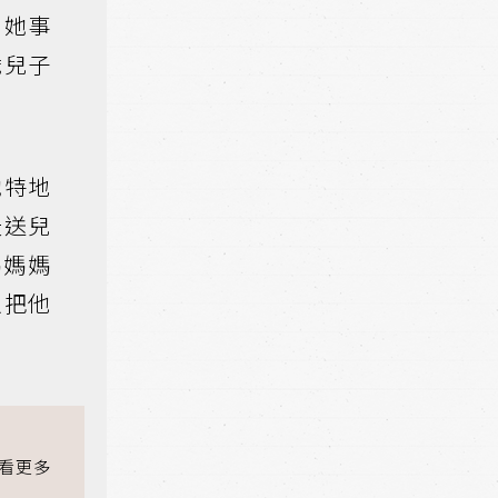
，她事
歲兒子
她特地
天送兒
媽媽媽
以把他