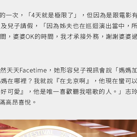
的一次，「4天就是極限了」，但因為是跟電影
人及兒子請假，「因為姊夫也在巡迴演出當中，
間，婆婆OK的時間，我才承接外務，謝謝婆婆
天天Facetime，她形容兒子視訊會說「媽媽
會問媽媽在哪裡？我就說『在北京啊』，他現在蠻可
媽好可愛』，他是唯一喜歡聽我唱歌的人。」志
滿高昂喜悅。