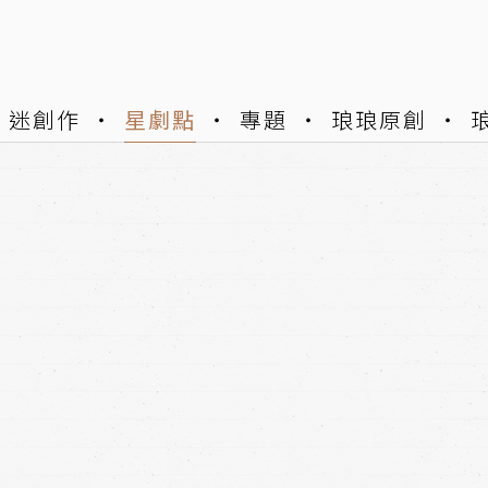
迷創作
星劇點
專題
琅琅原創