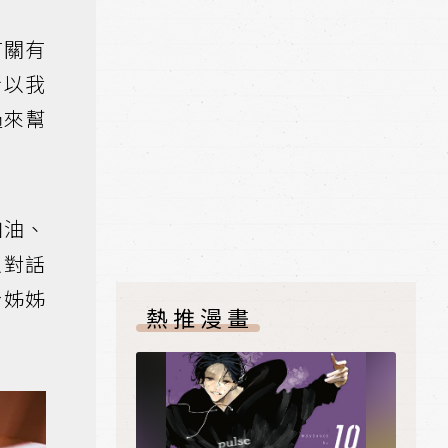
有關有
所以我
過來幫
加油、
以對話
玲姊姊
熱推漫畫