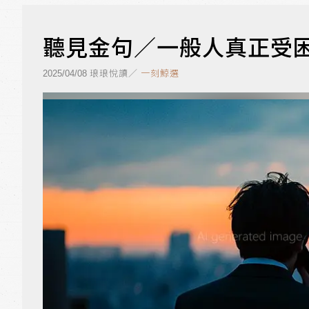
聽見金句／一般人真正受
琅琅悅讀／
一刻鯨選
2025/04/08