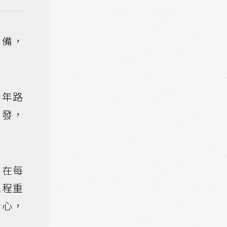
準備，
中年路
出發，
；在每
課程重
身心，