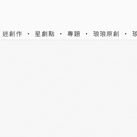
迷創作
星劇點
專題
琅琅原創