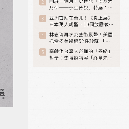
開展一個月！史博館「埃及木
「滑冰賽」更精采
乃伊──永生傳說」特展：看
見物件構築的永生風景
亞洲首站在台北！《炎上展》
日本萬人朝聖，10個放膽做自
己場景與台灣獨家展品同步亮
林志玲再次為藝術獻聲！美國
相
托雷多美術館52件珍藏 「古
典光影大師：林布蘭到哥雅」
高齡化台灣人必懂的「善終」
在富邦美術館隆重開展
哲學！史博館特展「終章未
完」超越生死的文化觀想