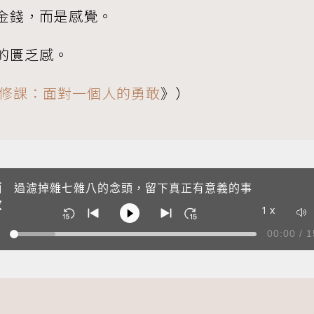
金錢，而是感覺。
的匱乏感。
修課：面對一個人的勇敢
》）
面
過濾掉雜七雜八的念頭，留下真正有意義的事
敢
1 x
00:00
/
1
1
發刊詞
Audio art
2
過濾掉雜七雜八的念頭，留下真正有意義的事
Audio art
3
陪伴父母變老的過程，學會照顧未來的自己
Audio art