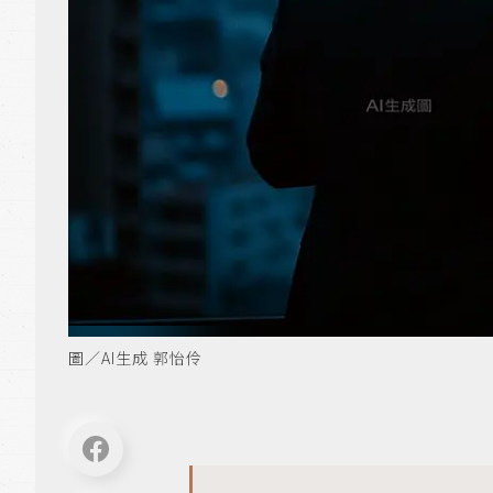
圖／AI生成 郭怡伶