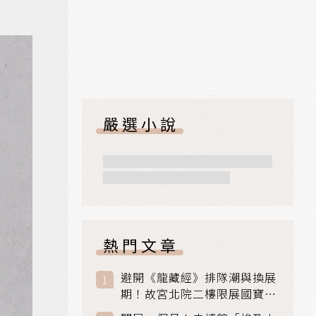
嚴選小說
熱門文章
避開《龍藏經》排隊潮與換展
期！故宮北院二樓限展國寶
〈元世祖出獵圖〉、乾隆最愛