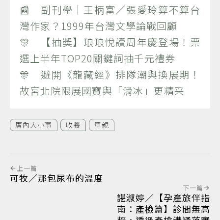
📰 副刊學｜王柄富／張愛玲算不算台
灣作家？1999年台灣文學論戰回顧
🎊 【抽獎】琅琅悅讀周年慶登場！票
選上半年TOP20關鍵詞抽千元禮券
🎊 避開《龍藏經》排隊潮與換展期！
故宮北院限展國寶與「滑冰」更精采
厝內大小事
收養
單親
上一篇
可牧／那包尿布的溫度
下一篇
諶淑婷／【孕產旅伴指
南：產檢篇】診間無高
牆，透過產檢溝通落實