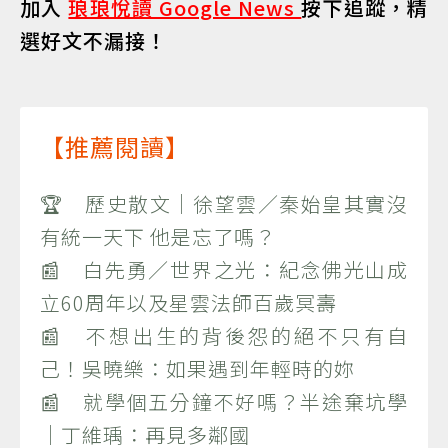
加入
琅琅悅讀 Google News
按下追蹤，精
選好文不漏接！
【推薦閱讀】
🏆 歷史散文｜徐望雲／秦始皇其實沒
有統一天下 他是忘了嗎？
📰 白先勇／世界之光：紀念佛光山成
立60周年以及星雲法師百歲冥壽
📰 不想出生的背後怨的絕不只有自
己！吳曉樂：如果遇到年輕時的妳
📰 就學個五分鐘不好嗎？半途棄坑學
｜丁維瑀：再見多鄰國