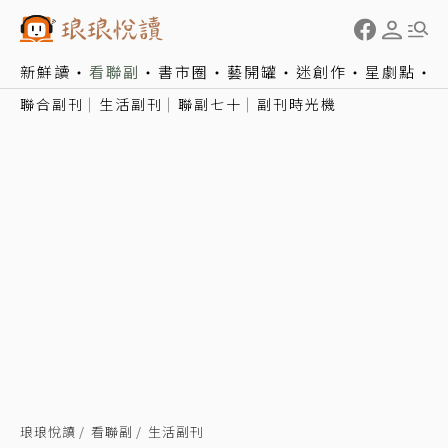
新鮮讀
看聯副
書市圈
藝開罐
迷創作
星劇點
聯合副刊
生活副刊
聯副七十
副刊時光機
琅琅悅讀
看聯副
生活副刊