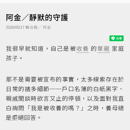
阿金／靜默的守護
聯合報／ 阿金
2026/05/17
我很早就知道，自己是被
收養
的
單親
家庭
孩子。
那不是需要被宣布的事實，太多線索存在於
日常的諸多細節──戶口名簿的白紙黑字、
親戚閒談時欲言又止的停頓，以及面對我直
白詢問「我是被收養的嗎？」之時，養母總
是拒絕回答。