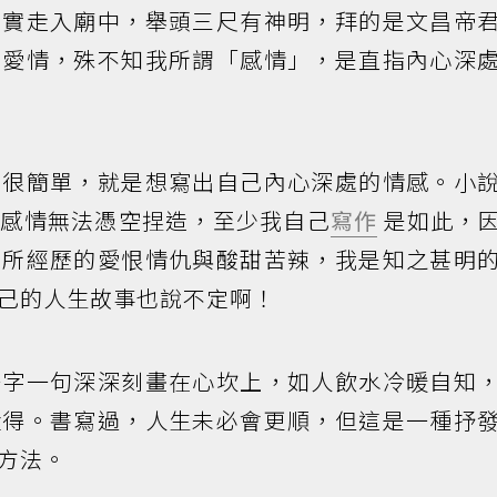
實實走入廟中，舉頭三尺有神明，拜的是文昌帝
指愛情，殊不知我所謂「感情」，是直指內心深
案很簡單，就是想寫出自己內心深處的情感。小
但感情無法憑空捏造，至少我自己
寫作
是如此，
們所經歷的愛恨情仇與酸甜苦辣，我是知之甚明
己的人生故事也說不定啊！
一字一句深深刻畫在心坎上，如人飲水冷暖自知
懂得。書寫過，人生未必會更順，但這是一種抒
方法。