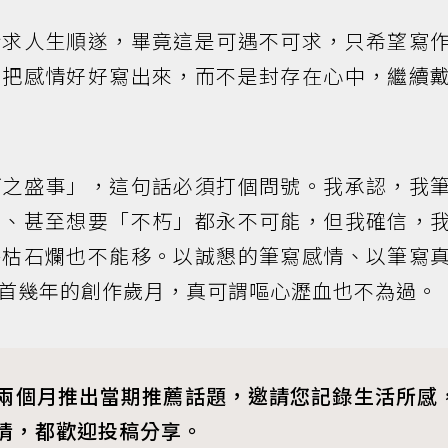
祈求人生順遂，畢竟這是可遇不可求，只希望寫
、把感情好好寫出來，而不是封存在心中，繼續
朽之盛事」，這句話必須打個問號。我承認，我
」、甚至想要「不朽」都永不可能，但我確信，
海枯石爛也不能移。以誠懇的筆寫感情、以筆寫
首幾年的創作歲月，真可謂嘔心瀝血也不為過。
兩個月推出當期推薦話題，邀請您記錄生活所感
情，都歡迎投稿分享。