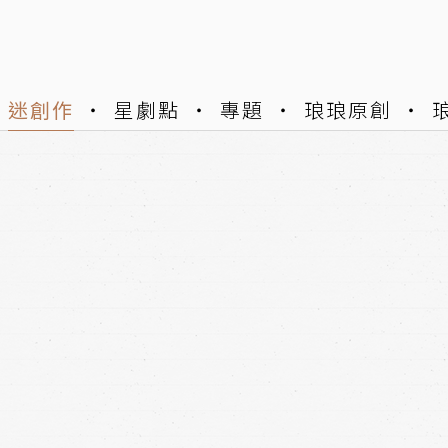
迷創作
星劇點
專題
琅琅原創