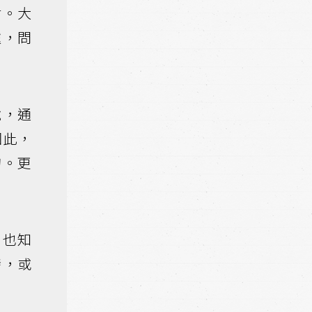
君。大
處，問
說，通
因此，
的。更
，也知
發，或