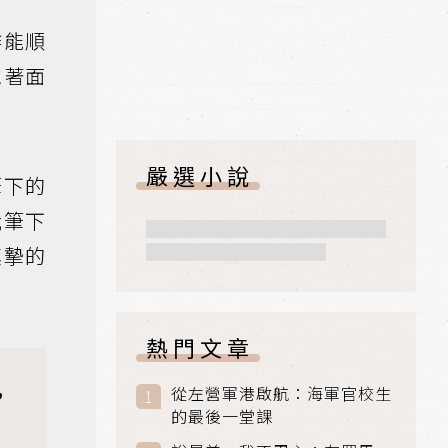
作能順
戴著面
嚴選小說
筆下的
我筆下
真摯的
熱門文章
，
從左營軍港啟航：海軍官校生
的最後一堂課