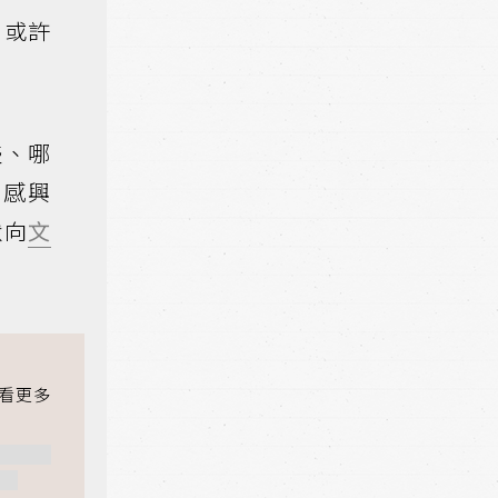
？或許
盛、哪
不感興
默向
文