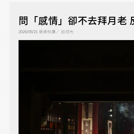
問「感情」卻不去拜月老 
琅琅悅讀／ 白河光
2026/05/21