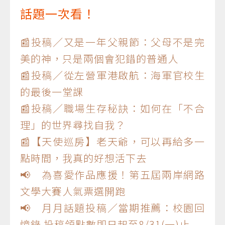
話題一次看！
📰投稿／又是一年父親節：父母不是完
美的神，只是兩個會犯錯的普通人
📰投稿／從左營軍港啟航：海軍官校生
的最後一堂課
📰投稿／職場生存秘訣：如何在「不合
理」的世界尋找自我？
📰【天使巡房】老天爺，可以再給多一
點時間，我真的好想活下去
📢 為喜愛作品應援！第五屆兩岸網路
文學大賽人氣票選開跑
📢 月月話題投稿／當期推薦：校園回
憶錄 投稿領點數即日起至8/31(一)止