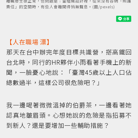
離職發生很正常，但問題是：當組織設計裡，從來沒有容納「照護
責任」的空間時，有些人會離開得悄無聲息。(圖/pexels)
【人在
職場
漂】
那天在台中辦完年度目標共識營，搭高鐵回
台北時，同行的HR夥伴小雨看著手機上的新
聞，一臉憂心地說：「臺灣45歲以上人口佔
總數過半，這樣公司很危險吧？」
我一邊喝著微微溫掉的伯爵茶，一邊看著她
認真地皺眉頭。心想她說的危險是指招募不
到新人？還是要增加一些輔助措施？