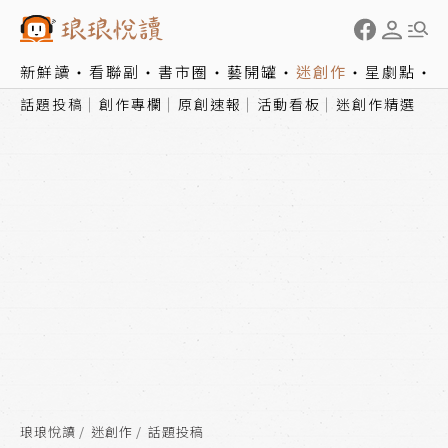
新鮮讀
看聯副
書市圈
藝開罐
迷創作
星劇點
話題投稿
創作專欄
原創速報
活動看板
迷創作精選
琅琅悅讀
迷創作
話題投稿