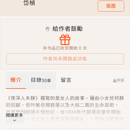
岱楨
追蹤
短劇原著｜《離婚後，禁欲大佬爬墻偷吻小孕妻》坊間
傳聞，顧總沒有太太、不需要情人，卻寵愛著他的私人
醫生？！
穿越｜《穿越遠古後成了野人娘子》你好，一起爬山
給作者鼓勵
嗎？被男友推下山，直接穿越到遠古時代的那種......
本作品已收到贊助
0
次
作者尚未開啟此功能
簡介
目錄
留言
舉報
30
章
《夜深人未靜》描寫的是女人的故事，藉由小女兒何靜
的回顧，低吟著母親碧蓮以及大姊二鳳的生命謳歌。
故事跨越超過半個世紀，從1930年代碧蓮的童年開始
閱讀更多
敘述，這一方土地上盡是貧窮與戰亂，人們無法掌握自
己的命運，女人更是如此，碧蓮的一生都在面對離散與