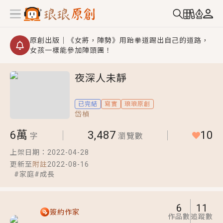
原創出版｜《女將，陣勢》用跆拳道踢出自己的道路，
女孩一樣能參加陣頭團！
創,作家招募｜華文小說創作首選！有機會獲得豐富廣宣
夜深人未靜
資源、專屬服務與獨享福利！
小編心動書單｜《離婚你提的，二婚嫁大佬，你哭什
已完結
寫實
琅琅原創
麼？》追妻火葬場！前夫失憶移情別戀，她頭也不回找
岱楨
新歡，他居然還後悔了？
GL｜《夏日與檸檬與重疊世界》炎熱的夏日、檸檬的香
6萬
3,487
10
氣、互相愛慕的兩位少女，今夏最推純愛GL漫畫！
字
瀏覽數
BL｜《費洛蒙中毒》救命！特殊費洛蒙體質世界觀，無
上架日期：
2022-04-28
法抗拒的吸引力，已中毒Σ>―(〃°ω°〃)♡→
更新至
附註
2022-08-16
#
家庭
#
成長
OMG你嚇到我了｜《陰陽鬼店》上班族買了房子模型，
但現實中買下的竟是屬於他的停屍櫃？！
6
11
言情｜《國語推行員》每個人心中都有一個連自己也無
簽約作家
作品數
追蹤數
法改變的永恆， 他的一生將不由自主追逐著她……