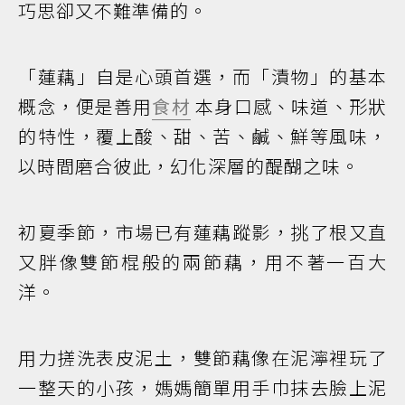
巧思卻又不難準備的。
「蓮藕」自是心頭首選，而「漬物」的基本
概念，便是善用
食材
本身口感、味道、形狀
的特性，覆上酸、甜、苦、鹹、鮮等風味，
以時間磨合彼此，幻化深層的醍醐之味。
初夏季節，市場已有蓮藕蹤影，挑了根又直
又胖像雙節棍般的兩節藕，用不著一百大
洋。
用力搓洗表皮泥土，雙節藕像在泥濘裡玩了
一整天的小孩，媽媽簡單用手巾抹去臉上泥