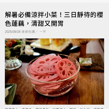
解暑必備涼拌小菜！三日靜待的櫻
色蓮藕，清甜又開胃
琅琅悅讀／ 一平
2025/08/28