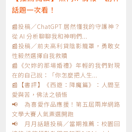
話題一次看！
📰投稿／ChatGPT 居然懂我的守護神？
從 AI 分析聊聊我和神明們...
📰投稿／前夫高利貸陰影籠罩，勇敢女
性毅然選擇自我救贖
📰《欠妳的那場婚禮》年輕的我們對現
在的自己說：「你怎麼把人生...
📰【書評】《西遊：降魔篇》：人間至
愛與苦，佛法之頓悟
📢 為喜愛作品應援！第五屆兩岸網路
文學大賽人氣票選開跑
📢 月月話題投稿／當期推薦：校園回