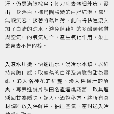
汗，仍是滿臉棕烏；刨刀削去薄細外皮，露
出一身淨白，棕烏圓臉變的白胖純潔，露出
無暇笑容。接著將藕片薄，此時得快速浸入
加了白醋的涼水，避免蓮藕裡的多酚類物質
與空氣中的氧氣結合，產生氧化作用，染上
整身去不掉的棕。
入滾水川燙、快速出水，浸冷水冰鎮，以維
持爽脆口感；取蓮藕的白淨及爽脆微甜為畫
紙，彩入洛神花的紅艷、滲入檸檬汁的酸
爽，再丟進幾片秋田名產煙燻蘿蔔，取其煙
燻回甘為隱味，調入小酒館秘方，將所有食
材調料放入保鮮袋、抽出空氣，密封送入冷