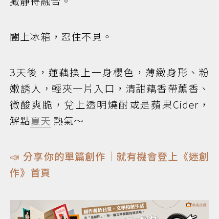
藏靜待融合。
闔上冰箱，忍住不見。
3天後，蓮藕換上一身櫻色，薄緻身形、粉
嫩誘人，輕夾一片入口，清甜藕香帶薰香、
微酸爽脆，兌上透明燒酎或是蘋果Cider，
解點
夏天
熱氣〜
📣 分享你的單篇創作｜就有機會登上《迷創
作》首頁