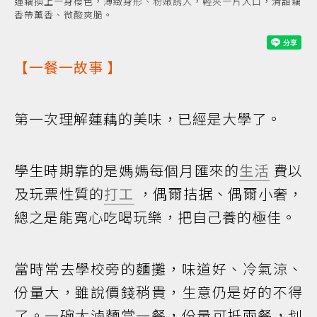
蓮藕換上一身櫻色，薄緻身形、粉嫩誘人，輕夾一片入口，清甜藕
香帶薰香、微酸爽脆。
【
一餐一故事
】
第一次理解蓮藕的美味，已經是大學了。
學生時期靠的是媽媽每個月匯來的
生活
費以
及玩票性質的
打工
，偶爾拮据、偶爾小奢，
總之是能寬心吃喝玩樂，把自己養的極佳。
當時常去學校旁的麵攤，味道好、冷氣涼、
份量大，雖說價錢稍貴，生意仍是好的不得
了。一碗大滷麵當一餐，份量可抵兩餐，划