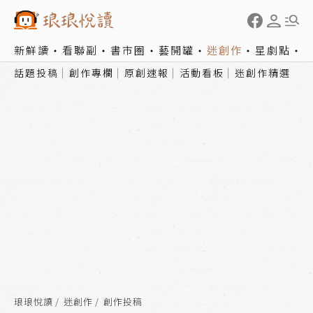
新鮮讀
看聯副
書市圈
藝開罐
迷創作
星劇點
話題投稿
創作專欄
原創速報
活動看板
迷創作精選
琅琅悅讀
迷創作
創作投稿