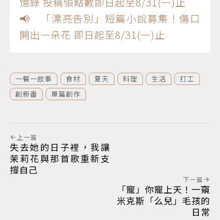
憶錄 投稿領點數即日起至8/31(一)止
📢 「漂亮告別」短篇小說募集！傷口
開出一朵花 即日起至8/31(一)止
一餐一故事
食材
夏天
料理
生活
打工
創新番
單篇創作
上一篇
失去她的日子裡，我讓
茉莉花與那首歌重新支
撐自己
下一篇
「寵」你寵上天！一窺
米克斯「么兒」毛孩的
日常