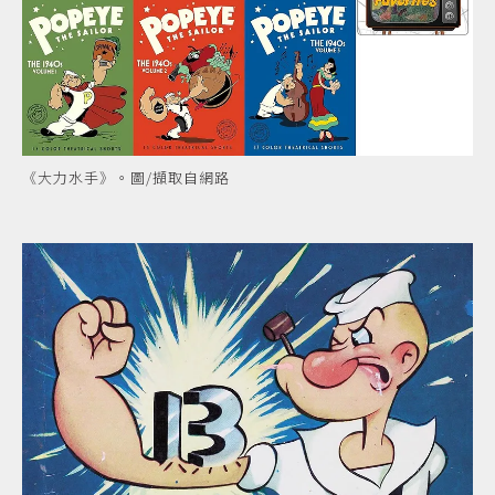
《大力水手》。圖/擷取自網路