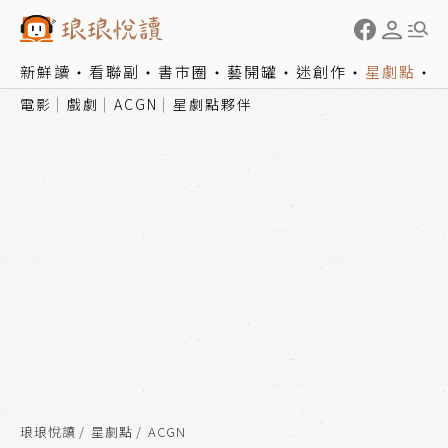
新鮮讀
看聯副
書市圈
藝開罐
迷創作
星劇點
電影
戲劇
ACGN
星劇點夥伴
琅琅悅讀
星劇點
ACGN