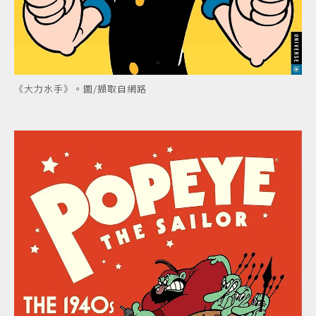
《大力水手》。圖/擷取自網路