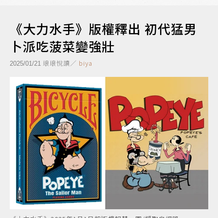
《大力水手》版權釋出 初代猛男
卜派吃菠菜變強壯
琅琅悅讀／
biya
2025/01/21