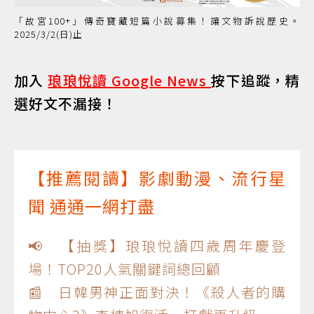
「故宮100+」傳奇寶藏短篇小說募集！讓文物訴說歷史。
2025/3/2(日)止
加入
琅琅悅讀 Google News
按下追蹤，精
選好文不漏接！
【推薦閱讀】影劇動漫、流行星
聞 通通一網打盡
📢 【抽獎】琅琅悅讀四歲周年慶登
場！TOP20人氣關鍵詞總回顧
📰 日韓男神正面對決！《殺人者的購