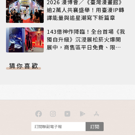
2026 漫博會／《臺灣漫畫館》
逾2萬人共襄盛舉！用臺漫IP轉
譯能量與追星潮寫下新篇章
143億神作降臨！全台首場《我
獨自升級》沉浸展松菸火爆開
展中，商售區平日免費、限定
周邊搶先看
猜你喜歡
訂閱