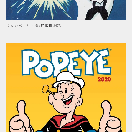
《大力水手》。圖/擷取自網路