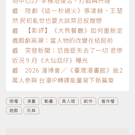
物中心2》李棟旭復活、打戲再升級
📰 陸劇《這一秒過火》張凌赫、王楚
然 民初亂世也要大談禁忌叔嫂戀
📰 【影評】《大熊餐廳》如何重新定
義戲劇高潮：當人物的改變在結局前
📰 突發新聞：范逸臣失去了一切 悲慘
近況 9 月《大仙尪仔》曝光
📰 2026 漫博會／《臺灣漫畫館》逾2
萬人參與 台漫IP轉譯能量寫下新篇章
版權
漫畫
動畫
真人版
創作
著作權
遊戲
玩具