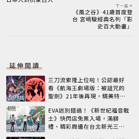
下一篇
《風之谷》41歲首度登
台 宮﨑駿經典名列「影
史百大動畫」
延伸閱讀
三刀流索隆上位啦！公認最好
看《航海王劇場版：被詛咒的
聖劍》21年後再現，精美特典
海報必收藏
EVA迷別錯過！《新世紀福音戰
士》快閃店免票入場，滿額
禮、精彩周邊在台北新光三越
A8限時登場