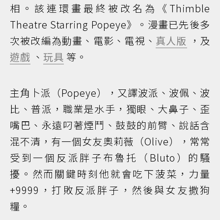
相。該連環畫最終被改名為《Thimble
Theatre Starring Popeye》。漫畫已先後多
次被改編為動畫、電影、電視、
真人版
，及
遊戲
、
玩具
等。
主角卜派（Popeye），又譯波派、波佩、波
比、普派，職業是水手，獨眼、大鼻子、歪
嘴巴、永遠叼著煙鬥、鼓鼓的前臂、說話含
混不清，有一個女友奧莉薇（Olive），常常
受到一個反派胖子布魯托（Bluto）的騷
擾。然而關鍵時刻他就會吃下菠菜，力量
+9999，打敗反派胖子，然後與女友撒狗
糧。