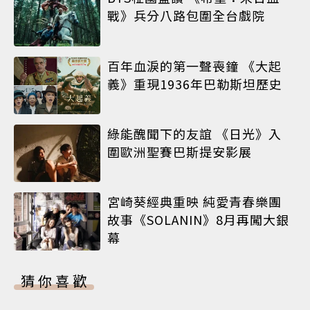
戰》兵分八路包圍全台戲院
百年血淚的第一聲喪鐘 《大起
義》重現1936年巴勒斯坦歷史
綠能醜聞下的友誼 《日光》入
圍歐洲聖賽巴斯提安影展
宮崎葵經典重映 純愛青春樂團
故事《SOLANIN》8月再闖大銀
幕
猜你喜歡