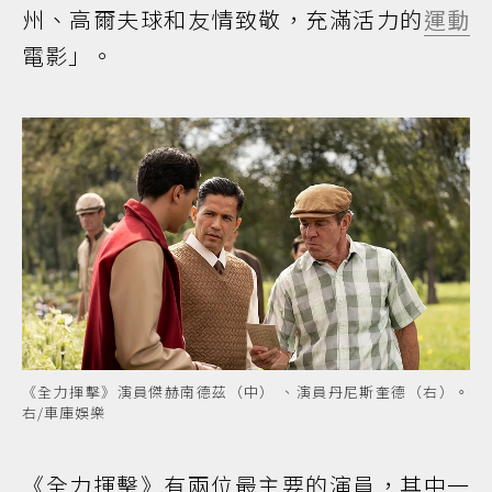
州、高爾夫球和友情致敬，充滿活力的
運動
電影」。
《全力揮擊》演員傑赫南德茲（中） 、演員丹尼斯奎德（右）。
右/車庫娛樂
《全力揮擊》有兩位最主要的演員，其中一