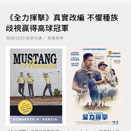
《全力揮擊》真實改編 不懼種族
歧視贏得高球冠軍
琅琅悅讀／ 車庫娛樂
2024/11/23