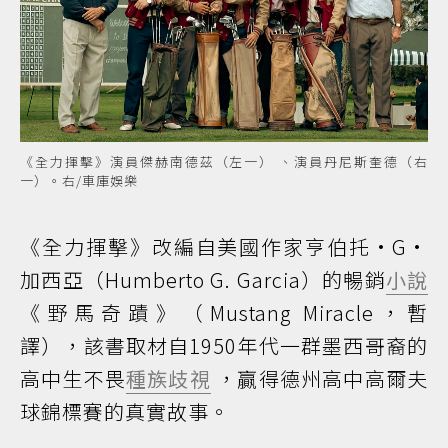
《全力揮擊》演員傑赫南德茲（左一） 、演員丹尼斯奎德（右
一）。右/車庫娛樂
《全力揮擊》改編自美國作家亨伯托•G•
加西亞（Humberto G. Garcia）的暢銷
小說
《野馬奇蹟》（Mustang Miracle，暫
譯），該書取材自1950年代一群墨西哥裔的
高中生不畏
種族歧視
，贏得德州高中高爾夫
球錦標賽的真實故事。