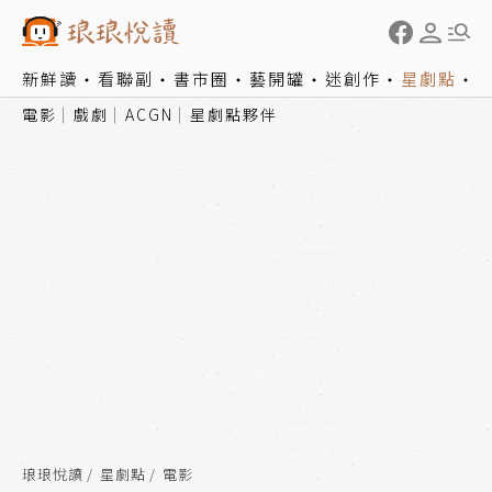
新鮮讀
看聯副
書市圈
藝開罐
迷創作
星劇點
電影
戲劇
ACGN
星劇點夥伴
琅琅悅讀
星劇點
電影