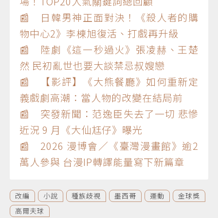
場！TOP20人氣關鍵詞總回顧
📰 日韓男神正面對決！《殺人者的購
物中心2》李棟旭復活、打戲再升級
📰 陸劇《這一秒過火》張凌赫、王楚
然 民初亂世也要大談禁忌叔嫂戀
📰 【影評】《大熊餐廳》如何重新定
義戲劇高潮：當人物的改變在結局前
📰 突發新聞：范逸臣失去了一切 悲慘
近況 9 月《大仙尪仔》曝光
📰 2026 漫博會／《臺灣漫畫館》逾2
萬人參與 台漫IP轉譯能量寫下新篇章
改編
小說
種族歧視
墨西哥
運動
金球獎
高爾夫球