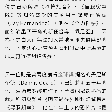
位是曾參與過《恐怖旅舍》、《自殺突擊
隊》等知名電影的美國男星傑赫南德茲
（Jay Hernandez），他在《全力揮擊》裡
面飾演墨西哥裔的新任督導「佩尼亞」，因
為不是白人而無法加入當地高爾夫俱樂部的
他，下定決心要帶領聖費利佩高中野馬隊的
成員贏得德州錦標賽。
另一位則是曾兩度獲得
金球獎
提名的丹尼斯
奎德（Dennis Quaid），出道將近五十年的
他，演過無數經典作品，台灣觀眾最熟悉的
就是科幻災難片《明天過後》跟科幻驚悚片
《黑洞頻率》，他在今年上映的恐怖片《懼