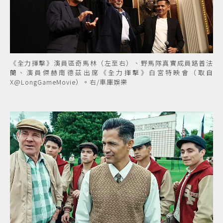
《全力揮擊》演員區奇馬林（左至右）、野馬隊真實成員路普法
蘭、演員傑赫南德茲出席《全力揮擊》白宮特映會（取自
X@LongGameMovie）。右/車庫娛樂