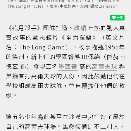
《全力揮擊》改編自美國作家Humberto G. Garcia 的暢銷小說
《Mustang Miracle》。右圖/車庫娛樂。左圖/擷取自amazon
《花月殺手》團隊打造、
改編
自熱血動人真
實故事的勵志鉅片《全力揮擊》（英文片
名：The Long Game），故事描述1955年
的德州，新上任的學區督導JB佩納（傑赫南
德茲 飾）發現五名
墨西哥
裔的
高爾夫球
桿
弟擁有打高爾夫球的天份，因此鼓勵他們在
學校組成高爾夫球隊，並自願擔任他們的教
練。
這五名少年為此甚至在沙漠中央打造了屬於
自己的高爾夫球場。雖然裝備比不上別人，