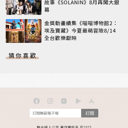
故事《SOLANIN》8月再闖大銀
幕
金獎動畫續集《喵喵博物館2：
埃及寶藏》今夏最萌冒險8/14
全台歡樂獻映
猜你喜歡
訂閱
聯合線上公司 著作權所有 ©2025