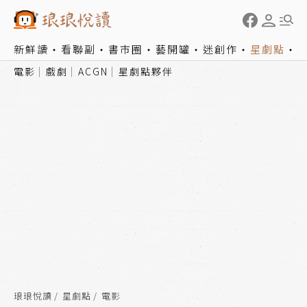
新鮮讀
看聯副
書市圈
藝開罐
迷創作
星劇點
電影
戲劇
ACGN
星劇點夥伴
琅琅悅讀
星劇點
電影