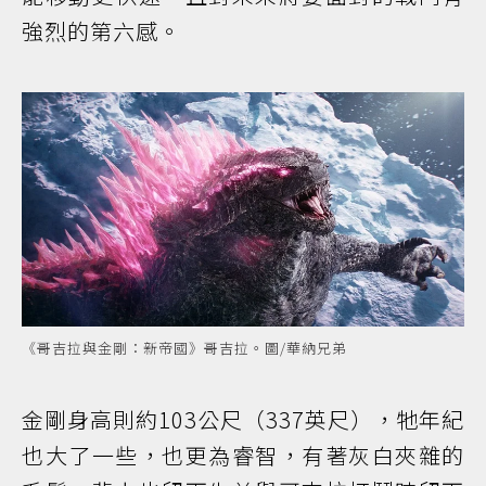
強烈的第六感。
《哥吉拉與金剛：新帝國》哥吉拉。圖/華納兄弟
金剛身高則約103公尺（337英尺），牠年紀
也大了一些，也更為睿智，有著灰白夾雜的