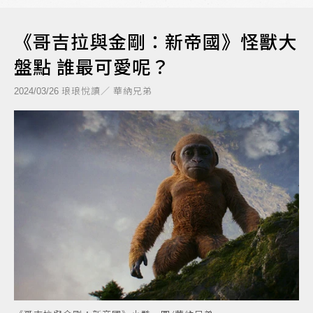
《哥吉拉與金剛：新帝國》怪獸大
盤點 誰最可愛呢？
琅琅悅讀／ 華納兄弟
2024/03/26