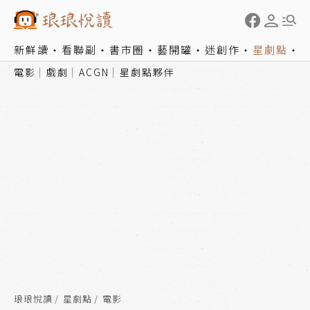
新鮮讀
看聯副
書市圈
藝開罐
迷創作
星劇點
電影
戲劇
ACGN
星劇點夥伴
琅琅悅讀
星劇點
電影