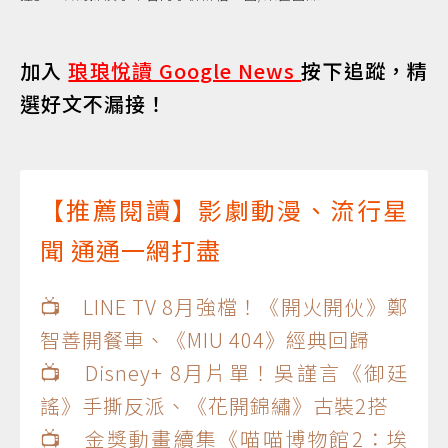
加入
琅琅悅讀 Google News
按下追蹤，精
選好文不漏接！
【推薦閱讀】影劇動漫、流行星
聞 通通一網打盡
📺 LINE TV 8月強檔！《開火開伙》鄭
智善開餐車、《MIU 404》經典回歸
📺 Disney+ 8月片單！吳謹言《御廷
謠》手撕反派、《花開錦繡》古裝2搭
📺 金獎動畫續集《喵喵博物館2：埃