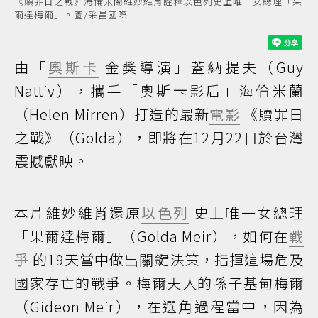
《贖罪日之戰》海倫米蘭維妙維肖詮釋以色列史上唯一女總理「果
爾達梅爾」。圖/采昌國際
由「
奧斯卡
金獎導演」蓋納提夫（Guy
Nattiv），攜手「奧斯卡影后」海倫米蘭
（Helen Mirren）打造的最新
電影
《贖罪日
之戰》（Golda），即將在12月22日於台灣
震撼獻映。
本片維妙維肖還原
以色列
史上唯一女總理
「果爾達梅爾」（Golda Meir），如何在
戰
爭
的19天當中做出關鍵決策，指揮這場危及
國家存亡的戰爭。梅爾夫人的孫子基甸梅爾
（Gideon Meir），在選角過程當中，因為