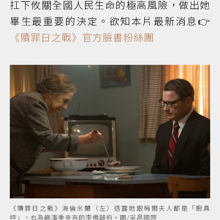
扛下攸關全國人民生命的極高風險，做出她
畢生最重要的決定。欲知本片最新消息👉
《贖罪日之戰》官方臉書粉絲團
《贖罪日之戰》海倫米蘭（左）透露她跟梅爾夫人都是「廚具
控」，右為飾演季辛吉的李佛薛伯。圖/采昌國際