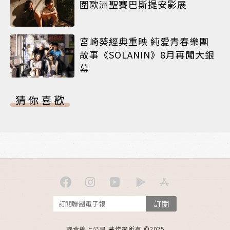
圍歐洲聖賽巴斯提安影展
宮崎葵經典重映 純愛青春樂團
故事《SOLANIN》8月再闖大銀
幕
猜你喜歡
訂閱
聯合線上公司 著作權所有 ©2025