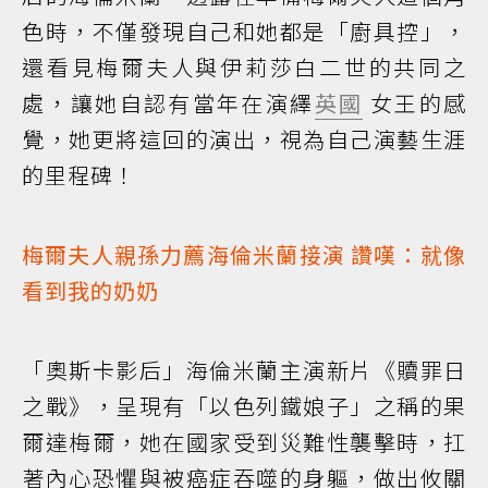
色時，不僅發現自己和她都是「廚具控」，
還看見梅爾夫人與伊莉莎白二世的共同之
處，讓她自認有當年在演繹
英國
女王的感
覺，她更將這回的演出，視為自己演藝生涯
的里程碑！
梅爾夫人親孫力薦海倫米蘭接演 讚嘆：就像
看到我的奶奶
「奧斯卡影后」海倫米蘭主演新片《贖罪日
之戰》，呈現有「以色列鐵娘子」之稱的果
爾達梅爾，她在國家受到災難性襲擊時，扛
著內心恐懼與被癌症吞噬的身軀，做出攸關