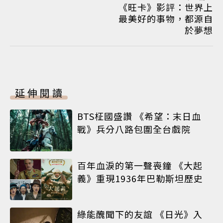
《旺卡》影評：世界上
最美好的事物，都源自
於夢想
延伸閱讀
BTS柾國盛讚 《希望：末日血
戰》兵分八路包圍全台戲院
百年血淚的第一聲喪鐘 《大起
義》重現1936年巴勒斯坦歷史
綠能醜聞下的友誼 《日光》入