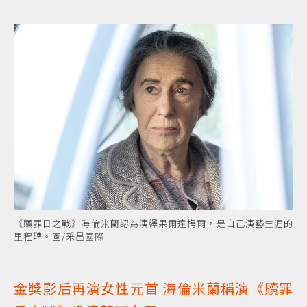
《贖罪日之戰》海倫米蘭認為演繹果爾達梅爾，是自己演藝生涯的
里程碑。圖/采昌國際
金獎影后再演女性元首 海倫米蘭稱演《贖罪