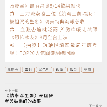
及寶藏》最萌冒險8/14歡樂獻映
📺 三刀流索隆上位《航海王劇場版：
被詛咒的聖劍》精美特典海報必收
📺 血濺杏壇桃泛雨 斧劈絳帳徒弒師
《恐怖冰友》8月全台上映
📢 【抽獎】琅琅悅讀四歲周年慶登
場！TOP20人氣關鍵詞總回顧
奧斯卡
電影
以色列
改編
戰爭
英國
上一篇
《情牽浮生戲》泰國舞
者與鼓樂師的故事
下一篇