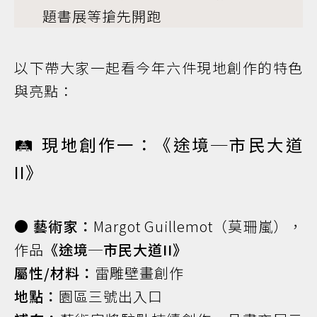
題書展等搶先開跑
以下帶大家一起看今年六件現地創作的特色
與亮點：
🛤️ 現地創作一：《途境─市民大道
II》
● 藝術家：
Margot Guillemot（莫珊嵐），
作品
《途境─市民大道II》
屬性/材料：
雷雕壁畫創作
地點：
園區三號出入口