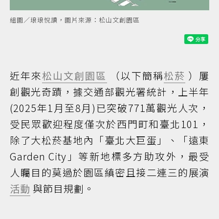
組圖／琅琅悅讀，圖片來源：松山文創園區
近年來
松山文創園區
（以下簡稱
松菸
）屢
創觀光奇蹟，據交通部觀光署統計，上半年
(2025年1月至8月)已突破771萬觀光人次，
受民眾歡迎程度僅次於西門町和臺北101，
除了大松菸基地內「臺北大巨蛋」、「遠東
Garden City」等新地標多方助攻外，最受
人矚目的莫過於園區縝密且接二連三的展演
活動
與節目規劃。