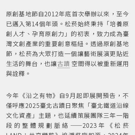
原創基地節自2012年底首次舉辦以來，至今
已邁入第14個年頭。松菸始終秉持「培養原
創人才、孕育原創力」的初衷，致力成為臺
灣文創產業的重要創意樞紐。透過原創基地
節，松菸為大眾打造一個讓藝術展演更貼近
生活的舞台，也讓
古蹟
空間得以被重新運用
與詮釋。
今年《沿之有物》自9月起即展開預告，不
僅呼應2025臺北古蹟日聚焦「臺北鐵道沿線
文化資產」主題，也延續策展團隊三年一階
段的整體規劃脈絡——2023年《松菸