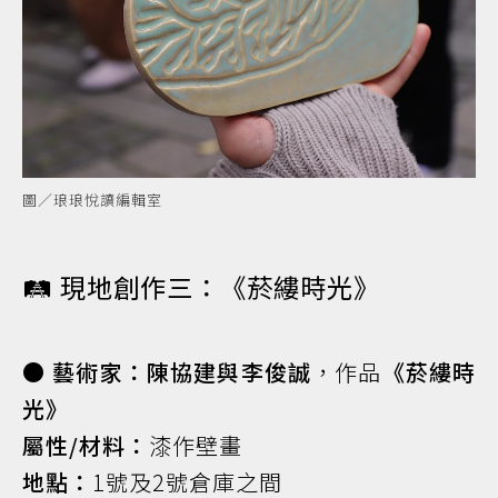
圖／琅琅悅讀編輯室
🛤️ 現地創作三：《菸縷時光》
● 藝術家：陳協建與李俊誠
，作品
《菸縷時
光》
屬性/材料：
漆作壁畫
地點：
1號及2號倉庫之間