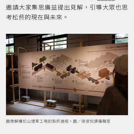
邀請大家集思廣益提出見解，引導大眾也思
考松菸的現在與未來。
圖像解構松山煙草工場的製菸過程。圖／琅琅悅讀編輯室