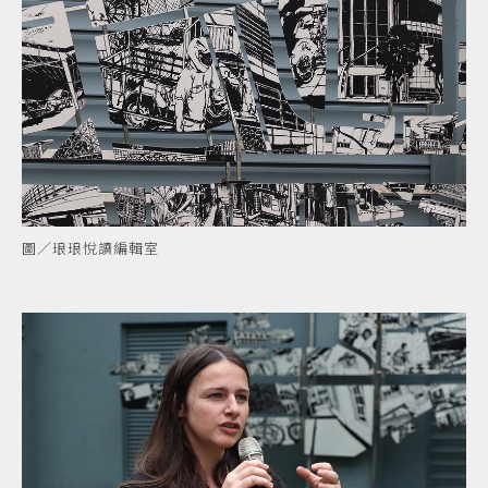
圖／琅琅悅讀編輯室