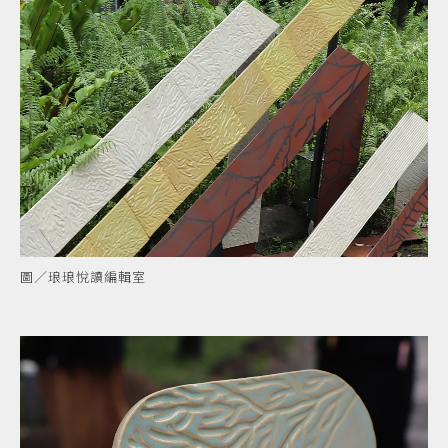
圖／琅琅悅讀編輯室