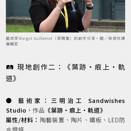
藝術家Margot Guillemot（莫珊嵐）的創作分享。圖／琅琅悅讀
編輯室
🛤️ 現地創作二：《葉跡・痕上・軌
道》
● 藝術家：三明治工 Sandwishes
Studio
，作品
《葉跡・痕上・軌道》
屬性/材料：
陶藝裝置、陶片、鐵板、LED防
水燈條