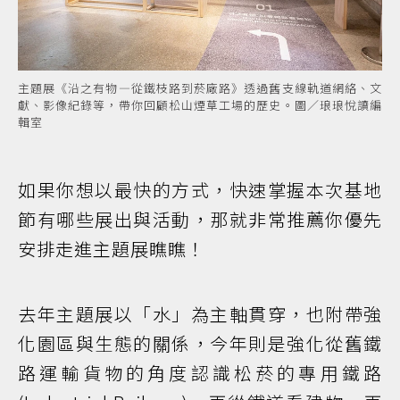
主題展《沿之有物—從鐵枝路到菸廠路》透過舊支線軌道網絡、文
獻、影像紀錄等，帶你回顧松山煙草工場的歷史。圖／琅琅悅讀編
輯室
如果你想以最快的方式，快速掌握本次基地
節有哪些展出與活動，那就非常推薦你優先
安排走進主題展瞧瞧！
去年主題展以「水」為主軸貫穿，也附帶強
化園區與生態的關係，今年則是強化從舊鐵
路運輸貨物的角度認識松菸的專用鐵路