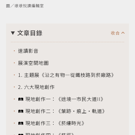
圖／琅琅悅讀編輯室
文章目錄
速讀影音
展演空間地圖
1. 主題展《沿之有物—從鐵枝路到菸廠路》
2. 六大現地創作
🛤️ 現地創作一：《途境─市民大道II》
🛤️ 現地創作二：《葉跡・痕上・軌道》
🛤️ 現地創作三：《菸縷時光》
🛤️ 現地創作四：《菸徑》