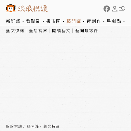
新鮮讀
看聯副
書市圈
藝開罐
迷創作
星劇點
藝文快訊
藝想視界
閱讀藝文
藝開罐夥伴
琅琅悅讀
藝開罐
藝文特區