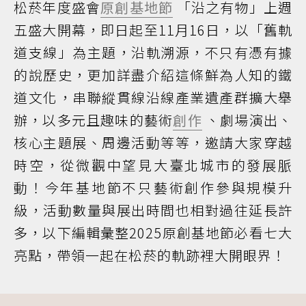
松菸年度盛會
原創基地節
「沿之有物」上週
五盛大開幕，即日起至11月16日，以「舊軌
道支線」為主題，沿軌溯源，不只有憑有據
的說歷史，更加詳盡介紹這條鮮為人知的鐵
道文化，串聯縱貫線沿線產業遺產群擴大舉
辦，以多元且趣味的藝術
創作
、劇場演出、
核心主題展、周邊活動等等，邀請大家穿越
時空，從微觀中望見大臺北城市的發展脈
動！今年基地節不只藝術創作參與規模升
級，活動數量與展出時間也相對過往延長許
多，以下編輯彙整2025原創基地節必看七大
亮點，帶領一起在松菸的軌跡裡大開眼界！