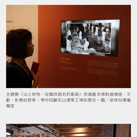
主題展《沿之有物—從鐵枝路到菸廠路》透過舊支線軌道網絡、文
獻、影像紀錄等，帶你回顧松山煙草工場的歷史。圖／琅琅悅讀編
輯室