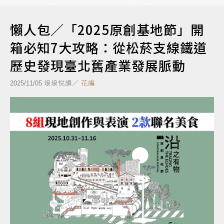
懶人包／「2025原創基地節」開
箱必知7大攻略：從松菸支線鐵道
歷史發現臺北舊產業發展脈動
琅琅悅讀／
花編
2025/11/05