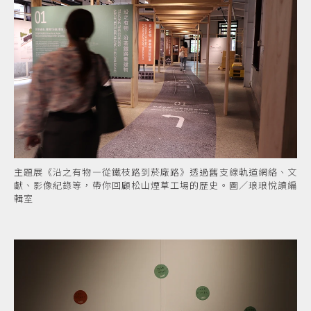
主題展《沿之有物—從鐵枝路到菸廠路》透過舊支線軌道網絡、文
獻、影像紀錄等，帶你回顧松山煙草工場的歷史。圖／琅琅悅讀編
輯室