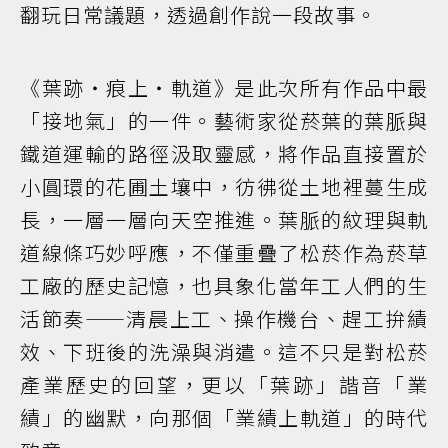
翻玩日常議題，透過創作說一段故事。
《葉跡・痕上・軌道》是此次所有作品中最
「接地氣」的一件。藝術家從菸葉的葉脈與
鐵道運輸的路徑汲取靈感，將作品直接置於
小圓環的花圃土壤中，彷彿從土地裡蔓生成
長，一層一層向天空推進。葉脈的紋理與軌
道線條巧妙呼應，不僅重疊了松菸作為菸草
工廠的歷史記憶，也具象化當年工人們的生
活節奏——清晨上工、操作機台、趕工拚績
效、下班後的洗澡與消遣。這不只是對松菸
產業歷史的回望，更以「葉跡」諧音「業
績」的幽默，向那個「業績上軌道」的時代