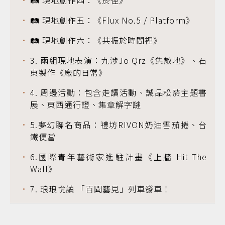
🛤️ 現地創作五：《Flux No.5 / Platform》
🛤️ 現地創作六：《共振於時間裡》
3. 兩組現地表演：九涉Jo Qrz《集散地》、石
東製作《廠的日常》
4. 周邊活動：包含走讀活動、誠品松菸主題書
展、東西通行證、集章解字謎
5.夢幻聯名商品：禮坊RIVON奶油雪茄捲、台
鐵便當
6.國際青年藝術家進駐計畫《上牆 Hit The
Wall》
7. 琅琅悅讀 「百聞藝見」列車發車！