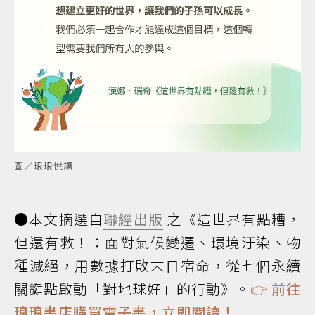
圖／琅琅悅讀
●本文摘選自
聯經出版
之《這世界有點糟，
但還有救！：面對氣候變遷、環境汙染、物
種滅絕，用數據打敗末日宿命，從七個永續
關鍵點啟動「對地球好」的行動》。
👉
前往
琅琅書店購買電子書，立即閱讀！