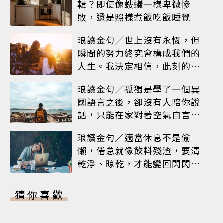
輯？即使像螻蟻一樣卑微慘
敗，還是照樣煮飯吃飯睡覺
琅讀金句／世上沒有永恆，但
瞬間的努力終究會構成我們的
人生。我決定相信，此刻的閃
耀就是人生
琅讀金句／孤獨是學了一個異
國語言之後，卻沒有人陪你說
話，只能在家對著空氣自言自
語
琅讀金句／適當休息不是偷
懶，倦怠就像飲料殘渣，要清
乾淨、晾乾，才能變回閃閃發
亮的杯子
猜你喜歡