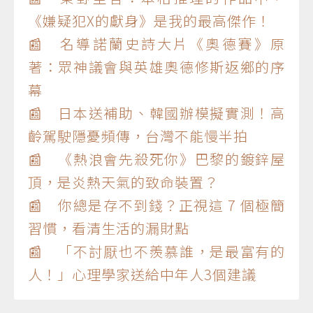
《嫌疑犯X的獻身》是我的最高傑作！
📰 名導諾蘭史詩大片《奧德賽》原
著：眾神議會與英雄奧德修斯返鄉的序
幕
📰 日本送補助、韓國辦模擬實測！高
齡駕駛隱憂頻傳，台灣不能慢半拍
📰 《熱浪會先殺死你》巴黎的鍍鋅屋
頂，是炎熱天氣的致命裝置？
📰 你總是存不到錢？正視這 7 個極簡
習慣，看清生活的漏財點
📰 「不討厭也不羨慕誰，是最富有的
人！」心理學家送給中年人3個建議