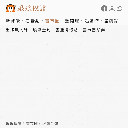
新鮮讀
看聯副
書市圈
藝開罐
迷創作
星劇點
出版風向球
琅讀金句
書迷情報站
書市圈夥伴
琅琅悅讀
書市圈
琅讀金句