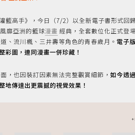
灌籃高手》，今日（7/2）以全新電子書形式回
，風靡亞洲的籃球
漫畫
經典，全套數位化正式登
花道、流川楓、三井壽等角色的青春歲月。
電子
整彩圖，連同漫畫一併珍藏！
場面，也因裝訂因素無法完整觀賞細節，
如今透
整地傳達出更震撼的視覺效果！