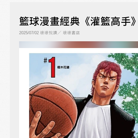
籃球漫畫經典《灌籃高手》
琅琅悅讀／ 琅琅書店
2025/07/02