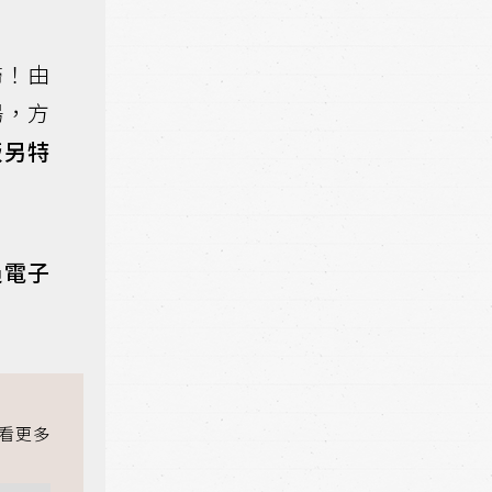
歸！由
場，方
版另特
過電子