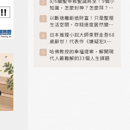
8/6關聖帝君聖誕將至！9個小
知識，怎麼封神？怎麼拜？該
拜哪個關帝？
以斷捨離創造財富！只是整理
生活空間，存錢速度居然變快
了
日本推理小說大師東野圭吾68
歲辭世！代表作《嫌疑犯X的
獻身》《解憂雜貨店》獲獎無
哈佛教授的幸福提案，解開現
數
代人最難解的33個人生課題