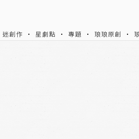
迷創作
星劇點
專題
琅琅原創