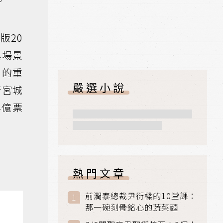
。
版20
典場景
化的重
嚴選小說
衛宮城
4億票
熱門文章
前潤泰總裁尹衍樑的10堂課：
那一碗刻骨銘心的蔬菜麵