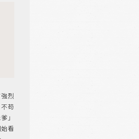
有強烈
、不苟
老爹」
開始看