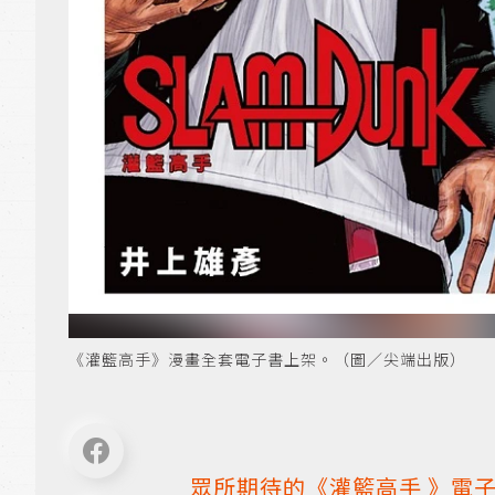
《灌籃高手》漫畫全套電子書上架。（圖／尖端出版）
眾所期待的《
灌籃高手
》
電